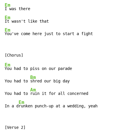
Em
Em
Em
You've come here just to start a fight
Em
You had to piss on our parade

Bm
You had to 
shred our big day

Am
You had to 
ruin it for all concerned

Em
In a d
runken punch-up at a wedding, yeah