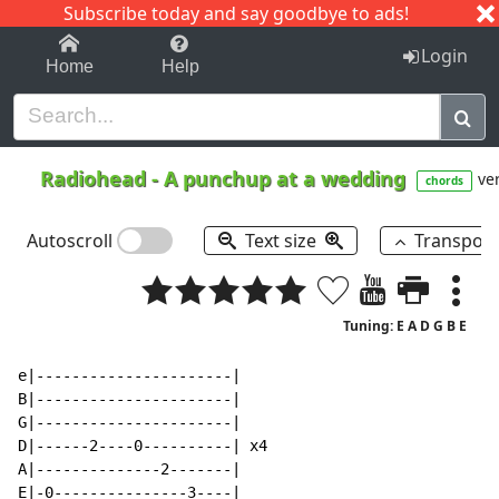
Subscribe today and say goodbye to ads!
1-9
A
B
C
D
E
F
G
H
I
J
K
Login
Home
Help
Radiohead
-
A punchup at a wedding
ver
chords
Autoscroll
Text size
Transpos
Tuning: E A D G B E
e|----------------------|

B|----------------------|

G|----------------------|

D|------2----0----------| x4

A|--------------2-------|

E|-0---------------3----|
