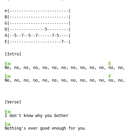
e|-------------------------|

B|-------------------------|

G|-------------------------|

D|---------------5---------|

A|--5--7--5--7------7-5----|

E|----------------------7--|

Em
E
No, no, no, no, no, no, no, no, no, no, no, 
Em
F
No, no, no, no, no, no, no, no, no, no, no, 
no, no, no
Em
Em