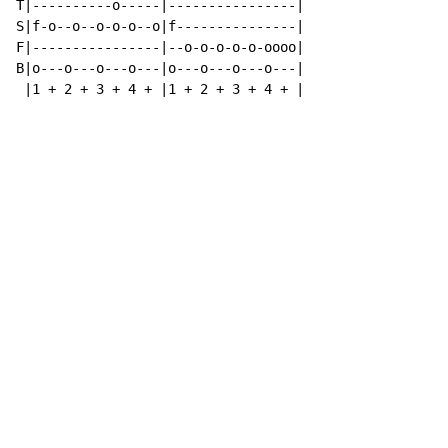
T|----------o-----|----------------|

S|f-o--o--o-o-o--o|f---------------|

F|----------------|--o-o-o-o-o-oooo|

B|o---o---o---o---|o---o---o---o---|

 |1 + 2 + 3 + 4 + |1 + 2 + 3 + 4 + |