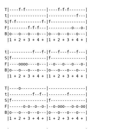
T|----f-f---------|----f-f-f-------|

t|----------------|------------f---|

S|f-f-----------f-|f---------------|

F|--------f-f-f---|----------o---o-|

B|o---o---o---o---|o---o---o---o---|

 |1 + 2 + 3 + 4 + |1 + 2 + 3 + 4 + |

t|----------f---f-|f---f---f---f---|

S|f---------------|f---------------|

F|----oooo----o---|--o---o---o---o-|

B|o---o---o---o---|o---o---o---o---|

 |1 + 2 + 3 + 4 + |1 + 2 + 3 + 4 + |

T|----o-----------|----------------|

t|----------f--f--|--------f-------|

S|f---------------|f---------------|

F|------o-o--o--o-|--o-ooo---o-o-oo|

B|o---o---o---o---|o---o---o---o---|

 |1 + 2 + 3 + 4 + |1 + 2 + 3 + 4 + |
