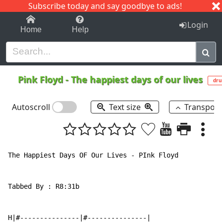
Subscribe today and say goodbye to ads!
1-9
A
B
C
D
E
F
G
H
I
J
K
Login
Home
Help
Pink Floyd
-
The happiest days of our lives
dr
Autoscroll
Text size
Transpos
The Happiest Days OF Our Lives - PInk Floyd

Tabbed By : R8:31b

H|#---------------|#---------------|
