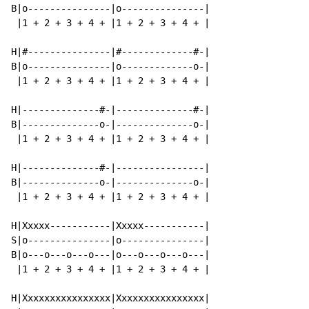
B|o---------------|o---------------|

 |1 + 2 + 3 + 4 + |1 + 2 + 3 + 4 + |

H|#---------------|#-------------#-|

B|o---------------|o-------------o-|

 |1 + 2 + 3 + 4 + |1 + 2 + 3 + 4 + |

H|--------------#-|--------------#-|

B|--------------o-|--------------o-|

 |1 + 2 + 3 + 4 + |1 + 2 + 3 + 4 + |

H|--------------#-|----------------|

B|--------------o-|--------------o-|

 |1 + 2 + 3 + 4 + |1 + 2 + 3 + 4 + |

H|Xxxxx-----------|Xxxxx-----------|

S|o---------------|o---------------|

B|o---o---o---o---|o---o---o---o---|

 |1 + 2 + 3 + 4 + |1 + 2 + 3 + 4 + |

H|Xxxxxxxxxxxxxxxx|Xxxxxxxxxxxxxxxx|
