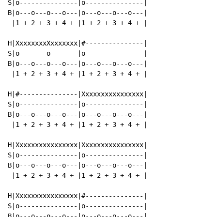
S|o---------------|o---------------|

B|o---o---o---o---|o---o---o---o---|

 |1 + 2 + 3 + 4 + |1 + 2 + 3 + 4 + |

H|XxxxxxxxXxxxxxxx|#---------------|

S|o-------o-------|o---------------|

B|o---o---o---o---|o---o---o---o---|

 |1 + 2 + 3 + 4 + |1 + 2 + 3 + 4 + |

H|#---------------|Xxxxxxxxxxxxxxxx|

S|o---------------|o---------------|

B|o---o---o---o---|o---o---o---o---|

 |1 + 2 + 3 + 4 + |1 + 2 + 3 + 4 + |

H|Xxxxxxxxxxxxxxxx|Xxxxxxxxxxxxxxxx|

S|o---------------|o---------------|

B|o---o---o---o---|o---o---o---o---|

 |1 + 2 + 3 + 4 + |1 + 2 + 3 + 4 + |

H|Xxxxxxxxxxxxxxxx|#---------------|

S|o---------------|o---------------|

B|o---o---o---o---|o---o---o---o---|
