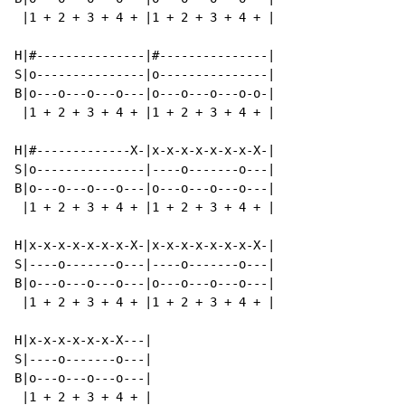
 |1 + 2 + 3 + 4 + |1 + 2 + 3 + 4 + |

H|#---------------|#---------------|

S|o---------------|o---------------|

B|o---o---o---o---|o---o---o---o-o-|

 |1 + 2 + 3 + 4 + |1 + 2 + 3 + 4 + |

H|#-------------X-|x-x-x-x-x-x-x-X-|

S|o---------------|----o-------o---|

B|o---o---o---o---|o---o---o---o---|

 |1 + 2 + 3 + 4 + |1 + 2 + 3 + 4 + |

H|x-x-x-x-x-x-x-X-|x-x-x-x-x-x-x-X-|

S|----o-------o---|----o-------o---|

B|o---o---o---o---|o---o---o---o---|

 |1 + 2 + 3 + 4 + |1 + 2 + 3 + 4 + |

H|x-x-x-x-x-x-X---|

S|----o-------o---|

B|o---o---o---o---|

 |1 + 2 + 3 + 4 + |
