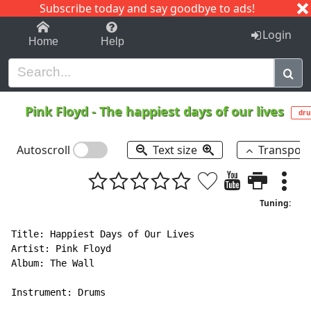
Subscribe today and say goodbye to ads!
1-9
A
B
C
D
E
F
G
H
I
J
K
Login
Home
Help
Pink Floyd
-
The happiest days of our lives
dr
Autoscroll
Text size
Transpos
Tuning:
Title: Happiest Days of Our Lives

Artist: Pink Floyd

Album: The Wall

Instrument: Drums
