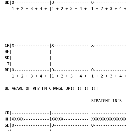
BD|O---------------|O---------------|O---------------|
   1 + 2 + 3 + 4 + |1 + 2 + 3 + 4 + |1 + 2 + 3 + 4 + |
CR|X---------------|X---------------|X---------------|
HH|----------------|----------------|----------------|
SD|----------------|----------------|----------------|
 T|----------------|----------------|----------------|
BD|O---------------|O---------------|O---------------|
   1 + 2 + 3 + 4 + |1 + 2 + 3 + 4 + |1 + 2 + 3 + 4 + |
BE AWARE OF RHYTHM CHANGE UP!!!!!!!!!!!!

                                     STRAIGHT 16'S

CR|----------------|----------------|----------------|
HH|XXXXX-----------|XXXXX-----------|XXXXXXXXXXXXXXXX|
SD|O---------------|O---------------|O---------------|