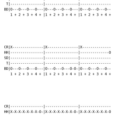
 T|----------------|----------------|----------------|
BD|O---O---O---O---|O---O---O---O---|O---O---O---O---|
   1 + 2 + 3 + 4 + |1 + 2 + 3 + 4 + |1 + 2 + 3 + 4 + |
CR|X---------------|X---------------|X---------------|
HH|----------------|----------------|--------------O-|
SD|----------------|----------------|----------------|
 T|----------------|----------------|----------------|
BD|O---O---O---O---|O---O---O---O-O-|O---O---O---O---|
   1 + 2 + 3 + 4 + |1 + 2 + 3 + 4 + |1 + 2 + 3 + 4 + |
CR|----------------|----------------|----------------|
HH|X-X-X-X-X-X-X-O-|X-X-X-X-X-X-X-O-|X-X-X-X-X-X-X-O-|