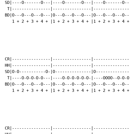
SD|----O-------O---|----O-------O---|----O-------O---|
 T|----------------|----------------|----------------|
BD|O---O---O---O---|O---O---O---O---|O---O---O---O---|
   1 + 2 + 3 + 4 + |1 + 2 + 3 + 4 + |1 + 2 + 3 + 4 + |
CR|----------------|----------------|----------------|
HH|----------------|----------------|----------------|
SD|O-O-----------O-|O---------------|O---------------|
 T|----O-O-O-O-O---|----O-O-O-O-O-O-|----OOOO--O-O-O-|
BD|O---O---O---O---|O---O---O---O---|O---O---O---O---|
   1 + 2 + 3 + 4 + |1 + 2 + 3 + 4 + |1 + 2 + 3 + 4 + |
CR|----------------|----------------|----------------|