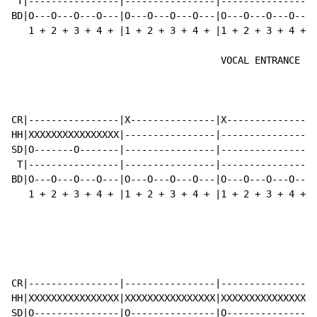
 T|----------------|----------------|----------------|
BD|O---O---O---O---|O---O---O---O---|O---O---O---O---|
   1 + 2 + 3 + 4 + |1 + 2 + 3 + 4 + |1 + 2 + 3 + 4 + |
                                     VOCAL ENTRANCE

CR|----------------|X---------------|X---------------|
HH|XXXXXXXXXXXXXXXX|----------------|----------------|
SD|O-------O-------|----------------|----------------|
 T|----------------|----------------|----------------|
BD|O---O---O---O---|O---O---O---O---|O---O---O---O---|
   1 + 2 + 3 + 4 + |1 + 2 + 3 + 4 + |1 + 2 + 3 + 4 + |
CR|----------------|----------------|----------------|
HH|XXXXXXXXXXXXXXXX|XXXXXXXXXXXXXXXX|XXXXXXXXXXXXXXXX|
SD|O---------------|O---------------|O---------------|