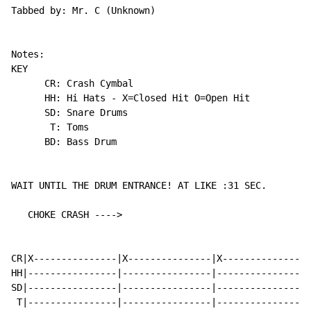
Tabbed by: Mr. C (Unknown)

Notes:

KEY

      CR: Crash Cymbal

      HH: Hi Hats - X=Closed Hit O=Open Hit

      SD: Snare Drums

       T: Toms

      BD: Bass Drum

WAIT UNTIL THE DRUM ENTRANCE! AT LIKE :31 SEC.

   CHOKE CRASH ---->

CR|X---------------|X---------------|X---------------|
HH|----------------|----------------|----------------|
SD|----------------|----------------|----------------|
 T|----------------|----------------|----------------|