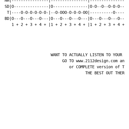
HH|----------------|----------------|----------------|
SD|O---------------|O---------------|O-O--O--O-O-O--O|
 T|----O-O-O-O-O-O-|--O-OOO-O-O-O-OO|----------O-----|
BD|O---O---O---O---|O---O---O---O---|O---O---O---O---|
   1 + 2 + 3 + 4 + |1 + 2 + 3 + 4 + |1 + 2 + 3 + 4 + |
                    WANT TO ACTUALLY LISTEN TO YOUR FA
                         GO TO www.2112design.com and 
                            or COMPLETE version of Tab
                                   THE BEST OUT THERE!