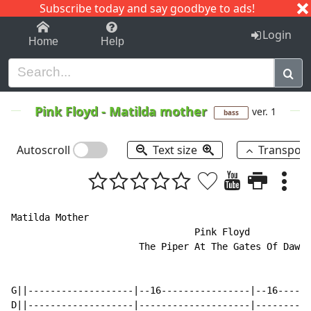
Subscribe today and say goodbye to ads!
1-9
A
B
C
D
E
F
G
H
I
J
K
Login
Home
Help
Pink Floyd
-
Matilda mother
ver. 1
bass
Autoscroll
Text size
Transpos
Matilda Mother

                                 Pink Floyd

                       The Piper At The Gates Of Dawn

G||-------------------|--16----------------|--16------
D||-------------------|--------------------|----------