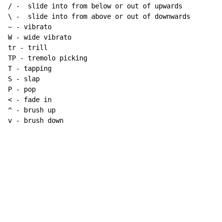
/ -  slide into from below or out of upwards

~
 - vibrato

W - wide vibrato

tr - trill

TP - tremolo picking

T - tapping

S - slap

P - pop

< - fade in

^ - brush up

v - brush down