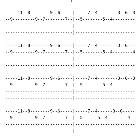
-----11--8--------9--6-----|-----7--4--------3--6--3--
--9---------9--7--------7--|--5--------5--4-----------
---------------------------|--------------------------
---------------------------|--------------------------
-----11--8--------9--6-----|-----7--4--------3--6-----
--9---------9--7--------7--|--5--------5--4--------4--
---------------------------|--------------------------
---------------------------|--------------------------
-----11--8--------9--6-----|-----7--4--------3--6--3--
--9---------9--7--------7--|--5--------5--4-----------
---------------------------|--------------------------
---------------------------|--------------------------
-----11--8--------9--6-----|-----7--4------3--6-----|-
--9---------9--7--------7--|--5------5--4--------4--|-
---------------------------|------------------------|-
---------------------------|------------------------|-