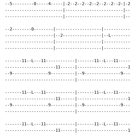
--5---------0-----4-----|-2--2--2--2--2--2--2--2-|-2--
------------------------|------------------------|----
------------------------|------------------------|----
--2--------0--------|-------------------|-------------
--------------------|--2----------------|--L----------
--------------------|-------------------|-------------
--------------------|-------------------|-------------
-------11--L---11------------|-------11--L---11-------
---------------------11------|---------------------11-
--9---------------9----------|--9---------------9-----
-----------------------------|------------------------
-------11--L---11------------|-------11--L---11-------
---------------------11------|---------------------11-
--9---------------9----------|--9---------------9-----
-----------------------------|------------------------
-------11--L---11------------|-------11--L---11-------
---------------------11------|---------------------11-