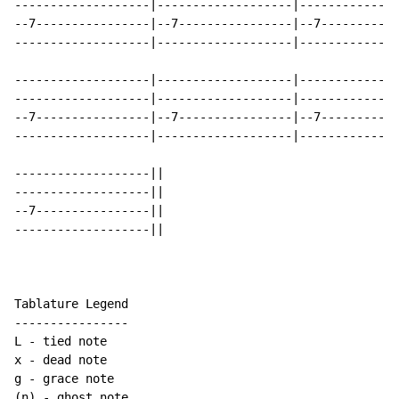
-------------------|-------------------|--------------
--7----------------|--7----------------|--7-----------
-------------------|-------------------|--------------
-------------------|-------------------|--------------
-------------------|-------------------|--------------
--7----------------|--7----------------|--7-----------
-------------------|-------------------|--------------
-------------------||

-------------------||

--7----------------||

-------------------||

Tablature Legend

----------------

L - tied note

x - dead note

g - grace note

(n) - ghost note
