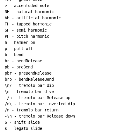
> - accentuded note

NH - natural harmonic

AH - artificial harmonic

TH - tapped harmonic

SH - semi harmonic

PH - pitch harmonic

h - hammer on

p - pull off

b - bend

br - bendRelease

pb - preBend

pbr - preBendRelease

brb - bendReleaseBend

\n/ - tremolo bar dip

\n - tremolo bar dive

-/n - tremolo bar Release up

/n\ - tremolo bar inverted dip

/n - tremolo bar return

-\n - tremolo bar Release down

S - shift slide

s - legato slide
