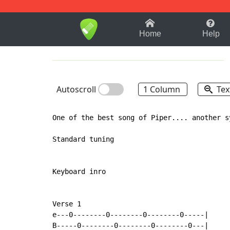
1-9
A
B
C
D
E
F
Home
Help
Autoscroll
1 Column
Tex
One of the best song of Piper.... another sy
Standard tuning

Keyboard inro

Verse 1

e---0--------0--------0--------0-----|

B-----0--------0--------0--------0---|
