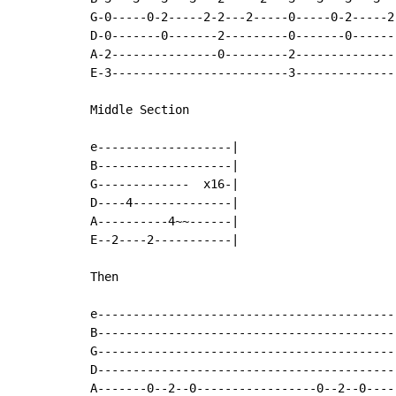
G-0-----0-2-----2-2---2-----0-----0-2-----2
D-0-------0-------2---------0-------0------
A-2---------------0---------2--------------
E-3-------------------------3--------------
Middle Section

e-------------------|

B-------------------|

G-------------  x16-|

D----4--------------|

A----------4~~------|

E--2----2-----------|

Then

e------------------------------------------
B------------------------------------------
G------------------------------------------
D------------------------------------------
A-------0--2--0-----------------0--2--0----