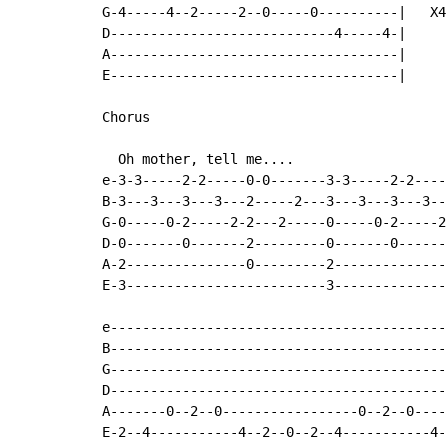
G-4-----4--2-----2--0-----0----------|   X4

D----------------------------4-----4-|

A------------------------------------|

E------------------------------------|

Chorus

  Oh mother, tell me....

e-3-3-----2-2-----0-0-------3-3-----2-2-----
B-3---3---3---3---2-----2---3---3---3---3---
G-0-----0-2-----2-2---2-----0-----0-2-----2-
D-0-------0-------2---------0-------0-------
A-2---------------0---------2---------------
E-3-------------------------3---------------
e------------------------------------------
B------------------------------------------
G------------------------------------------
D------------------------------------------
A-------0--2--0-----------------0--2--0----
E-2--4-----------4--2--0--2--4-----------4-