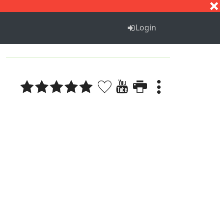
S
T
U
V
W
X
Y
Z
Login