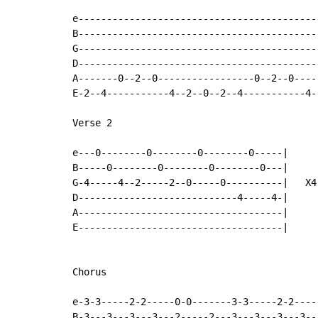
e------------------------------------------
B------------------------------------------
G------------------------------------------
D------------------------------------------
A-------0--2--0-----------------0--2--0----
E-2--4-----------4--2--0--2--4-----------4-
Verse 2

e---0--------0--------0--------0-----|

B-----0--------0--------0--------0---|

G-4-----4--2-----2--0-----0----------|   X4

D----------------------------4-----4-|

A------------------------------------|

E------------------------------------|

Chorus

e-3-3-----2-2-----0-0-------3-3-----2-2----
B-3---3---3---3---2-----2---3---3---3---3--