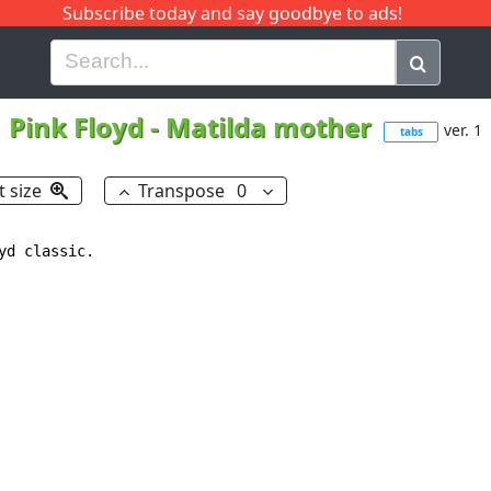
Subscribe today and say goodbye to ads!
G
H
I
J
K
L
M
N
O
P
Q
R
Pink Floyd
-
Matilda mother
ver. 1
tabs
t size
Transpose
0
d classic.
