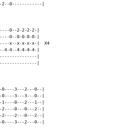
-2--0------------|

----0--2-2-2-2-|

----0--0-0-0-0-|

----x--x-x-x-x-|  X4

--4-4--4-4-4-4-|

---------------|

---------------|

-0----3---2---0--|

-0----3---3---0--|

-1----0---2---1--|

-2----0---0---2--|

-2----2---0---2--|

-0----3---2---0--|
