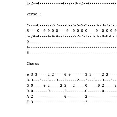
E-2--4-----------4--2--0--2--4-----------4-
Verse 3

e----0--7-7-7-7----0--5-5-5-5----0--3-3-3-3
B----0--0-0-0-0----0--0-0-0-0----0--0-0-0-0
G-/4-4--4-4-4-4--2-2--2-2-2-2--0-0--0-0-0-0
D------------------------------------------
A------------------------------------------
E------------------------------------------
Chorus

e-3-3-----2-2-----0-0-------3-3-----2-2----
B-3---3---3---3---2-----2---3---3---3---3--
G-0-----0-2-----2-2---2-----0-----0-2-----2
D-0-------0-------2---------0-------0------
A-2---------------0---------2--------------
E-3-------------------------3--------------