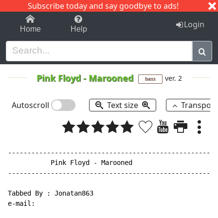
Subscribe today and say goodbye to ads!
1-9
A
B
C
D
E
F
G
H
I
J
K
Login
Home
Help
Pink Floyd
-
Marooned
ver. 2
bass
Autoscroll
Text size
Transpos
------------------------------------------------------
           Pink Floyd - Marooned

------------------------------------------------------
Tabbed By : Jonatan863

e-mail:
