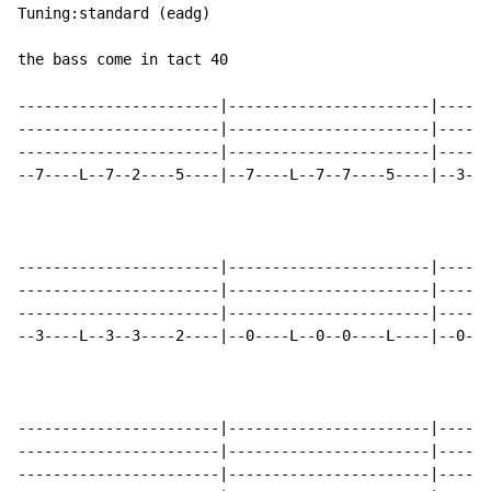
Tuning:standard (eadg)

the bass come in tact 40

-----------------------|-----------------------|------
-----------------------|-----------------------|------
-----------------------|-----------------------|------
--7----L--7--2----5----|--7----L--7--7----5----|--3---
-----------------------|-----------------------|------
-----------------------|-----------------------|------
-----------------------|-----------------------|------
--3----L--3--3----2----|--0----L--0--0----L----|--0---
-----------------------|-----------------------|------
-----------------------|-----------------------|------
-----------------------|-----------------------|------