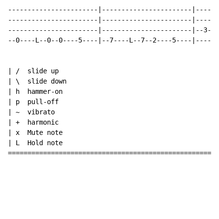
-----------------------|-----------------------|------
-----------------------|-----------------------|------
-----------------------|-----------------------|--3---
--0----L--0--0----5----|--7----L--7--2----5----|------
| /  slide up

| \  slide down

| h  hammer-on

| p  pull-off

| ~  vibrato

| +  harmonic

| x  Mute note

| L  Hold note

======================================================