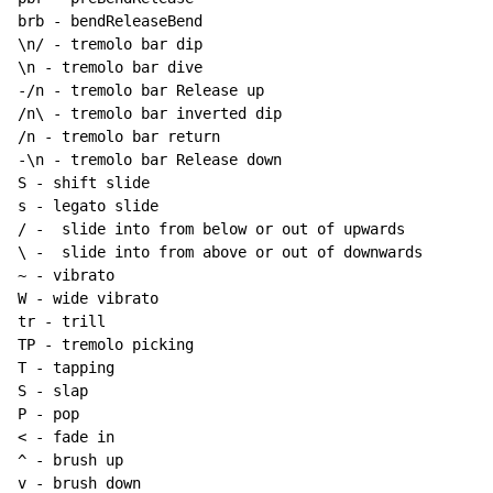
~
 - vibrato

W - wide vibrato

tr - trill

TP - tremolo picking

T - tapping

S - slap

P - pop

< - fade in

^ - brush up

v - brush down