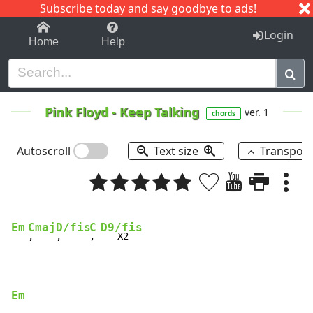
Subscribe today and say goodbye to ads!
1-9
A
B
C
D
E
F
G
H
I
J
K
Login
Home
Help
Pink Floyd
-
Keep Talking
ver. 1
chords
Autoscroll
Text size
Transpos
Em
Cmaj
D/fis
C
D9/fis
,    
,     
, 
   X2

Em