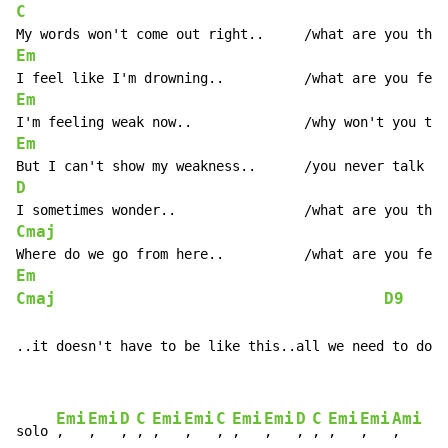
C
Em
Em
Em
D
Cmaj
Em
Cmaj
D9
..it doesn't have to be like this..all we need to do..
Emi
Emi
D
C
Emi
Emi
C
Emi
Emi
D
C
Emi
Emi
Ami
solo 
,   
,   
, 
, 
,   
,   
, 
,   
,   
, 
, 
,   
,   
,     