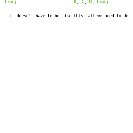
Cmaj
D
C
D
Cmaj
, 
, 
, 
..it doesn't have to be like this..all we need to do..