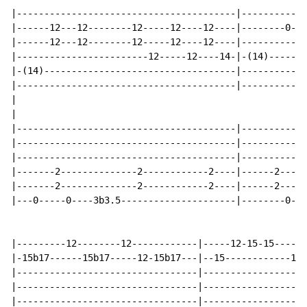
|----------------------------------------|------------
|------12---12--------12-----12----12----|--------0---
|------12---12--------12-----12----12----|------------
|------------------------12-----12----14-|-(14)-------
|-(14)-----------------------------------|------------
|----------------------------------------|------------
|

|                                                     
|----------------------------------------|------------
|----------------------------------------|------------
|----------------------------------------|------------
|-------2--------------2------------2----|------2-----
|-------2--------------2------------2----|------2-----
|---0-----0----3b3.5---------------------|--------0-3-
|---------12--------12------------|-----12-15-15------
|-15b17------15b17-----12-15b17---|--15------------12-
|---------------------------------|-------------------
|---------------------------------|-------------------
|---------------------------------|-------------------