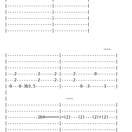
|-------------------|--------------|

|-------------------|--------------|

|-------------------|--------------|

|-------------------|--------------|

|-------------------|--------------|

                                          ~~~

|----------------------|-----------------------|

|----------------------|-----------------------|

|----------------------|-----------------------|

|---2---------2------2-|-----2--------0--------|

|---2---------2------2-|-----2-----------------|

|-0---0-3b3.5----------|--------0--3------3----|

|

|                         ~~~

|----------------------|-----------------------|

|----------------------|-----------------------|

|-------------2b4======|=(2)---(2)---(2)r(2)---|

|----------------------|-----------------------|

|----------------------|-----------------------|
