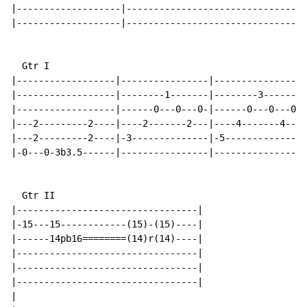
|-------------------|--------------------------------|

|-------------------|--------------------------------|

  Gtr I

|------------------|----------------|----------------|

|------------------|--------1-------|--------3-------|

|------------------|------0---0---0-|------0---0---0-|

|---2---------2----|----2-------2---|----4-------4---|

|---2---------2----|-3--------------|-5--------------|

|-0---0-3b3.5------|----------------|----------------|

  Gtr II

|---------------------------------|

|-15---15------------(15)-(15)----|

|------14pb16========(14)r(14)----|

|---------------------------------|

|---------------------------------|

|---------------------------------|

|
