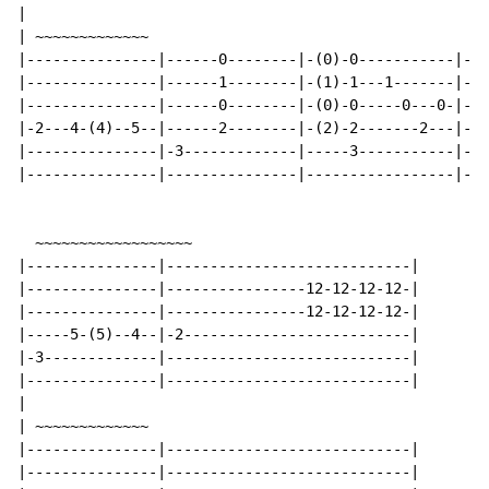
|

| ~~~~~~~~~~~~~

|---------------|------0--------|-(0)-0-----------|---
|---------------|------1--------|-(1)-1---1-------|---
|---------------|------0--------|-(0)-0-----0---0-|---
|-2---4-(4)--5--|------2--------|-(2)-2-------2---|---
|---------------|-3-------------|-----3-----------|-3-
|---------------|---------------|-----------------|---
  ~~~~~~~~~~~~~~~~~~

|---------------|----------------------------|

|---------------|----------------12-12-12-12-|

|---------------|----------------12-12-12-12-|

|-----5-(5)--4--|-2--------------------------|

|-3-------------|----------------------------|

|---------------|----------------------------|

|

| ~~~~~~~~~~~~~

|---------------|----------------------------|

|---------------|----------------------------|
