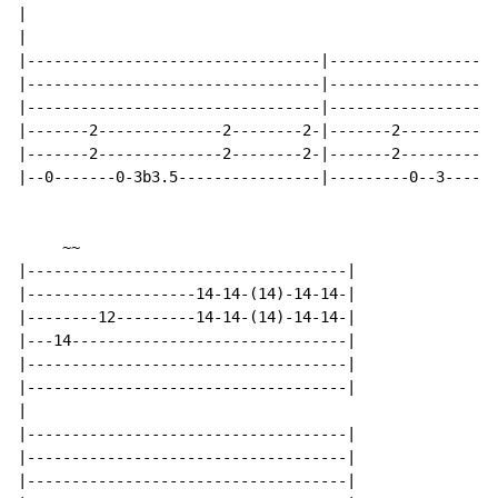
|

|                                                     
|---------------------------------|-------------------
|---------------------------------|-------------------
|---------------------------------|-------------------
|-------2--------------2--------2-|-------2-----------
|-------2--------------2--------2-|-------2-----------
|--0-------0-3b3.5----------------|---------0--3------
     ~~

|------------------------------------|

|-------------------14-14-(14)-14-14-|

|--------12---------14-14-(14)-14-14-|

|---14-------------------------------|

|------------------------------------|

|------------------------------------|

|

|------------------------------------|

|------------------------------------|

|------------------------------------|
