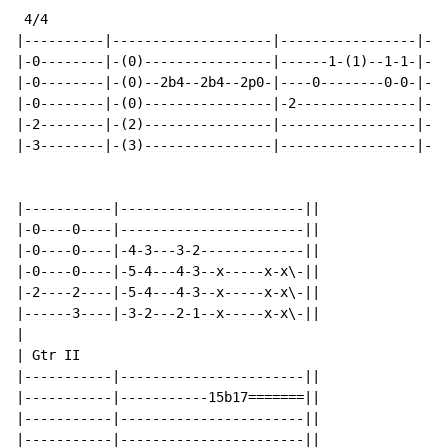
 4/4

|----------|--------------------|-----------------|---
|-0--------|-(0)----------------|------1-(1)--1-1-|-1-
|-0--------|-(0)--2b4--2b4--2p0-|----0--------0-0-|-0-
|-0--------|-(0)----------------|-2---------------|---
|-2--------|-(2)----------------|-----------------|---
|-3--------|-(3)----------------|-----------------|---
|-----------|-----------------------||

|-0----0----|-----------------------||

|-0----0----|-4-3---3-2-------------||

|-0----0----|-5-4---4-3--x-----x-x\-||

|-2----2----|-5-4---4-3--x-----x-x\-||

|------3----|-3-2---2-1--x-----x-x\-||

|

| Gtr II

|-----------|-----------------------||

|-----------|-----------15b17=======||

|-----------|-----------------------||

|-----------|-----------------------||
