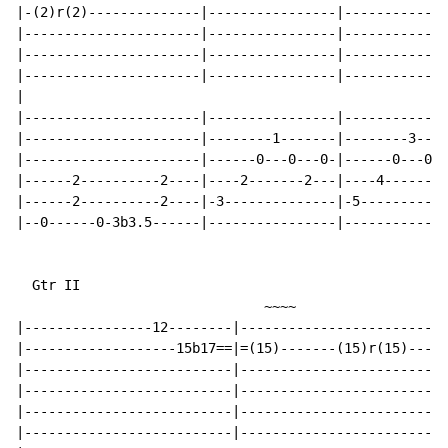
|-(2)r(2)--------------|----------------|-------------
|----------------------|----------------|-------------
|----------------------|----------------|-------------
|----------------------|----------------|-------------
|

|----------------------|----------------|-------------
|----------------------|--------1-------|--------3----
|----------------------|------0---0---0-|------0---0--
|------2----------2----|----2-------2---|----4-------4
|------2----------2----|-3--------------|-5-----------
|--0------0-3b3.5------|----------------|-------------
  Gtr II

                               ~~~~

|----------------12--------|------------------------|

|-------------------15b17==|=(15)-------(15)r(15)---|

|--------------------------|------------------------|

|--------------------------|------------------------|

|--------------------------|------------------------|

|--------------------------|------------------------|
