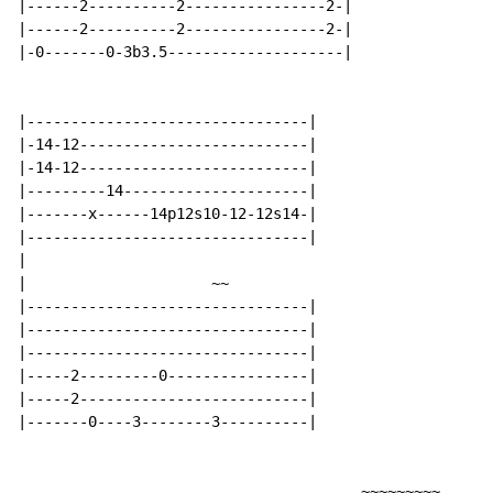
|------2----------2----------------2-|

|------2----------2----------------2-|

|-0-------0-3b3.5--------------------|

|--------------------------------|

|-14-12--------------------------|

|-14-12--------------------------|

|---------14---------------------|

|-------x------14p12s10-12-12s14-|

|--------------------------------|

|

|                     ~~

|--------------------------------|

|--------------------------------|

|--------------------------------|

|-----2---------0----------------|

|-----2--------------------------|

|-------0----3--------3----------|

                                       ~~~~~~~~~
