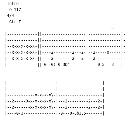
 Intro

  Q=117

 4/4

  Gtr I

~
|-------------||-------------------|--------------|---
|-------------||-------------------|--------------|---
|--x-x-x-x-x\-||-------------------|--------------|---
|--x-x-x-x-x\-||----2--------2---2-|--2-----0-----|---
|--x-x-x-x-x\-||----2--------2---2-|--2-----------|---
|-------------||-0-(0)-0-3b4-------|----0-3---3---|-0-
|---------------------|-------------------|

|---------------------|-------------------|

|----------x-x-x-x-x\-|-------------------|

|--2-----0-x-x-x-x-x\-|---2---------2---2-|

|--2-------x-x-x-x-x\-|---2---------2---2-|

|----0-3--------------|-0---0-3b3.5-------|
