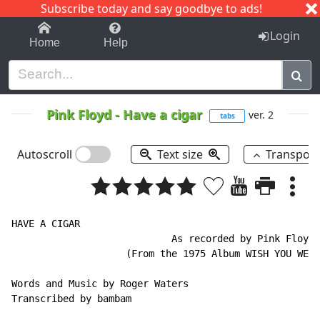
Subscribe today and say goodbye to ads!
1-9
A
B
C
D
E
F
G
H
I
J
K
Login
Home
Help
Pink Floyd
-
Have a cigar
ver. 2
tabs
Autoscroll
Text size
Transpos
HAVE A CIGAR

                            As recorded by Pink Floyd

                    (From the 1975 Album WISH YOU WERE
Words and Music by Roger Waters

Transcribed by bambam
