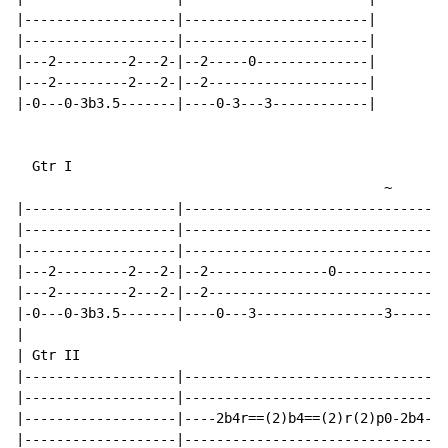
|-------------------|-----------------------|

|-------------------|-----------------------|

|---2---------2---2-|--2-----0--------------|

|---2---------2---2-|--2--------------------|

|-0---0-3b3.5-------|----0-3---3------------|

  Gtr I

~
|-------------------|--------------------------------|

|-------------------|--------------------------------|

|-------------------|--------------------------------|

|---2---------2---2-|--2---------------0-------------|

|---2---------2---2-|--2-----------------------------|

|-0---0-3b3.5-------|----0---3----------------3------|

|

| Gtr II

|-------------------|--------------------------------|

|-------------------|--------------------------------|

|-------------------|----2b4r==(2)b4==(2)r(2)p0-2b4--|

|-------------------|--------------------------------|
