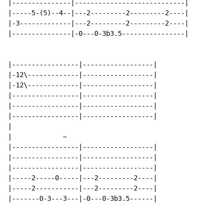
|---------------|----------------------------|

|-----5-(5)--4--|---2---------2---------2----|

|-3-------------|---2---------2---------2----|

|---------------|-0---0-3b3.5----------------|

|-----------------|------------------|

|-12\-------------|------------------|

|-12\-------------|------------------|

|-----------------|------------------|

|-----------------|------------------|

|-----------------|------------------|

|

|             
~
|-----------------|------------------|

|-----------------|------------------|

|-----------------|------------------|

|-----2-----0-----|---2---------2----|

|-----2-----------|---2---------2----|

|-------0-3---3---|-0---0-3b3.5------|
