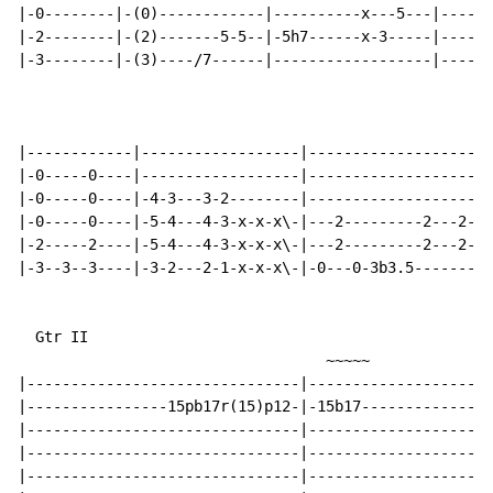
|-0--------|-(0)------------|----------x---5---|-----5
|-2--------|-(2)-------5-5--|-5h7------x-3-----|------
|-3--------|-(3)----/7------|------------------|------
|------------|------------------|-------------------|-
|-0-----0----|------------------|-------------------|-
|-0-----0----|-4-3---3-2--------|-------------------|-
|-0-----0----|-5-4---4-3-x-x-x\-|---2---------2---2-|-
|-2-----2----|-5-4---4-3-x-x-x\-|---2---------2---2-|-
|-3--3--3----|-3-2---2-1-x-x-x\-|-0---0-3b3.5-------|-
  Gtr II

                                   ~~~~~

|-------------------------------|-------------------||

|----------------15pb17r(15)p12-|-15b17-------------||

|-------------------------------|-------------------||

|-------------------------------|-------------------||

|-------------------------------|-------------------||
