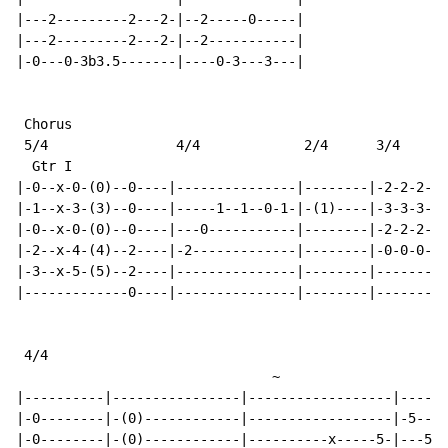
|---2---------2---2-|--2-----0-----|

|---2---------2---2-|--2-----------|

|-0---0-3b3.5-------|----0-3---3---|

 Chorus

 5/4                4/4             2/4      3/4

  Gtr I

|-0--x-0-(0)--0----|---------------|--------|-2-2-2-2-
|-1--x-3-(3)--0----|-----1--1--0-1-|-(1)----|-3-3-3-3-
|-0--x-0-(0)--0----|---0-----------|--------|-2-2-2-2-
|-2--x-4-(4)--2----|-2-------------|--------|-0-0-0-0-
|-3--x-5-(5)--2----|---------------|--------|---------
|-------------0----|---------------|--------|---------
 4/4

~
|----------|----------------|------------------|------
|-0--------|-(0)------------|------------------|-5----
|-0--------|-(0)------------|----------x-----5-|---5--