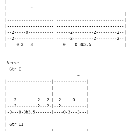
|

|          
~
|--------------------|-----------------------------|--
|--------------------|-----------------------------|--
|--------------------|-----------------------------|--
|--2-----0-----------|------2---------2---------2--|--
|--2-----------------|------2---------2---------2--|--
|----0-3---3---------|---0----0-3b3.5--------------|--
 Verse

  Gtr I

~
|-------------------|--------------|

|-------------------|--------------|

|-------------------|--------------|

|---2---------2---2-|--2-----0-----|

|---2---------2---2-|--2-----------|

|-0---0-3b3.5-------|----0-3---3---|

|

| Gtr II

|-------------------|--------------|
