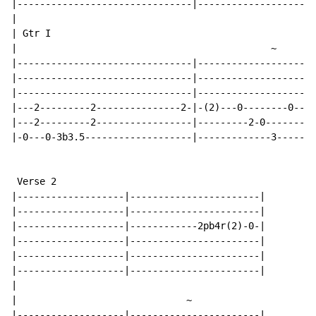
|-------------------------------|-------------------||

|

| Gtr I

|                                             
~
|-------------------------------|-------------------||

|-------------------------------|-------------------||

|-------------------------------|-------------------||

|---2---------2---------------2-|-(2)---0--------0--||

|---2---------2-----------------|---------2-0-------||

|-0---0-3b3.5-------------------|-------------3-----||

 Verse 2

|-------------------|-----------------------|

|-------------------|-----------------------|

|-------------------|------------2pb4r(2)-0-|

|-------------------|-----------------------|

|-------------------|-----------------------|

|-------------------|-----------------------|

|

|                              
~
|-------------------|-----------------------|
