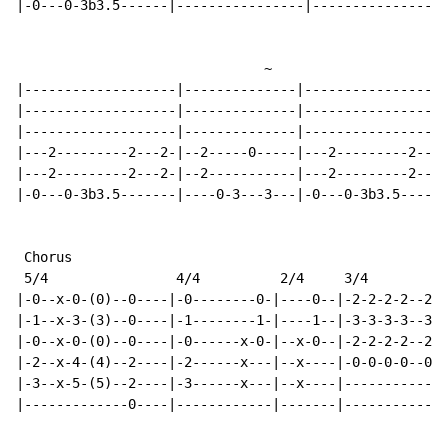
|-0---0-3b3.5------|----------------|----------------|

~
|-------------------|--------------|------------------
|-------------------|--------------|------------------
|-------------------|--------------|------------------
|---2---------2---2-|--2-----0-----|---2---------2---2
|---2---------2---2-|--2-----------|---2---------2---2
|-0---0-3b3.5-------|----0-3---3---|-0---0-3b3.5------
 Chorus

 5/4                4/4          2/4     3/4

|-0--x-0-(0)--0----|-0--------0-|----0--|-2-2-2-2--2-|

|-1--x-3-(3)--0----|-1--------1-|----1--|-3-3-3-3--3-|

|-0--x-0-(0)--0----|-0------x-0-|--x-0--|-2-2-2-2--2-|

|-2--x-4-(4)--2----|-2------x---|--x----|-0-0-0-0--0-|

|-3--x-5-(5)--2----|-3------x---|--x----|------------|

|-------------0----|------------|-------|------------|
