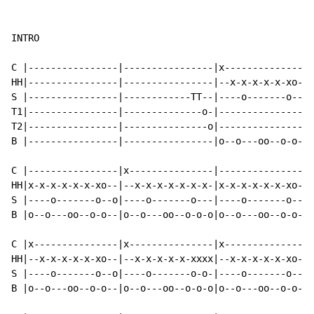
INTRO

C |----------------|----------------|x---------------|
HH|----------------|----------------|--x-x-x-x-x-xo--|
S |----------------|------------TT--|----o-------o---|
T1|----------------|--------------o-|----------------|
T2|----------------|---------------o|----------------|
B |----------------|----------------|o--o---oo--o-o--|
C |----------------|x---------------|----------------|
HH|x-x-x-x-x-x-xo--|--x-x-x-x-x-x-x-|x-x-x-x-x-x-xo--|
S |----o-------o--o|----o-------o---|----o-------o--o|
B |o--o---oo--o-o--|o--o---oo--o-o-o|o--o---oo--o-o--|
C |x---------------|x---------------|x---------------|
HH|--x-x-x-x-x-xo--|--x-x-x-x-x-xxxx|--x-x-x-x-x-xo--|
S |----o-------o--o|----o-------o-o-|----o-------o--o|
B |o--o---oo--o-o--|o--o---oo--o-o-o|o--o---oo--o-o--|