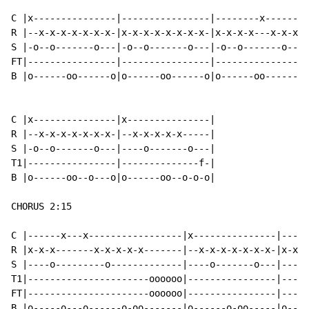
C |x---------------|----------------|--------x-------|
R |--x-x-x-x-x-x-x-|x-x-x-x-x-x-x-x-|x-x-x-x---x-x-x-|
S |-o--o-------o---|-o--o-------o---|-o--o-------o---|
FT|----------------|----------------|----------------|
B |o------oo------o|o------oo------o|o------oo------o|
                                                     |
C |x---------------|x---------------|

R |--x-x-x-x-x-x-x-|--x-x-x-x-x-----|

S |-o--o-------o---|----o-------o---|

T1|----------------|--------------f-|

B |o------oo--o---o|o------oo--o-o-o|

CHORUS 2:15

C |------x---x-----------------|x---------------|-----
R |x-x-x-------x-x-x-x-x-------|--x-x-x-x-x-x-x-|x-x-x
S |----o---------o-------------|----o-------o---|----o
T1|----------------------oooooo|----------------|-----
FT|----------------------oooooo|----------------|-----
B |o-----o---o------o-oo-------|o------o-oo-----|o----