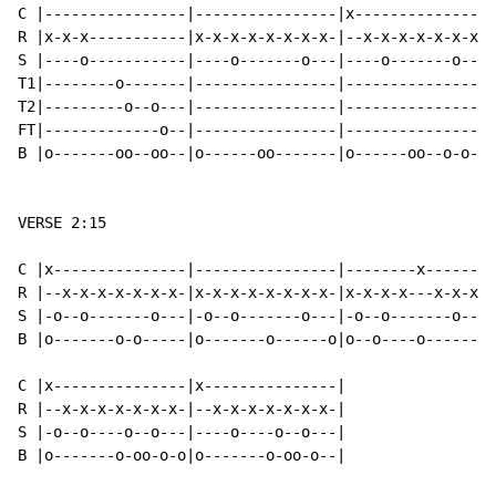
C |----------------|----------------|x---------------|

R |x-x-x-----------|x-x-x-x-x-x-x-x-|--x-x-x-x-x-x-x-|

S |----o-----------|----o-------o---|----o-------o---|

T1|--------o-------|----------------|----------------|

T2|---------o--o---|----------------|----------------|

FT|-------------o--|----------------|----------------|

B |o-------oo--oo--|o------oo-------|o------oo--o-o-o|

VERSE 2:15

C |x---------------|----------------|--------x-------|
R |--x-x-x-x-x-x-x-|x-x-x-x-x-x-x-x-|x-x-x-x---x-x-x-|
S |-o--o-------o---|-o--o-------o---|-o--o-------o---|
B |o-------o-o-----|o-------o------o|o--o----o------o|
C |x---------------|x---------------|

R |--x-x-x-x-x-x-x-|--x-x-x-x-x-x-x-|

S |-o--o----o--o---|----o----o--o---|

B |o-------o-oo-o-o|o-------o-oo-o--|
