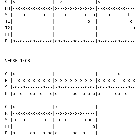
C |x---------------|--x-------------|x---------------|

HH|--x-x-x-x-x-x-x-|x---x-x-x-x-x-x-|--x-x-x-x-x-----|

S |----o-------o---|----o-------o--o|----o-------f---|

T1|----------------|-------------o--|-------------o--|

T2|----------------|----------------|--------------o-|

FT|----------------|----------------|---------------o|

B |o--o---oo--o---o|oo-o---oo--o----|o--o---oo--o----|

VERSE 1:03

C |x---------------|----------------|--------x-------|
R |--x-x-x-x-x-x-x-|x-x-x-x-x-x-x-x-|x-x-x-x---x-x-x-|
S |-o--o-------o---|-o--o-------o-o-|-o--o-------o---|
B |o--o---oo--o---o|o------oo--o-o-o|o------oo--o---o|
C |x---------------|x---------------|

R |--x-x-x-x-x-x-x-|--x-x-x-x-x-----|

S |-o--o--------o--|-o--o-------ooo-|

FT|----------------|---------------o|

B |o------oo---o-oo|o------oo--o----|
