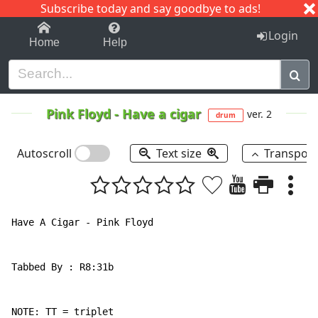
Subscribe today and say goodbye to ads!
1-9
A
B
C
D
E
F
G
H
I
J
K
Login
Home
Help
Pink Floyd
-
Have a cigar
ver. 2
drum
Autoscroll
Text size
Transpos
Have A Cigar - Pink Floyd

Tabbed By : R8:31b

NOTE: TT = triplet
