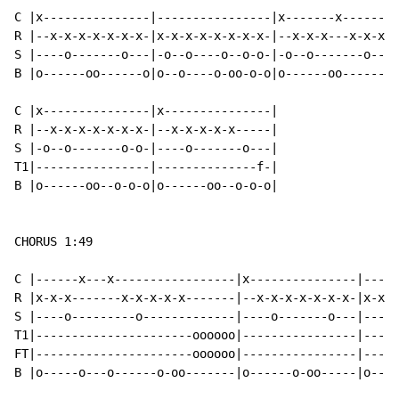
C |x---------------|----------------|x-------x-------|
R |--x-x-x-x-x-x-x-|x-x-x-x-x-x-x-x-|--x-x-x---x-x-x-|
S |----o-------o---|-o--o----o--o-o-|-o--o-------o---|
B |o------oo------o|o--o----o-oo-o-o|o------oo------o|
C |x---------------|x---------------|

R |--x-x-x-x-x-x-x-|--x-x-x-x-x-----|

S |-o--o-------o-o-|----o-------o---|

T1|----------------|--------------f-|

B |o------oo--o-o-o|o------oo--o-o-o|

CHORUS 1:49

C |------x---x-----------------|x---------------|-----
R |x-x-x-------x-x-x-x-x-------|--x-x-x-x-x-x-x-|x-x-x
S |----o---------o-------------|----o-------o---|----o
T1|----------------------oooooo|----------------|-----
FT|----------------------oooooo|----------------|-----
B |o-----o---o------o-oo-------|o------o-oo-----|o----