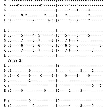
B :0-----------0-----------|------------------------|

G :----0-----------0-------|------2---0-------------|

D :------------------------|------1---1-----4-------|

A :------0-2---------2-----|----2-----------2-------|

E :0-----------0-------0-1-|2-----2---2-----2-------|

E :------------------------|------------------------|

B :5-----5-----4--5------4-|5---5-4---5-----5-------|

G :7-----7-----6--7------6-|7---7-6---7-------------|

D :6-----6-----5--6------5-|6---6-5---6-----------5-|

A :7-----7-----6--7------6-|7---7-6---7-------7-----|

E :------------------------|------------------------|

  Verse 2:

E :------------------------|0-----------------------|

B :0---------0-------------|------4-----3-----2-----|

G :0---0-----0-----0-----0-|----0-----0-----0-------|

D :----------2-------------|------------------------|

A :------------------------|------------------0---2-|

E :0-----0-----------0-----|0-----2-----3-----------|

E :----------0-------------|0-----------------------|

B :0-----------0-----------|------4-----3-----2-----|
