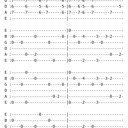
G :7-----7-----6--7------6-|7---7-6---7-------------|

D :6-----6-----5--6------5-|6---6-5---6-----------5-|

A :7-----7-----6--7------6-|7---7-6---7-------7-----|

E :------------------------|------------------------|

E :------------------------|0-----------------------|

B :0---------0-----------0-|--0---4-----3---3-2-----|

G :0---0-----------0-------|----0-----0---0---------|

D :------------------------|------------------------|

A :------0---2-------------|------------------0---2-|

E :0---------0-------0-----|0-----2-----3-----------|

E :------0-----------------|0-----------------------|

B :0---------0-------------|--0---4-----3---3-2-----|

G :----0-----------0-----0-|----0-----0---0---------|

D :------------------------|------------------------|

A :------------------0-2---|------------------0---2-|

E :0-----0-----------------|0-----2-----3-----------|

E :------------0-----------|------------------------|

B :0---------------0-------|------------------------|

G :----0-----0-------0-----|------2---0-------------|
