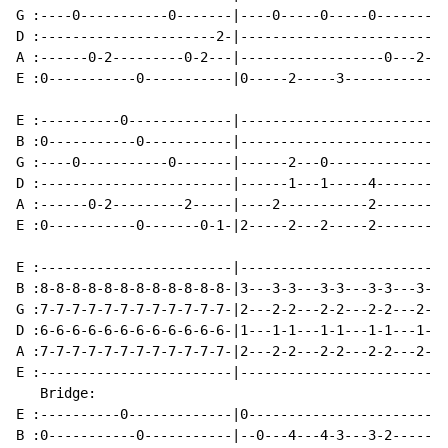
G :----0-----------0-------|----0-----0-----0-------|

D :----------------------2-|------------------------|

A :------0-2---------0-2---|------------------0---2-|

E :0-----------0-----------|0-----2-----3-----------|

E :----------0-------------|------------------------|

B :0-----------0-----------|------------------------|

G :----0-----------0-------|------2---0-------------|

D :------------------------|------1---1-----4-------|

A :------0-2---------2-----|----2-----------2-------|

E :0-----------0-------0-1-|2-----2---2-----2-------|

E :------------------------|------------------------|

B :8-8-8-8-8-8-8-8-8-8-8-8-|3---3-3---3-3---3-3---3-|

G :7-7-7-7-7-7-7-7-7-7-7-7-|2---2-2---2-2---2-2---2-|

D :6-6-6-6-6-6-6-6-6-6-6-6-|1---1-1---1-1---1-1---1-|

A :7-7-7-7-7-7-7-7-7-7-7-7-|2---2-2---2-2---2-2---2-|

E :------------------------|------------------------|

   Bridge:

E :----------0-------------|0-----------------------|

B :0-----------0-----------|--0---4---4-3---3-2-----|
