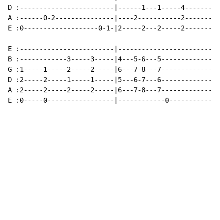
D :------------------------|------1---1-----4-------|

A :------0-2---------------|----2-----------2-------|

E :0-------------------0-1-|2-----2---2-----2-------|

E :------------------------|------------------------|

B :------------3-----3-----|4---5-6---5-------------|

G :1-----1-----2-----2-----|6---7-8---7-------------|

D :2-----2-----1-----1-----|5---6-7---6-------------|

A :2-----2-----2-----2-----|6---7-8---7-------------|

E :0-----0-----------------|------------0-----------|