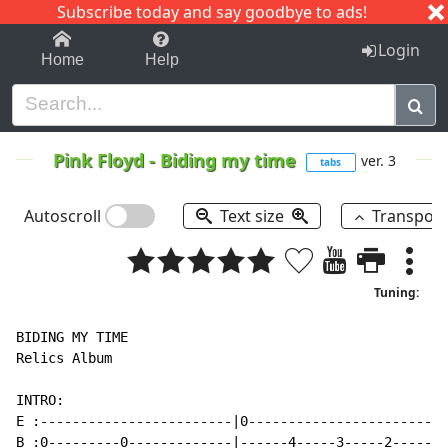
Subscribe today and say goodbye to ads!
1-9
A
B
C
D
E
F
G
H
I
J
K
Login
Home
Help
Pink Floyd
-
Biding my time
ver. 3
tabs
Autoscroll
Text size
Transpos
Tuning:
BIDING MY TIME

Relics Album

INTRO:

E :------------------------|0-----------------------|

B :0---------0-------------|------4-----3-----2-----|
