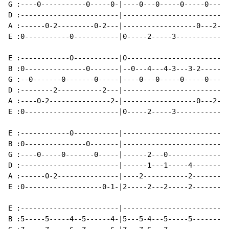
G :----0-----------0-----0-|----0---0-----0-----0---|

D :------------------------|------------------------|

A :------0-2---------0-2---|------------------0---2-|

E :0-----------0-----------|0-----2-----3-----------|

E :------------0-----------|0-----------------------|

B :0---------------0-------|--0---4---4-3---3-2-----|

G :--0-------0-------0-----|----0---0-----0-----0---|

D :--------2-----------2---|------------------------|

A :----0-2---------------2-|------------------0---2-|

E :0-----------------------|0-----2-----3-----------|

E :------------0-----------|------------------------|

B :0---------------0-------|------------------------|

G :----0-----0-------0-----|------2---0-------------|

D :------------------------|------1---1-----4-------|

A :------0-2---------------|----2-----------2-------|

E :0-------------------0-1-|2-----2---2-----2-------|

E :------------------------|------------------------|

B :5-----5-----4--5------4-|5---5-4---5-----5-------|
