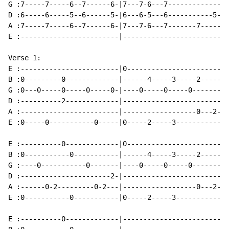
G :7-----7-----6--7------6-|7---7-6---7-------------|

D :6-----6-----5--6------5-|6---6-5---6-----------5-|

A :7-----7-----6--7------6-|7---7-6---7-------7-----|

E :------------------------|------------------------|

Verse 1:

E :------------------------|0-----------------------|

B :0---------0-------------|------4-----3-----2-----|

G :0---0-----0-----0-----0-|----0-----0-----0-------|

D :----------2-------------|------------------------|

A :------------------------|------------------0---2-|

E :0-----0-----------0-----|0-----2-----3-----------|

E :----------0-------------|0-----------------------|

B :0-----------0-----------|------4-----3-----2-----|

G :----0-----------0-------|----0-----0-----0-------|

D :----------------------2-|------------------------|

A :------0-2---------0-2---|------------------0---2-|

E :0-----------0-----------|0-----2-----3-----------|

E :----------0-------------|------------------------|
