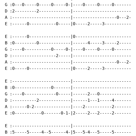
G :0---0-----0-----0-----0-|----0-----0-----0-------|

D :2---------2-------------|------------------------|

A :------------------------|------------------0---2-|

E :------0-----------0-----|0-----2-----3-----------|

E :------0-----------------|0-----------------------|

B :0---------0-------------|------4-----3-----2-----|

G :----0-----------0-----0-|----0-----0-----0-------|

D :------------------2-----|------------------------|

A :------------------------|------------------0---2-|

E :0-----0-----------------|0-----2-----3-----------|

E :------------------------|------------------------|

B :0---------------0-------|------------------------|

G :----0-------------0-----|------2---0-------------|

D :----------2-------------|------1---1-----4-------|

A :------0-2---------------|----2-----------2-------|

E :0-----------0-------0-1-|2-----2---2-----2-------|

E :------------------------|------------------------|

B :5-----5-----4--5------4-|5---5-4---5-----5-------|
