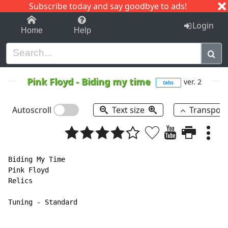
Subscribe today and say goodbye to ads!
1-9
A
B
C
D
E
F
G
H
I
J
K
Login
Home
Help
Pink Floyd
-
Biding my time
ver. 2
tabs
Autoscroll
Text size
Transpos
Biding My Time

Pink Floyd

Relics

Tuning - Standard
