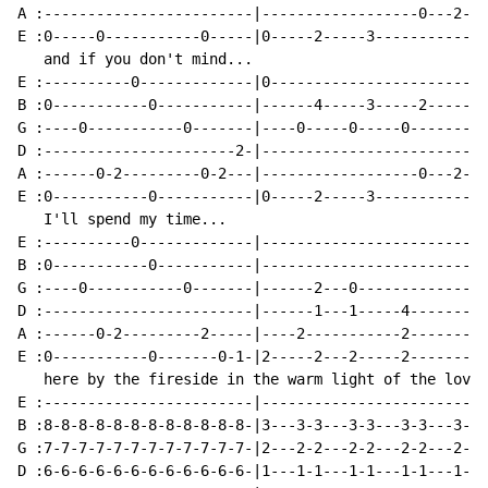
A :------------------------|------------------0---2-|

E :0-----0-----------0-----|0-----2-----3-----------|

   and if you don't mind...

E :----------0-------------|0-----------------------|

B :0-----------0-----------|------4-----3-----2-----|

G :----0-----------0-------|----0-----0-----0-------|

D :----------------------2-|------------------------|

A :------0-2---------0-2---|------------------0---2-|

E :0-----------0-----------|0-----2-----3-----------|

   I'll spend my time...

E :----------0-------------|------------------------|

B :0-----------0-----------|------------------------|

G :----0-----------0-------|------2---0-------------|

D :------------------------|------1---1-----4-------|

A :------0-2---------2-----|----2-----------2-------|

E :0-----------0-------0-1-|2-----2---2-----2-------|

   here by the fireside in the warm light of the love 
E :------------------------|------------------------|

B :8-8-8-8-8-8-8-8-8-8-8-8-|3---3-3---3-3---3-3---3-|

G :7-7-7-7-7-7-7-7-7-7-7-7-|2---2-2---2-2---2-2---2-|

D :6-6-6-6-6-6-6-6-6-6-6-6-|1---1-1---1-1---1-1---1-|
