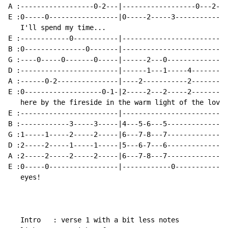
A :------------------0-2---|------------------0---2-|

E :0-----0-----------------|0-----2-----3-----------|

   I'll spend my time...

E :------------0-----------|------------------------|

B :0---------------0-------|------------------------|

G :----0-----0-------0-----|------2---0-------------|

D :------------------------|------1---1-----4-------|

A :------0-2---------------|----2-----------2-------|

E :0-------------------0-1-|2-----2---2-----2-------|

   here by the fireside in the warm light of the love 
E :------------------------|------------------------|

B :------------3-----3-----|4---5-6---5-------------|

G :1-----1-----2-----2-----|6---7-8---7-------------|

D :2-----2-----1-----1-----|5---6-7---6-------------|

A :2-----2-----2-----2-----|6---7-8---7-------------|

E :0-----0-----------------|------------0-----------|

   eyes!

   Intro   : verse 1 with a bit less notes
