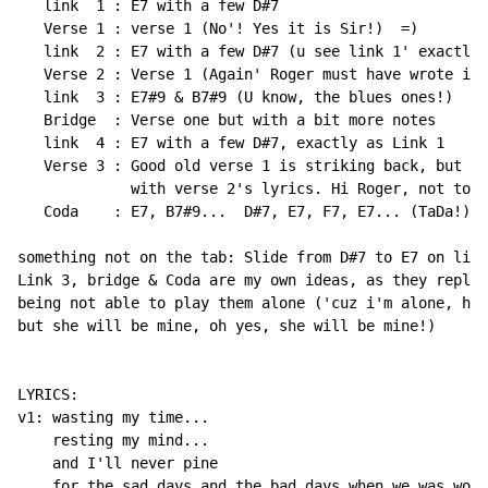
   link  1 : E7 with a few D#7

   Verse 1 : verse 1 (No'! Yes it is Sir!)  =)

   link  2 : E7 with a few D#7 (u see link 1' exactly 
   Verse 2 : Verse 1 (Again' Roger must have wrote it)

   link  3 : E7#9 & B7#9 (U know, the blues ones!)

   Bridge  : Verse one but with a bit more notes

   link  4 : E7 with a few D#7, exactly as Link 1

   Verse 3 : Good old verse 1 is striking back, but th
             with verse 2's lyrics. Hi Roger, not too 
   Coda    : E7, B7#9...  D#7, E7, F7, E7... (TaDa!)

something not on the tab: Slide from D#7 to E7 on link
Link 3, bridge & Coda are my own ideas, as they replac
being not able to play them alone ('cuz i'm alone, how
but she will be mine, oh yes, she will be mine!)

LYRICS:

v1: wasting my time...

    resting my mind...                              th
    and I'll never pine                               
    for the sad days and the bad days when we was work