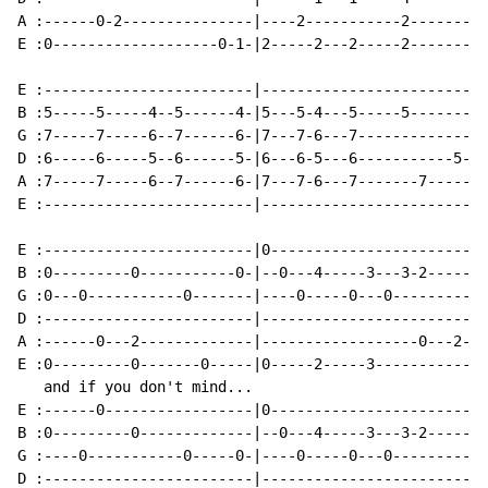
A :------0-2---------------|----2-----------2-------|

E :0-------------------0-1-|2-----2---2-----2-------|

E :------------------------|------------------------|

B :5-----5-----4--5------4-|5---5-4---5-----5-------|

G :7-----7-----6--7------6-|7---7-6---7-------------|

D :6-----6-----5--6------5-|6---6-5---6-----------5-|

A :7-----7-----6--7------6-|7---7-6---7-------7-----|

E :------------------------|------------------------|

E :------------------------|0-----------------------|

B :0---------0-----------0-|--0---4-----3---3-2-----|

G :0---0-----------0-------|----0-----0---0---------|

D :------------------------|------------------------|

A :------0---2-------------|------------------0---2-|

E :0---------0-------0-----|0-----2-----3-----------|

   and if you don't mind...

E :------0-----------------|0-----------------------|

B :0---------0-------------|--0---4-----3---3-2-----|

G :----0-----------0-----0-|----0-----0---0---------|

D :------------------------|------------------------|
