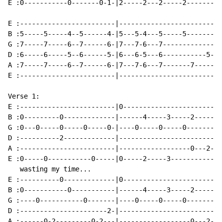
E :0-----------0-------0-1-|2-----2---2-----2-------|

E :------------------------|------------------------|

B :5-----5-----4--5------4-|5---5-4---5-----5-------|

G :7-----7-----6--7------6-|7---7-6---7-------------|

D :6-----6-----5--6------5-|6---6-5---6-----------5-|

A :7-----7-----6--7------6-|7---7-6---7-------7-----|

E :------------------------|------------------------|

Verse 1:

E :------------------------|0-----------------------|

B :0---------0-------------|------4-----3-----2-----|

G :0---0-----0-----0-----0-|----0-----0-----0-------|

D :----------2-------------|------------------------|

A :------------------------|------------------0---2-|

E :0-----0-----------0-----|0-----2-----3-----------|

   wasting my time...

E :----------0-------------|0-----------------------|

B :0-----------0-----------|------4-----3-----2-----|

G :----0-----------0-------|----0-----0-----0-------|

D :----------------------2-|------------------------|

A :------0-2---------0-2---|------------------0---2-|
