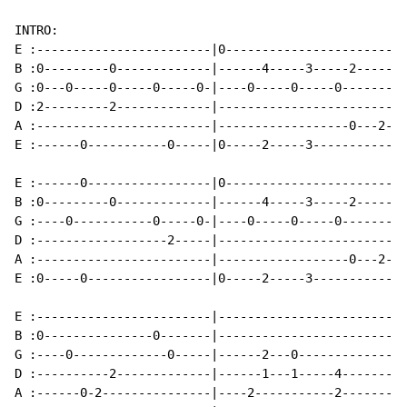
INTRO:

E :------------------------|0-----------------------|

B :0---------0-------------|------4-----3-----2-----|

G :0---0-----0-----0-----0-|----0-----0-----0-------|

D :2---------2-------------|------------------------|

A :------------------------|------------------0---2-|

E :------0-----------0-----|0-----2-----3-----------|

E :------0-----------------|0-----------------------|

B :0---------0-------------|------4-----3-----2-----|

G :----0-----------0-----0-|----0-----0-----0-------|

D :------------------2-----|------------------------|

A :------------------------|------------------0---2-|

E :0-----0-----------------|0-----2-----3-----------|

E :------------------------|------------------------|

B :0---------------0-------|------------------------|

G :----0-------------0-----|------2---0-------------|

D :----------2-------------|------1---1-----4-------|

A :------0-2---------------|----2-----------2-------|
