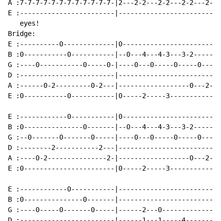
A :7-7-7-7-7-7-7-7-7-7-7-7-|2---2-2---2-2---2-2---2-|

E :------------------------|------------------------|

   eyes!

Bridge:

E :----------0-------------|0-----------------------|

B :0-----------0-----------|--0---4---4-3---3-2-----|

G :----0-----------0-----0-|----0---0-----0-----0---|

D :------------------------|------------------------|

A :------0-2---------0-2---|------------------0---2-|

E :0-----------0-----------|0-----2-----3-----------|

E :------------0-----------|0-----------------------|

B :0---------------0-------|--0---4---4-3---3-2-----|

G :--0-------0-------0-----|----0---0-----0-----0---|

D :--------2-----------2---|------------------------|

A :----0-2---------------2-|------------------0---2-|

E :0-----------------------|0-----2-----3-----------|

E :------------0-----------|------------------------|

B :0---------------0-------|------------------------|

G :----0-----0-------0-----|------2---0-------------|

D :------------------------|------1---1-----4-------|
