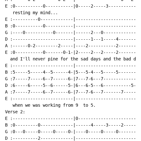
E :0-----------0-----------|0-----2-----3-----------|

   resting my mind...

E :----------0-------------|------------------------|

B :0-----------0-----------|------------------------|

G :----0-----------0-------|------2---0-------------|

D :------------------------|------1---1-----4-------|

A :------0-2---------2-----|----2-----------2-------|

E :0-----------0-------0-1-|2-----2---2-----2-------|

  and I'll never pine for the sad days and the bad day
E :------------------------|------------------------|

B :5-----5-----4--5------4-|5---5-4---5-----5-------|

G :7-----7-----6--7------6-|7---7-6---7-------------|

D :6-----6-----5--6------5-|6---6-5---6-----------5-|

A :7-----7-----6--7------6-|7---7-6---7-------7-----|

E :------------------------|------------------------|

   when we was working from 9  to 5.

Verse 2:

E :------------------------|0-----------------------|

B :0---------0-------------|------4-----3-----2-----|

G :0---0-----0-----0-----0-|----0-----0-----0-------|

D :----------2-------------|------------------------|
