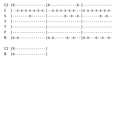
C2 |X---------------|X-------------X-|--------------X-
C  |--x-x-x-x-x-x-x-|--x-x-x-x-x-x---|x-x-x-x-x-x-x---
S  |--------o-------|--------o--o--o-|--------o--o--o-
t  |----------------|----------------|----------------
T  |----------------|----------------|----------------
F  |----------------|----------------|----------------
B  |o-o-------------|o-o------o--o---|o-o---o--o--o---
C2 |X---------------|

B  |o---------------|