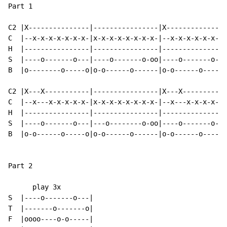
Part 1

C2 |X---------------|----------------|X---------------
C  |--x-x-x-x-x-x-x-|x-x-x-x-x-x-x-x-|--x-x-x-x-x-x-x-
H  |----------------|----------------|---------------X
S  |----o-------o---|----o-------o-oo|----o-------o---
B  |o--------o-----o|o-o------o------|o-o------o------
C2 |X---X-----------|----------------|X---X-----------
C  |--x---x-x-x-x-x-|x-x-x-x-x-x-x-x-|--x---x-x-x-x-x-
H  |----------------|----------------|---------------X
S  |----o-------o---|---o--------o-oo|----o-------o---
B  |o-o------o-----o|o-o------o------|o-o------o------
Part 2

      play 3x

S  |----o-------o---|

T  |-------o-------o|

F  |oooo----o-o-----|
