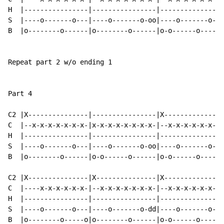
H  |----------------|----------------|---------------X
S  |----o-------o---|----o-------o-oo|----o-------o---
B  |o--------o------|o--------o------|o-o------o------
Repeat part 2 w/o ending 1

Part 4

C2 |X---------------|----------------|X---------------
C  |--x-x-x-x-x-x-x-|x-x-x-x-x-x-x-x-|--x-x-x-x-x-x-x-
H  |----------------|----------------|---------------X
S  |----o-------o---|----o-------o-oo|----o-------o---
B  |o--------o------|o-o------o------|o-o------o------
C2 |X---------------|X---------------|X---------------
C  |----x-x-x-x-x-x-|--x-x-x-x-x-x-x-|--x-x-x-x-x-x-x-
H  |----------------|----------------|---------------X
S  |----o-------o---|----o-------o-dd|----o-------o---
B  |o--------o-----o|o--------o------|o-o------o------