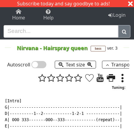
Subscribe today and say goodbye to ads!
1-9
A
B
C
D
E
F
G
H
I
J
K
Login
Home
Help
Nirvana
-
Hairspray queen
ver. 3
bass
Autoscroll
Text size
Transpos
Tuning:
[Intro]

G|----------------------------------------------|

D|----------1--2------------1-2-1 --------------|

A| 000 333-------000--333-------------(repeat)--|

E|----------------------------------------------|
