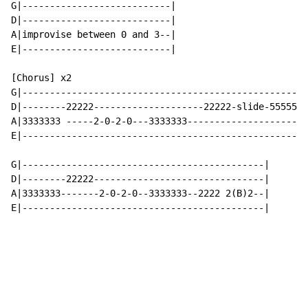
G|---------------------------|

D|---------------------------|

A|improvise between 0 and 3--|

E|---------------------------|

[Chorus] x2

G|----------------------------------------------------
D|--------22222--------------------22222-slide-55555--
A|3333333 -----2-0-2-0---3333333----------------------
E|----------------------------------------------------
G|--------------------------------------------|

D|--------22222-------------------------------|

A|3333333-------2-0-2-0--3333333--2222 2(B)2--|

E|--------------------------------------------|