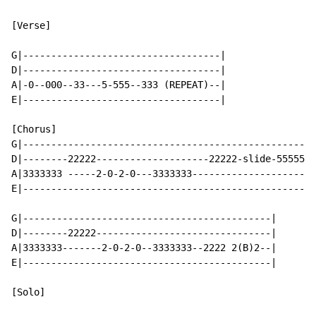
[Verse]

G|-----------------------------------|

D|-----------------------------------|

A|-0--000--33---5-555--333 (REPEAT)--|

E|-----------------------------------|

[Chorus]

G|----------------------------------------------------
D|--------22222--------------------22222-slide-55555--
A|3333333 -----2-0-2-0---3333333----------------------
E|----------------------------------------------------
G|--------------------------------------------|

D|--------22222-------------------------------|

A|3333333-------2-0-2-0--3333333--2222 2(B)2--|

E|--------------------------------------------|

[Solo]
