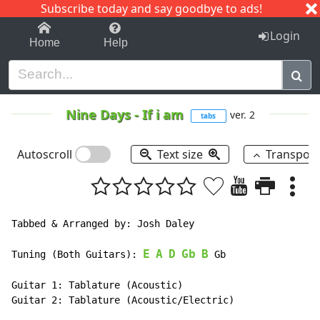
Subscribe today and say goodbye to ads!
1-9
A
B
C
D
E
F
G
H
I
J
K
Login
Home
Help
Nine Days
-
If i am
ver. 2
tabs
Autoscroll
Text size
Transpos
Tabbed & Arranged by: Josh Daley

E
A
D
Gb
B
Tuning (Both Guitars): 
 Gb

Guitar 1: Tablature (Acoustic)

Guitar 2: Tablature (Acoustic/Electric)
