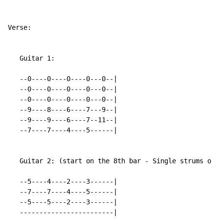
Verse:

   Guitar 1:

   --0----0----0----0---0--|

   --0----0----0----0---0--|

   --0----0----0----0---0--|

   --9----8----6----7---9--|

   --9----9----6----7--11--|

   --7----7----4----5------|

   Guitar 2: (start on the 8th bar - Single strums onl
   --5----4----2----3------|

   --7----7----4----5------|

   --5----5----2----3------|

   ------------------------|
