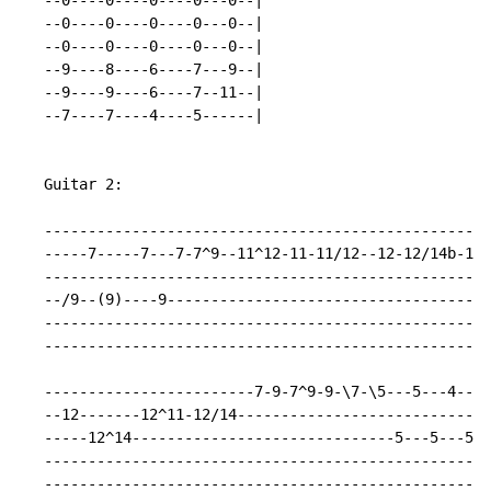
   --0----0----0----0---0--|

   --0----0----0----0---0--|

   --0----0----0----0---0--|

   --9----8----6----7---9--|

   --9----9----6----7--11--|

   --7----7----4----5------|

   Guitar 2:

   ---------------------------------------------------
   -----7-----7---7-7^9--11^12-11-11/12--12-12/14b-14b
   ---------------------------------------------------
   --/9--(9)----9-------------------------------------
   ---------------------------------------------------
   ---------------------------------------------------
   ------------------------7-9-7^9-9-\7-\5---5---4---2
   --12-------12^11-12/14-----------------------------
   -----12^14------------------------------5---5---5--
   ---------------------------------------------------
   ---------------------------------------------------