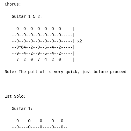
Chorus:

   Guitar 1 & 2:

   --0--0--0--0--0--0--0-----|

   --0--0--0--0--0--0--0-----|

   --0--0--0--0--0--0--0-----| x2

   --9^84--2--9--6--4--2-----|

   --9--4--2--9--6--4--2-----|

   --7--2--0--7--4--2--0-----|

Note: The pull of is very quick, just before proceedin
1st Solo:

   Guitar 1:

   --0----0----0----0---0--|

   --0----0----0----0---0--|
