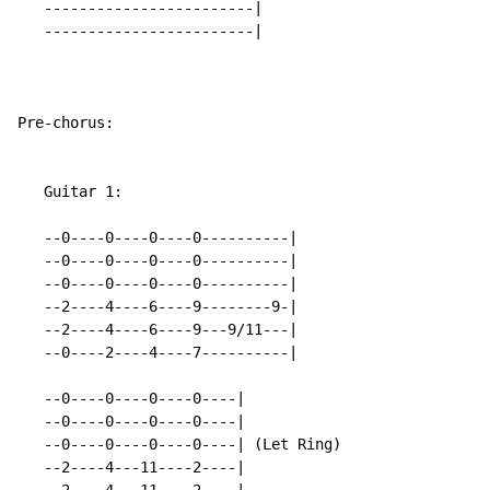
   ------------------------|

   ------------------------|

Pre-chorus:

   Guitar 1:

   --0----0----0----0----------|

   --0----0----0----0----------|

   --0----0----0----0----------|

   --2----4----6----9--------9-|

   --2----4----6----9---9/11---|

   --0----2----4----7----------|

   --0----0----0----0----|

   --0----0----0----0----|

   --0----0----0----0----| (Let Ring)

   --2----4---11----2----|
