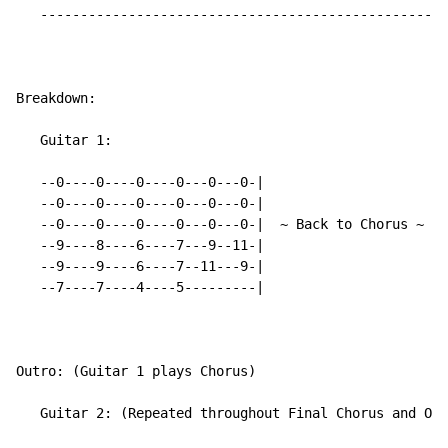
   ---------------------------------------------------
Breakdown:

   Guitar 1:

   --0----0----0----0---0---0-|

   --0----0----0----0---0---0-|

   --0----0----0----0---0---0-|  ~ Back to Chorus ~

   --9----8----6----7---9--11-|

   --9----9----6----7--11---9-|

   --7----7----4----5---------|

Outro: (Guitar 1 plays Chorus)

   Guitar 2: (Repeated throughout Final Chorus and Out