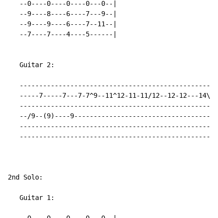
   --0----0----0----0---0--|

   --9----8----6----7---9--|

   --9----9----6----7--11--|

   --7----7----4----5------|

   Guitar 2:

   ---------------------------------------------------
   -----7-----7---7-7^9--11^12-11-11/12--12-12---14\12
   ---------------------------------------------------
   --/9--(9)----9-------------------------------------
   ---------------------------------------------------
   ---------------------------------------------------
2nd Solo:

   Guitar 1:
