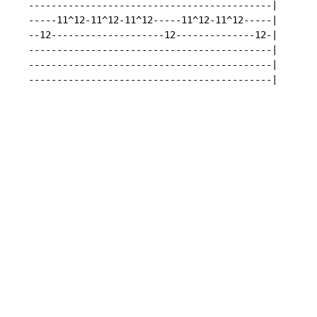
   -------------------------------------------|

   -----11^12-11^12-11^12-----11^12-11^12-----|

   --12--------------------12--------------12-|

   -------------------------------------------|

   -------------------------------------------|

   -------------------------------------------|