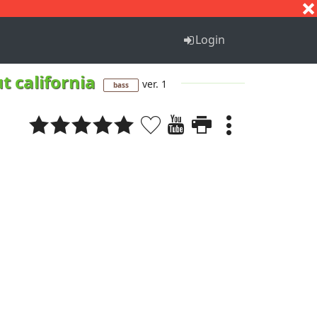
S
T
U
V
W
X
Y
Z
Login
t california
ver. 1
bass