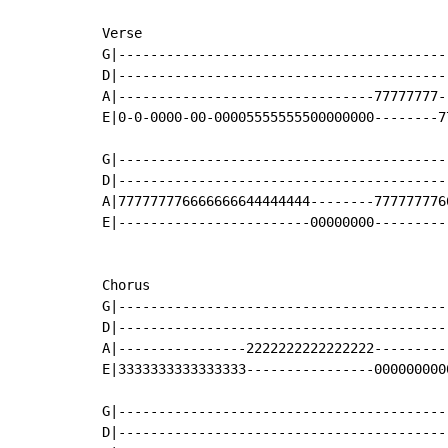
Verse

G|-----------------------------------------
D|-----------------------------------------
A|--------------------------------77777777-
E|0-0-0000-00-00005555555500000000--------7
G|-----------------------------------------
D|-----------------------------------------
A|777777776666666644444444--------777777776
E|------------------------00000000---------
Chorus

G|-----------------------------------------
D|-----------------------------------------
A|----------------2222222222222222---------
E|3333333333333333----------------000000000
G|-----------------------------------------
D|-----------------------------------------