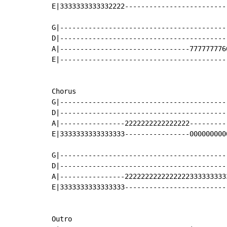
E|3333333333332222-------------------------
G|-----------------------------------------
D|-----------------------------------------
A|--------------------------------777777776
E|-----------------------------------------
Chorus

G|-----------------------------------------
D|-----------------------------------------
A|----------------2222222222222222---------
E|3333333333333333----------------000000000
G|-----------------------------------------
D|-----------------------------------------
A|----------------2222222222222222333333333
E|3333333333333333-------------------------
Outro
