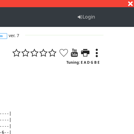
S
T
U
V
W
X
Y
Z
Login
ver. 7
bs
Tuning: E A D G B E