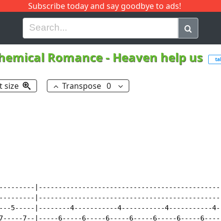
Subscribe today and say goodbye to ads!
G
H
I
J
K
L
M
N
O
P
Q
R
hemical Romance
-
Heaven help us
ta
t size
Transpose
0