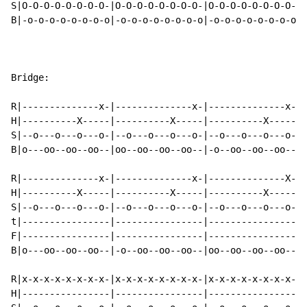
S|O-O-O-O-O-O-O-O-|O-O-O-O-O-O-O-O-|O-O-O-O-O-O-O-O-|O
B|-o-o-o-o-o-o-o-o|-o-o-o-o-o-o-o-o|-o-o-o-o-o-o-o-o|-
Bridge:

R|--------------x-|--------------x-|--------------x-|-
H|----------X-----|----------X-----|----------X-----|-
S|--o---o---o---o-|--o---o---o---o-|--o---o---o---o-|-
B|o---oo--oo--oo--|oo--oo--oo--oo--|-o--oo--oo--oo--|o
R|--------------x-|--------------x-|--------------X-|-
H|----------X-----|----------X-----|----------X-----|-
S|--o---o---o---o-|--o---o---o---o-|--o---o---o---o-|-
t|----------------|----------------|----------------|-
F|----------------|----------------|----------------|-
B|o---oo--oo--oo--|-o--oo--oo--oo--|oo--oo--oo--oo--|o
R|x-x-x-x-x-x-x-x-|x-x-x-x-x-x-x-x-|x-x-x-x-x-x-x-x-|x
H|----------------|----------------|----------------|-