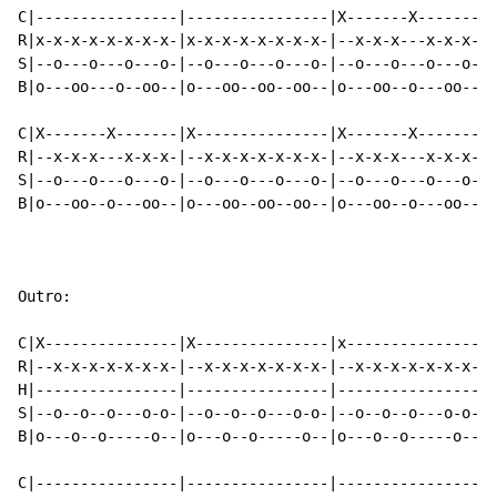
C|----------------|----------------|X-------X-------|X
R|x-x-x-x-x-x-x-x-|x-x-x-x-x-x-x-x-|--x-x-x---x-x-x-|-
S|--o---o---o---o-|--o---o---o---o-|--o---o---o---o-|-
B|o---oo---o--oo--|o---oo--oo--oo--|o---oo--o---oo--|o
C|X-------X-------|X---------------|X-------X-------|X
R|--x-x-x---x-x-x-|--x-x-x-x-x-x-x-|--x-x-x---x-x-x-|-
S|--o---o---o---o-|--o---o---o---o-|--o---o---o---o-|-
B|o---oo--o---oo--|o---oo--oo--oo--|o---oo--o---oo--|o
Outro:

C|X---------------|X---------------|x---------------|-
R|--x-x-x-x-x-x-x-|--x-x-x-x-x-x-x-|--x-x-x-x-x-x-x-|-
H|----------------|----------------|----------------|-
S|--o--o--o---o-o-|--o--o--o---o-o-|--o--o--o---o-o-|o
B|o---o--o-----o--|o---o--o-----o--|o---o--o-----o--|-
C|----------------|----------------|----------------|-