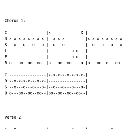
Chorus 1:

C|----------------|x-------------X-|----------------|x
R|x-x-x-x-x-x-x-x-|--x-x-x---------|x-x-x-x-x-x-x-x-|-
S|--o---o---o---o-|--o---o---------|--o---o---o---o-|-
t|----------------|----------o-o---|----------------|-
F|----------------|----------o-o---|----------------|-
B|o---oo--oo--oo--|o---oo--oo----o-|o---oo--o---oo--|o
C|----------------|x-x-x-x-x-x-x-x-|

R|x-x-x-x-x-x-x-x-|----------------|

S|--o---o---o---o-|--o---o---o---o-|

B|o---oo--oo--oo--|oo--oo--oo--oo--|

Verse 2:
