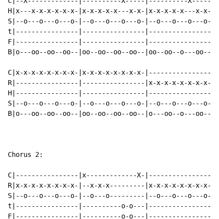
C|--X-------------|----------X-----|----------X-----|-
H|x---x-x-x-x-x-x-|x-x-x-x-x---x-x-|x-x-x-x-x---x-x-|x
S|--o---o---o---o-|--o---o---o---o-|--o---o---o---o-|-
t|----------------|----------------|----------------|-
F|----------------|----------------|----------------|-
B|o---oo--oo--oo--|oo--oo--oo--oo--|oo--oo--o---oo--|o
C|x-x-x-x-x-x-x-x-|x-x-x-x-x-x-x-x-|----------------|-
R|----------------|----------------|x-x-x-x-x-x-x-x-|-
H|----------------|----------------|----------------|x
S|--o---o---o---o-|--o---o---o---o-|--o---o---o---o-|-
B|o---oo--oo--oo--|oo--oo--oo--oo--|o---oo--o---oo--|o
Chorus 2:

C|----------------|x-------------X-|----------------|x
R|x-x-x-x-x-x-x-x-|--x-x-x---------|x-x-x-x-x-x-x-x-|-
S|--o---o---o---o-|--o---o---------|--o---o---o---o-|-
t|----------------|----------o-o---|----------------|-
F|----------------|----------o-o---|----------------|-