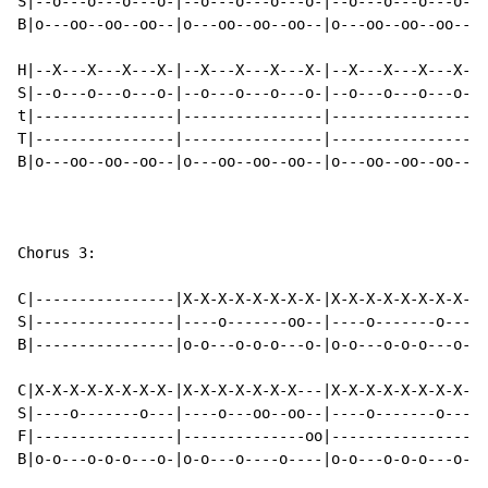
S|--o---o---o---o-|--o---o---o---o-|--o---o---o---o-|-
B|o---oo--oo--oo--|o---oo--oo--oo--|o---oo--oo--oo--|o
H|--X---X---X---X-|--X---X---X---X-|--X---X---X---X-|-
S|--o---o---o---o-|--o---o---o---o-|--o---o---o---o-|f
t|----------------|----------------|----------------|-
T|----------------|----------------|----------------|-
B|o---oo--oo--oo--|o---oo--oo--oo--|o---oo--oo--oo--|-
Chorus 3:

C|----------------|X-X-X-X-X-X-X-X-|X-X-X-X-X-X-X-X-|X
S|----------------|----o-------oo--|----o-------o---|o
B|----------------|o-o---o-o-o---o-|o-o---o-o-o---o-|-
C|X-X-X-X-X-X-X-X-|X-X-X-X-X-X-X---|X-X-X-X-X-X-X-X-|X
S|----o-------o---|----o---oo--oo--|----o-------o---|o
F|----------------|--------------oo|----------------|-
B|o-o---o-o-o---o-|o-o---o----o----|o-o---o-o-o---o-|-