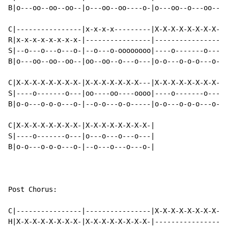
B|o---oo--oo--oo--|o---oo--oo----o-|o---oo--o---oo--|o
C|----------------|x-x-x-x---------|X-X-X-X-X-X-X-X-|X
R|x-x-x-x-x-x-x-x-|----------------|----------------|-
S|--o---o---o---o-|--o---o-oooooooo|----o-------o---|-
B|o---oo--oo--oo--|oo--oo--o---o---|o-o---o-o-o---o-|o
C|X-X-X-X-X-X-X-X-|X-X-X-X-X-X-X---|X-X-X-X-X-X-X-X-|X
S|----o-------o---|oo----oo----oooo|----o-------o---|-
B|o-o---o-o-o---o-|--o-o---o-o-----|o-o---o-o-o---o-|o
C|X-X-X-X-X-X-X-X-|X-X-X-X-X-X-X-X-|

S|----o-------o---|o---o---o---o---|

B|o-o---o-o-o---o-|--o---o---o---o-|

Post Chorus:

C|----------------|----------------|X-X-X-X-X-X-X-X-|-
H|X-X-X-X-X-X-X-X-|X-X-X-X-X-X-X-X-|----------------|X