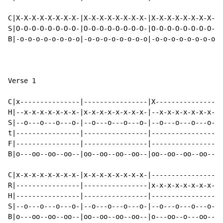
C|X-X-X-X-X-X-X-X-|X-X-X-X-X-X-X-X-|X-X-X-X-X-X-X-X-|X
S|O-O-O-O-O-O-O-O-|O-O-O-O-O-O-O-O-|O-O-O-O-O-O-O-O-|O
B|-o-o-o-o-o-o-o-o|-o-o-o-o-o-o-o-o|-o-o-o-o-o-o-o-o|-
Verse 1

C|x---------------|----------------|X---------------|-
H|--x-x-x-x-x-x-x-|x-x-x-x-x-x-x-x-|--x-x-x-x-x-x-x-|x
S|--o---o---o---o-|--o---o---o---o-|--o---o---o---o-|-
t|----------------|----------------|----------------|-
F|----------------|----------------|----------------|-
B|o---oo--oo--oo--|oo--oo--oo--oo--|oo--oo--oo--oo--|o
C|x-x-x-x-x-x-x-x-|x-x-x-x-x-x-x-x-|----------------|-
R|----------------|----------------|x-x-x-x-x-x-x-x-|-
H|----------------|----------------|----------------|x
S|--o---o---o---o-|--o---o---o---o-|--o---o---o---o-|-
B|o---oo--oo--oo--|oo--oo--oo--oo--|o---oo--o---oo--|o