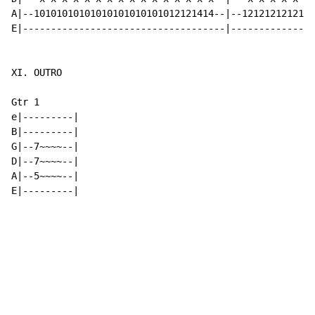
A|--10101010101010101010101012121414--|--1212121212121
E|------------------------------------|---------------
XI. OUTRO

Gtr 1

e|---------|

B|---------|

G|--7~~~~--|

D|--7~~~~--|

A|--5~~~~--|

E|---------|