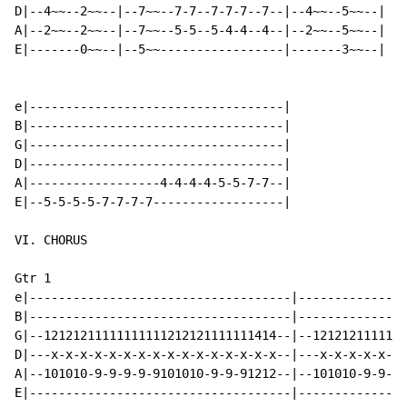
D|--4~~--2~~--|--7~~--7-7--7-7-7--7--|--4~~--5~~--|

A|--2~~--2~~--|--7~~--5-5--5-4-4--4--|--2~~--5~~--|

E|-------0~~--|--5~~-----------------|-------3~~--|

e|-----------------------------------|

B|-----------------------------------|

G|-----------------------------------|

D|-----------------------------------|

A|------------------4-4-4-4-5-5-7-7--|

E|--5-5-5-5-7-7-7-7------------------|

VI. CHORUS

Gtr 1

e|------------------------------------|---------------
B|------------------------------------|---------------
G|--12121211111111111212121111111414--|--1212121111111
D|---x-x-x-x-x-x-x-x-x-x-x-x-x-x-x-x--|---x-x-x-x-x-x-
A|--101010-9-9-9-9-9101010-9-9-91212--|--101010-9-9-9-
E|------------------------------------|---------------