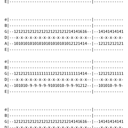
E|------------------------------------|---------------
e|------------------------------------|---------------
B|------------------------------------|---------------
G|--12121212121212121212121214141616--|--1414141414141
D|---x-x-x-x-x-x-x-x-x-x-x-x-x-x-x-x--|---x-x-x-x-x-x-
A|--10101010101010101010101012121414--|--1212121212121
E|------------------------------------|---------------
e|------------------------------------|---------------
B|------------------------------------|---------------
G|--12121211111111111212121111111414--|--1212121111111
D|---x-x-x-x-x-x-x-x-x-x-x-x-x-x-x-x--|---x-x-x-x-x-x-
A|--101010-9-9-9-9-9101010-9-9-91212--|--101010-9-9-9-
E|------------------------------------|---------------
e|------------------------------------|---------------
B|------------------------------------|---------------
G|--12121212121212121212121214141616--|--1414141414141
D|---x-x-x-x-x-x-x-x-x-x-x-x-x-x-x-x--|---x-x-x-x-x-x-