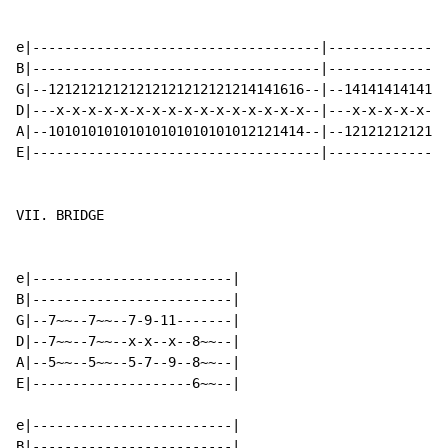
e|------------------------------------|---------------
B|------------------------------------|---------------
G|--12121212121212121212121214141616--|--1414141414141
D|---x-x-x-x-x-x-x-x-x-x-x-x-x-x-x-x--|---x-x-x-x-x-x-
A|--10101010101010101010101012121414--|--1212121212121
E|------------------------------------|---------------
VII. BRIDGE

e|-------------------------|

B|-------------------------|

G|--7~~--7~~--7-9-11-------|

D|--7~~--7~~--x-x--x--8~~--|

A|--5~~--5~~--5-7--9--8~~--|

E|--------------------6~~--|

e|-------------------------|

B|-------------------------|
