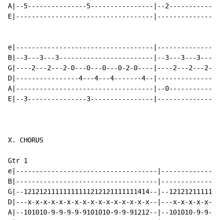
A|--5---------------5----------------|--2-------------
E|-----------------------------------|----------------
e|-----------------------------------|----------------
B|--3---3---3------------------------|--3---3---3-----
G|----2---2---2-0---0---0---0-2-0----|----2---2---2-0-
D|----------------4---4---4-------4--|----------------
A|-----------------------------------|--0-------------
E|--3---------------3----------------|----------------
X. CHORUS

Gtr 1

e|------------------------------------|---------------
B|------------------------------------|---------------
G|--12121211111111111212121111111414--|--1212121111111
D|---x-x-x-x-x-x-x-x-x-x-x-x-x-x-x-x--|---x-x-x-x-x-x-
A|--101010-9-9-9-9-9101010-9-9-91212--|--101010-9-9-9-