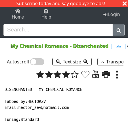
Subscribe today and say goodbye to ads!
1-9
A
B
C
D
E
F
G
H
I
J
K
Login
Home
Help
My Chemical Romance
-
Disenchanted
tabs
Autoscroll
Text size
Transpos
DISENCHANTED - MY CHEMICAL ROMANCE

Tabbed by:HECTORZV

Email:hector_zev@hotmail.com

Tuning:Standard
