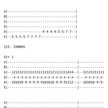
e|-----------------------------------|

B|-----------------------------------|

G|-----------------------------------|

D|-----------------------------------|

A|------------------4-4-4-4-5-5-7-7--|

E|--5-5-5-5-7-7-7-7------------------|

III. CHORUS

Gtr 1

e|------------------------------------|---------------
B|------------------------------------|---------------
G|--12121211111111111212121111111414--|--1212121111111
D|---x-x-x-x-x-x-x-x-x-x-x-x-x-x-x-x--|---x-x-x-x-x-x-
A|--101010-9-9-9-9-9101010-9-9-91212--|--101010-9-9-9-
E|------------------------------------|---------------
e|------------------------------------|---------------
B|------------------------------------|---------------