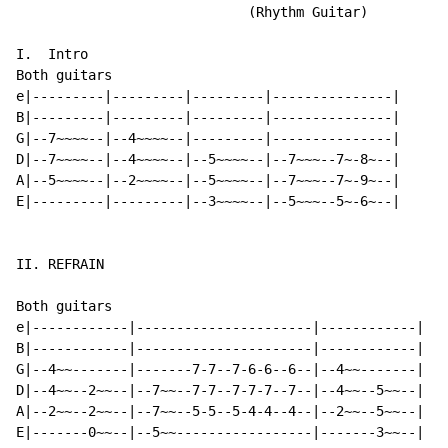
                             (Rhythm Guitar)

I.  Intro

Both guitars

e|---------|---------|---------|---------------|

B|---------|---------|---------|---------------|

G|--7~~~~--|--4~~~~--|---------|---------------|

D|--7~~~~--|--4~~~~--|--5~~~~--|--7~~~--7~-8~--|

A|--5~~~~--|--2~~~~--|--5~~~~--|--7~~~--7~-9~--|

E|---------|---------|--3~~~~--|--5~~~--5~-6~--|

II. REFRAIN

Both guitars

e|------------|----------------------|------------|

B|------------|----------------------|------------|

G|--4~~-------|-------7-7--7-6-6--6--|--4~~-------|

D|--4~~--2~~--|--7~~--7-7--7-7-7--7--|--4~~--5~~--|

A|--2~~--2~~--|--7~~--5-5--5-4-4--4--|--2~~--5~~--|

E|-------0~~--|--5~~-----------------|-------3~~--|
