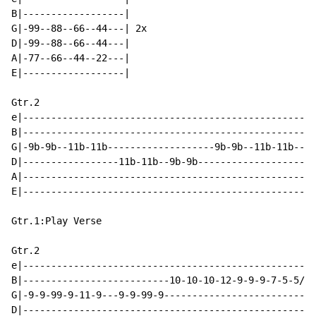
B|------------------|

G|-99--88--66--44---| 2x

D|-99--88--66--44---|

A|-77--66--44--22---|

E|------------------|

Gtr.2

e|----------------------------------------------------
B|----------------------------------------------------
G|-9b-9b--11b-11b-------------------9b-9b--11b-11b--13
D|-----------------11b-11b--9b-9b---------------------
A|----------------------------------------------------
E|----------------------------------------------------
Gtr.1:Play Verse

Gtr.2

e|----------------------------------------------------
B|--------------------------10-10-10-12-9-9-9-7-5-5/7b
G|-9-9-99-9-11-9---9-9-99-9---------------------------
D|----------------------------------------------------