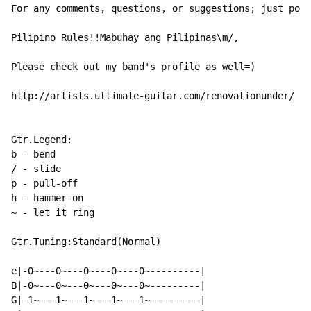
For any comments, questions, or suggestions; just post
Pilipino Rules!!Mabuhay ang Pilipinas\m/,

Please check out my band's profile as well=)

http://artists.ultimate-guitar.com/renovationunder/

Gtr.Legend:

b - bend

/ - slide

p - pull-off

h - hammer-on

~ - let it ring

Gtr.Tuning:Standard(Normal)

e|-0~---0~---0~---0~---0~---------|

B|-0~---0~---0~---0~---0~---------|

G|-1~---1~---1~---1~---1~---------|
