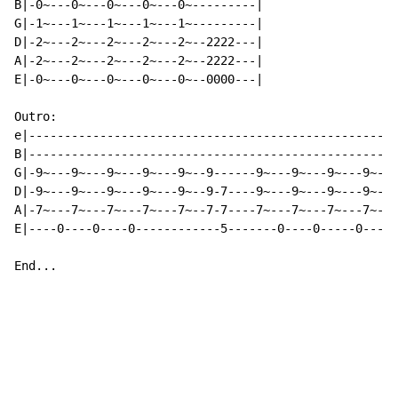
B|-0~---0~---0~---0~---0~---------|

G|-1~---1~---1~---1~---1~---------|

D|-2~---2~---2~---2~---2~--2222---|

A|-2~---2~---2~---2~---2~--2222---|

E|-0~---0~---0~---0~---0~--0000---|

Outro:

e|----------------------------------------------------
B|----------------------------------------------------
G|-9~---9~---9~---9~---9~--9------9~---9~---9~---9~---
D|-9~---9~---9~---9~---9~--9-7----9~---9~---9~---9~---
A|-7~---7~---7~---7~---7~--7-7----7~---7~---7~---7~---
E|----0----0----0------------5-------0----0-----0-----
End...