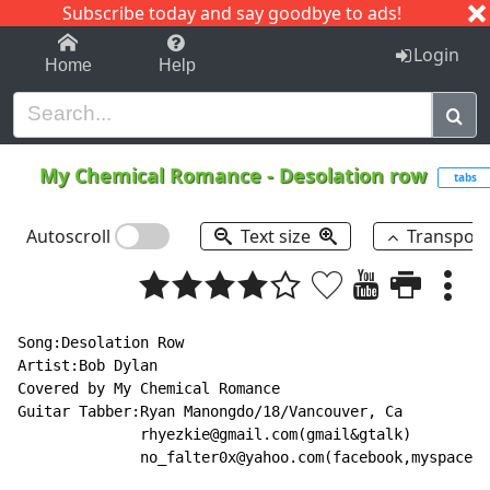
Subscribe today and say goodbye to ads!
1-9
A
B
C
D
E
F
G
H
I
J
K
Login
Home
Help
My Chemical Romance
-
Desolation row
tabs
Autoscroll
Text size
Transpos
Song:Desolation Row

Artist:Bob Dylan

Covered by My Chemical Romance

Guitar Tabber:Ryan Manongdo/18/Vancouver, Ca

              rhyezkie@gmail.com(gmail&gtalk)

              no_falter0x@yahoo.com(facebook,myspace,f