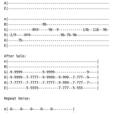
A|----------------------------------------------------
E|----------------------------------------------------
e|----------------------------------------------------
B|-----------------9b---------------------------------
G|------------8h9-----9b--9------------13b--11b--9b--8
D|-2/9----6h9---------------9b-7b-9b------------------
A|-----7b---------------------------------------------
E|----------------------------------------------------
After Solo:

e|--------------------------------------------|

B|--------------------------------------------|

G|-9-9999----------9-9999----------------9~---|

D|-9-9999--7-7777--9-9999--9-999--7-777--9~---|

A|-7-7777--7-7777--7-7777--9-999--7-777--7~---|

E|---------5-5555----------7-777--5-555-------|

Repeat Verse:

e|-0~---0~---0~---0~---0~---------|
