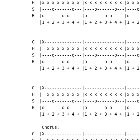
H  |x-x-x-x-x-x-x-x-|x-x-x-x-x-x-x-x-|x-x-x
S  |----o-------o---|----o-------o---|----o
B  |o-------o-o-----|o-------o-o-----|o----
   |1 + 2 + 3 + 4 + |1 + 2 + 3 + 4 + |1 + 2
C  |X---------------|----------------|------
H  |--x-x-x-x-x-x-x-|x-x-x-x-x-x-x-x-|x-x-x
S  |----o-------o---|----o-------o---|----o
B  |o-------o-o-----|o-------o-o-----|o----
   |1 + 2 + 3 + 4 + |1 + 2 + 3 + 4 + |1 + 2
C  |X---------------|----------------|------
H  |--x-x-x-x-x-x-x-|x-x-x-x-x-x-x-x-|x-x-x
S  |----o-------o---|----o-------o---|----o
B  |o-------o-o-----|o-------o-o-----|o----
   |1 + 2 + 3 + 4 + |1 + 2 + 3 + 4 + |1 + 2
    Chorus:

C  |X---------------|----------------|------