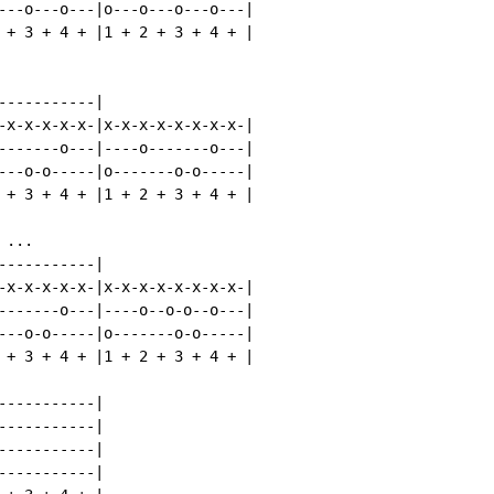
---o---o---|o---o---o---o---|

 + 3 + 4 + |1 + 2 + 3 + 4 + |

----------|

-x-x-x-x-x-|x-x-x-x-x-x-x-x-|

-------o---|----o-------o---|

---o-o-----|o-------o-o-----|

 + 3 + 4 + |1 + 2 + 3 + 4 + |

...

----------|

-x-x-x-x-x-|x-x-x-x-x-x-x-x-|

-------o---|----o--o-o--o---|

---o-o-----|o-------o-o-----|

 + 3 + 4 + |1 + 2 + 3 + 4 + |

----------|

----------|

----------|

----------|
