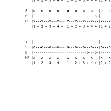
   |1 + 2 + 3 + 4 + |1 + 2 + 3 + 4 + |1 + 2 
S  |o---o---o---o---|o---o---o---o---|o---o
B  |----------------|--------------o-|-----
HF |x---x---x---x---|x---x---x---x---|x---x
   |1 + 2 + 3 + 4 + |1 + 2 + 3 + 4 + |1 + 2
T  |----------------|----------------|-----
S  |o---o---o---o---|o---o---o---o---|o---o
B  |----------------|----------o---o-|-----
HF |x---x---x---x---|x---x---x---x---|x---x
   |1 + 2 + 3 + 4 + |1 + 2 + 3 + 4 + |1 + 2