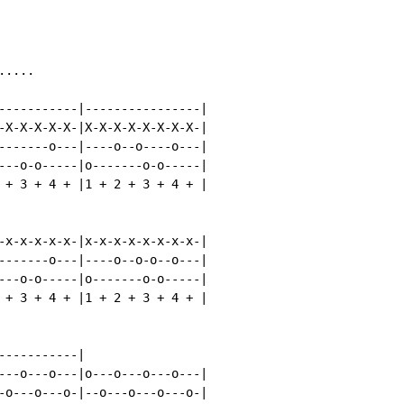
....

-----------|----------------|

-X-X-X-X-X-|X-X-X-X-X-X-X-X-|

-------o---|----o--o----o---|

---o-o-----|o-------o-o-----|

 + 3 + 4 + |1 + 2 + 3 + 4 + |

-x-x-x-x-x-|x-x-x-x-x-x-x-x-|

-------o---|----o--o-o--o---|

---o-o-----|o-------o-o-----|

 + 3 + 4 + |1 + 2 + 3 + 4 + |

----------|

---o---o---|o---o---o---o---|

-o---o---o-|--o---o---o---o-|
