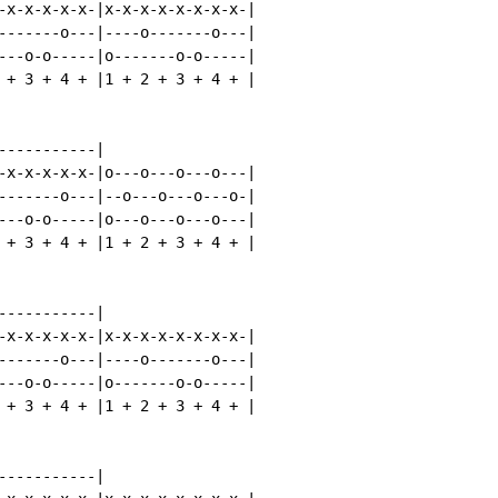
-x-x-x-x-x-|x-x-x-x-x-x-x-x-|

-------o---|----o-------o---|

---o-o-----|o-------o-o-----|

 + 3 + 4 + |1 + 2 + 3 + 4 + |

----------|

-x-x-x-x-x-|o---o---o---o---|

-------o---|--o---o---o---o-|

---o-o-----|o---o---o---o---|

 + 3 + 4 + |1 + 2 + 3 + 4 + |

----------|

-x-x-x-x-x-|x-x-x-x-x-x-x-x-|

-------o---|----o-------o---|

---o-o-----|o-------o-o-----|

 + 3 + 4 + |1 + 2 + 3 + 4 + |

----------|
