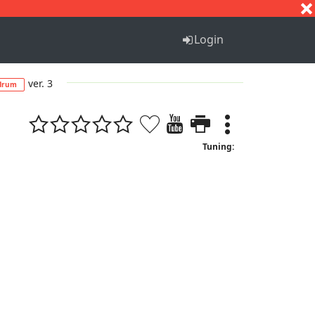
S
T
U
V
W
X
Y
Z
Login
ver. 3
drum
Tuning: