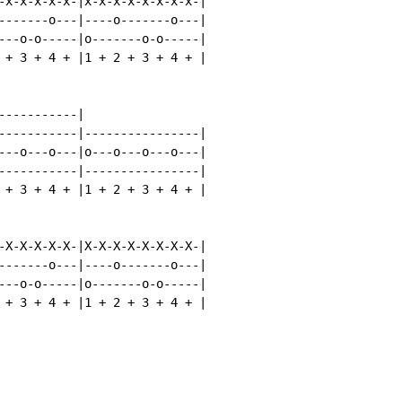
-x-x-x-x-x-|x-x-x-x-x-x-x-x-|

-------o---|----o-------o---|

---o-o-----|o-------o-o-----|

 + 3 + 4 + |1 + 2 + 3 + 4 + |

----------|

-----------|----------------|

---o---o---|o---o---o---o---|

-----------|----------------|

 + 3 + 4 + |1 + 2 + 3 + 4 + |

-X-X-X-X-X-|X-X-X-X-X-X-X-X-|

-------o---|----o-------o---|

---o-o-----|o-------o-o-----|

 + 3 + 4 + |1 + 2 + 3 + 4 + |
