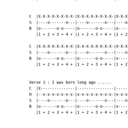
C  |X-X-X-X-X-X-X-X-|X-X-X-X-X-X-X-X-|X-X-X
S  |----o-------o---|----o-------o---|----o
B  |o-------o-o-----|o-------o-o-----|o----
   |1 + 2 + 3 + 4 + |1 + 2 + 3 + 4 + |1 + 2
C  |X-X-X-X-X-X-X-X-|X-X-X-X-X-X-X-X-|X-X-X
S  |----o-------o---|----o-------o---|----o
B  |o-------o-o-----|o-------o-o-----|o----
   |1 + 2 + 3 + 4 + |1 + 2 + 3 + 4 + |1 + 2
Verse 1 : I was born long ago ......

C  |X---------------|----------------|-----
H  |--x-x-x-x-x-x-x-|x-x-x-x-x-x-x-x-|x-x-x
S  |----o-------o---|----o-------o---|----o
B  |o-------o-o-----|o-------o-o-----|o----
   |1 + 2 + 3 + 4 + |1 + 2 + 3 + 4 + |1 + 2