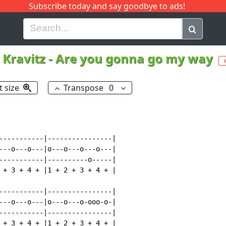
Subscribe today and say goodbye to ads!
G
H
I
J
K
L
M
N
O
P
Q
R
 Kravitz
-
Are you gonna go my way
t size
Transpose
0
-----------|----------------|

---o---o---|o---o---o---o---|

-----------|----------o-----|

 + 3 + 4 + |1 + 2 + 3 + 4 + |

-----------|----------------|

---o---o---|o---o---o-ooo-o-|

-----------|----------------|

 + 3 + 4 + |1 + 2 + 3 + 4 + |
