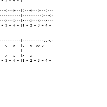
+ 3 + 4 + |

---o---o---|o---o---o---o---|

-----------|----------o---o-|

---x---x---|x---x---x---x---|

 + 3 + 4 + |1 + 2 + 3 + 4 + |

-----------|-----------oo-o-|

---o---o---|o---o--oo-o-----|

-----------|----------------|

---x---x---|x---x-----------|

 + 3 + 4 + |1 + 2 + 3 + 4 + |