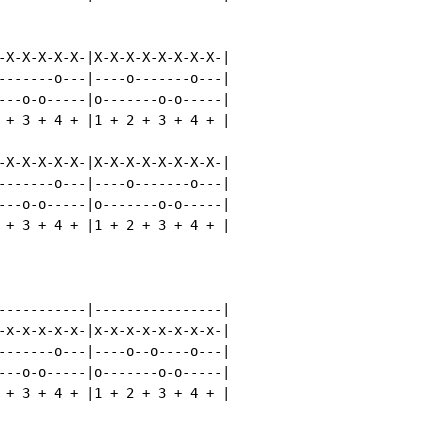
-X-X-X-X-X-|X-X-X-X-X-X-X-X-|

-------o---|----o-------o---|

---o-o-----|o-------o-o-----|

 + 3 + 4 + |1 + 2 + 3 + 4 + |

-X-X-X-X-X-|X-X-X-X-X-X-X-X-|

-------o---|----o-------o---|

---o-o-----|o-------o-o-----|

 + 3 + 4 + |1 + 2 + 3 + 4 + |

-----------|----------------|

-x-x-x-x-x-|x-x-x-x-x-x-x-x-|

-------o---|----o--o----o---|

---o-o-----|o-------o-o-----|

 + 3 + 4 + |1 + 2 + 3 + 4 + |
