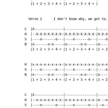
   |1 + 2 + 3 + 4 + |1 + 2 + 3 + 4 + |

  Verse 2      I don't know why, we got to..
C  |X---------------|----------------|-----
H  |--X-X-X-X-X-X-X-|X-X-X-X-X-X-X-X-|X-X-X
S  |----o-------o---|----o-------o---|----o
B  |o-------o-o-----|o-------o-o-----|o----
   |1 + 2 + 3 + 4 + |1 + 2 + 3 + 4 + |1 + 2
H  |x-x-x-x-x-x-x-x-|x-x-x-x-x-x-x-x-|x-x-x
S  |----o-------o---|----o-------o---|----o
B  |o-------o-o-----|o-------o-o-----|o----
   |1 + 2 + 3 + 4 + |1 + 2 + 3 + 4 + |1 + 2
C  |X---------------|----------------|------
H  |--x-x-x-x-x-x-x-|x-x-x-x-x-x-x-x-|o---o
S  |----o-------o---|----o-------o---|--o--