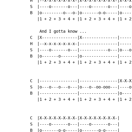
H  |--x-x-x-x-x-x-x-|x-x-x-x-x-x-x-x-|x-x-x
S  |----o-------o---|----o-------o---|----o
B  |o---------o---o-|o-------o-o-----|o----
   |1 + 2 + 3 + 4 + |1 + 2 + 3 + 4 + |1 + 2
    And I gotta know ...

C  |X---------------|X---------------|------
H  |--x-x-x-x-x-x-x-|----------------|-----
S  |----o-------o---|------------o---|o---o
B  |o-------o-------|o---------------|-----
   |1 + 2 + 3 + 4 + |1 + 2 + 3 + 4 + |1 + 2
C  |----------------|----------------|X-X-X
S  |o---o---o---o---|o---o--oo-ooo---|----o
B  |----------------|----------------|o----
   |1 + 2 + 3 + 4 + |1 + 2 + 3 + 4 + |1 + 2
C  |X-X-X-X-X-X-X-X-|X-X-X-X-X-X-X-X-|

S  |----o-------o---|----o-------o---|

B  |o-------o-o-----|o-------o-o-----|
