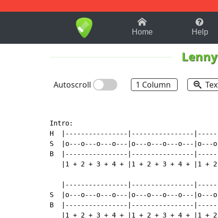
1-9
A
B
C
D
E
F
Home
Help
Lenny
Autoscroll
1 Column
Tex
Intro:

H  |----------------|----------------|-----
S  |o---o---o---o---|o---o---o---o---|o---o
B  |----------------|----------------|-----
   |1 + 2 + 3 + 4 + |1 + 2 + 3 + 4 + |1 + 2
   |----------------|----------------|-----
S  |o---o---o---o---|o---o---o---o---|o---o
B  |----------------|----------------|-----
   |1 + 2 + 3 + 4 + |1 + 2 + 3 + 4 + |1 + 2