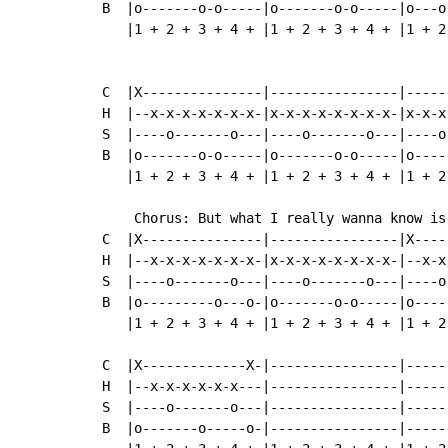
B  |o-------o-o-----|o-------o-o-----|o---o
   |1 + 2 + 3 + 4 + |1 + 2 + 3 + 4 + |1 + 2
C  |X---------------|----------------|------
H  |--x-x-x-x-x-x-x-|x-x-x-x-x-x-x-x-|x-x-x
S  |----o-------o---|----o-------o---|----o
B  |o-------o-o-----|o-------o-o-----|o----
   |1 + 2 + 3 + 4 + |1 + 2 + 3 + 4 + |1 + 2
    Chorus: But what I really wanna know is 
C  |X---------------|----------------|X-----
H  |--x-x-x-x-x-x-x-|x-x-x-x-x-x-x-x-|--x-x
S  |----o-------o---|----o-------o---|----o
B  |o---------o---o-|o-------o-o-----|o----
   |1 + 2 + 3 + 4 + |1 + 2 + 3 + 4 + |1 + 2
C  |X-------------X-|----------------|------
H  |--x-x-x-x-x-x---|----------------|------
S  |----o-------o---|----------------|------
B  |o-------o-----o-|----------------|------