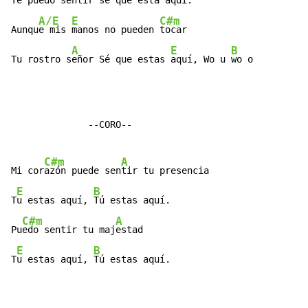
Te puedo sen
tir sé que esta aq
uí.

A/E
E
C#m
Aunqu
e mis 
manos no pueden 
tocar

A
E
B
Tu rostro s
eñor Sé que estas 
aquí, Wo u 
wo o
              --CORO--

C#m
A
Mi cor
azón puede sen
tir tu presencia

E
B
T
u estas aquí, 
Tú estas aquí.

C#m
A
Pu
edo sentir tu maj
estad

E
B
T
u estas aquí, 
Tú estas aquí.