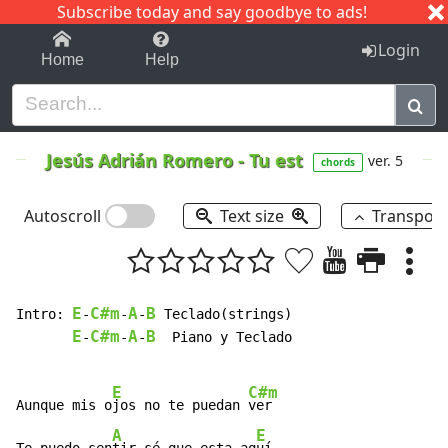
Subscribe today and say goodbye to ads!
1-9
A
B
C
D
E
F
G
H
I
J
K
Login
Home
Help
Jesús Adrián Romero
-
Tu est
ver. 5
chords
Autoscroll
Text size
Transpos
E
C#m
A
B
Intro: 
-
-
-
 Teclado(strings)

E
C#m
A
B
-
-
-
  Piano y Teclado

E
C#m
Aunque mis o
jos no te puedan 
ver

A
E