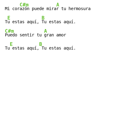
C#m
A
Mi cor
azón puede mira
r tu hermosura

E
B
T
u estas aquí, 
C#m
A
Puedo sentir tu 
gran amor

E
B
Tu
 estas aquí,
 Tu estas aquí.