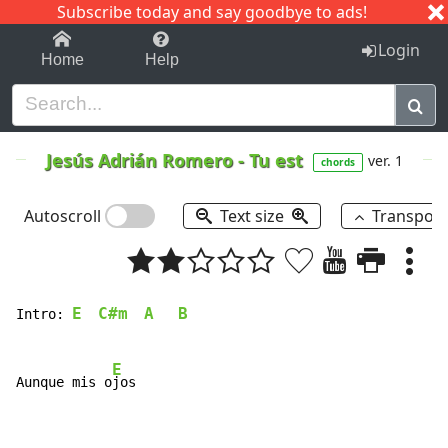
Subscribe today and say goodbye to ads!
1-9
A
B
C
D
E
F
G
H
I
J
K
Login
Home
Help
Jesús Adrián Romero
-
Tu est
ver. 1
chords
Autoscroll
Text size
Transpos
E
C#m
A
B
Intro: 
E
Aunque mis o
jos
