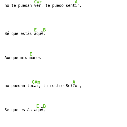
C#m
A
no te puedan 
ver, te puedo sent
ir,
E
B
Sé que estás 
aquÃ
­.

E
Aunque mis 
manos
C#m
A
no puedan to
car, tu rostro Se?
?or,

E
B
Sé que estás a
quÃ
­,