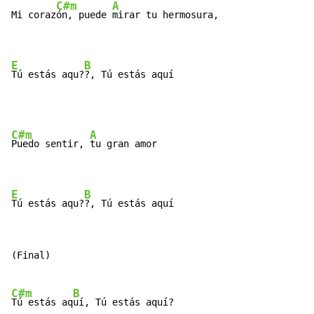
C#m
A
Mi coraz
ón, puede 
mirar tu hermosura,

E
B
Tú estás aqu?
?­, Tú estás aquí
C#m
A
Puedo sentir, 
tu gran amor

E
B
Tú estás aqu?
?­, Tú estás aquí
(Final)

C#m
B
Tú estás aq