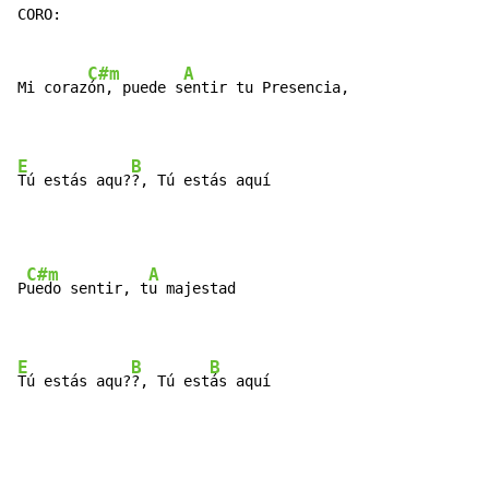
CORO:

C#m
A
Mi coraz
ón, puede s
entir tu Presencia,

E
B
Tú estás aqu?
?­, Tú estás aquí
C#m
A
P
uedo sentir, t
u majestad

E
B
B
Tú estás aqu?
?­, Tú est
ás aquí