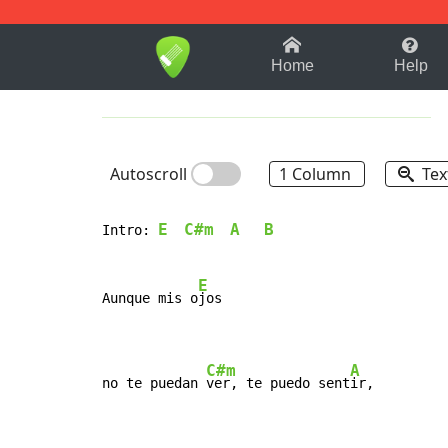
1-9
A
B
C
D
E
F
Home
Help
Autoscroll
1 Column
Tex
E
C#m
A
B
Intro: 
E
Aunque mis o
jos

C#m
A
no te puedan 
ver, te puedo sent
ir,