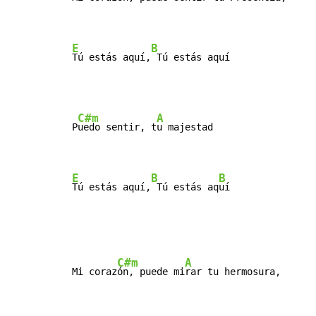
E
B
Tú estás aquí,
 Tú estás aquí
C#m
A
P
uedo sentir, t
u majestad

E
B
B
Tú estás aquí,
 Tú estás aq
uí
C#m
A
Mi coraz
ón, puede mi
rar tu hermosura,
