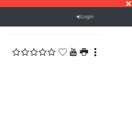
S
T
U
V
W
X
Y
Z
Login