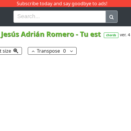
Subscribe today and say goodbye to ads!
G
H
I
J
K
L
M
N
O
P
Q
R
Jesús Adrián Romero
-
Tu est
ver. 4
chords
t size
Transpose
0