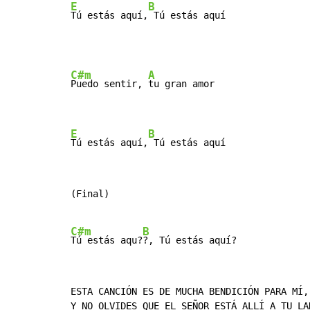
E
B
Tú estás aquí,
 Tú estás aquí
C#m
A
Puedo sentir, 
tu gran amor

E
B
Tú estás aquí,
 Tú estás aquí
(Final)

C#m
B
Tú estás aqu?
ESTA CANCIÓN ES DE MUCHA BENDICIÓN PARA MÍ,

Y NO OLVIDES QUE EL SEÑOR ESTÁ ALLÍ A TU LAD