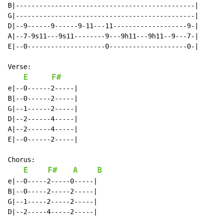
B|----------------------------------------------|

G|----------------------------------------------|

D|--9------9------9-11---11-------------------9-|

A|--7-9s11---9s11--------9---9h11---9h11--9---7-|

E|--0--------------------0--------------------0-|

Verse:

E
F#
e|--0------2-----|

B|--0------2-----|

G|--1------2-----|

D|--2------4-----|

A|--2------4-----|

E|--0------2-----|

Chorus:

E
F#
A
B
e|--0-----2-----0-----|

B|--0-----2-----2-----|

G|--1-----2-----2-----|

D|--2-----4-----2-----|
