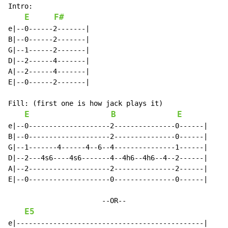
Intro:

E
F#
e|--0------2-------|

B|--0------2-------|

G|--1------2-------|

D|--2------4-------|

A|--2------4-------|

E|--0------2-------|

Fill: (first one is how jack plays it)

E
B
E
e|--0--------------------2---------------0------|

B|--0--------------------2---------------0------|

G|--1-------4------4--6--4---------------1------|

D|--2---4s6----4s6-------4--4h6--4h6--4--2------|

A|--2--------------------2---------------2------|

E|--0--------------------0---------------0------|

                       --OR--

E5
e|----------------------------------------------|
