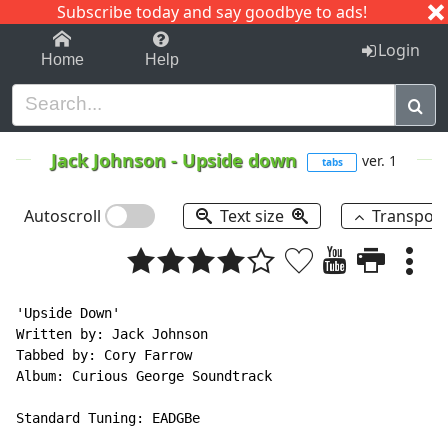
Subscribe today and say goodbye to ads!
1-9
A
B
C
D
E
F
G
H
I
J
K
Login
Home
Help
Jack Johnson
-
Upside down
ver. 1
tabs
Autoscroll
Text size
Transpos
'Upside Down'

Written by: Jack Johnson

Tabbed by: Cory Farrow

Album: Curious George Soundtrack

Standard Tuning: EADGBe
