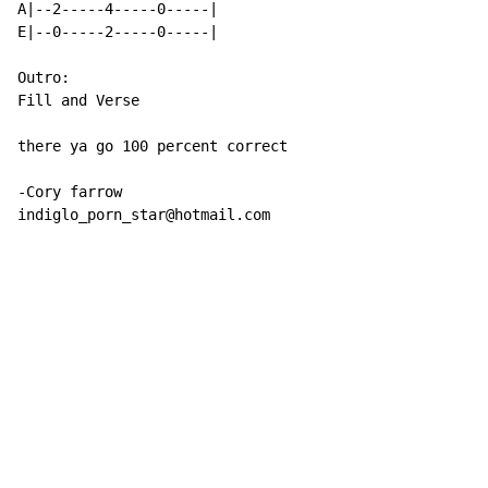
A|--2-----4-----0-----|

E|--0-----2-----0-----|

Outro:

Fill and Verse

there ya go 100 percent correct

-Cory farrow

indiglo_porn_star@hotmail.com