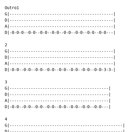
Outro1

G|--------------------------------------------|

D|--------------------------------------------|

A|--------------------------------------------|

D|-0-0-0--0-0--0-0--0-0--0-0--0-0--0-0--0-0---|

2

G|--------------------------------------------|

D|--------------------------------------------|

A|--------------------------------------------|

D|-0-0--0-0--0-0--0-0--0-0--0-0--0-0--0-0-3-3-|

3

G|------------------------------------------|

D|------------------------------------------|

A|------------------------------------------|

D|-0-0--0-0--0-0--0-0--0-0--0-0--0-0--0-0---|

4

G|------------------------------------------------|

D|------------------------------------------------|
