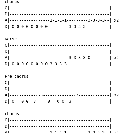
chorus

G|------------------------------------------|

D|------------------------------------------|

A|-----------------1-1-1-1---------3-3-3-3--| x2

D|-0-0-0-0-0-0-0-0---------3-3-3-3----------|

verse

G|------------------------------------------|

D|------------------------------------------|

A|-------------------------3-3-3-3-0--------| x2

D|-0-0-0-0-0-0-0-0-3-3-3-3------------------|

Pre chorus

G|------------------------------------------|

D|------------------------------------------|

A|-------------3--------------3-------------| x2

D|-0---0-0--3-----0---0-0--3----------------|

chorus

G|------------------------------------------|

D|------------------------------------------|

A|-----------------1-1-1-1---------3-3-3-3--| x2
