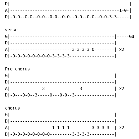
D|------------------------------------------------|

A|--------------------------------------------1-0-|

D|-0-0--0-0--0-0--0-0--0-0--0-0--0-0--0-0-3-3-----|

verse

G|------------------------------------------|-----Guit
D|------------------------------------------|

A|-------------------------3-3-3-3-0--------| x2

D|-0-0-0-0-0-0-0-0-3-3-3-3------------------|

Pre chorus

G|------------------------------------------|

D|------------------------------------------|

A|-------------3--------------3-------------| x2

D|-0---0-0--3-----0---0-0--3----------------|

chorus

G|------------------------------------------|

D|------------------------------------------|

A|-----------------1-1-1-1---------3-3-3-3--| x2

D|-0-0-0-0-0-0-0-0---------3-3-3-3----------|
