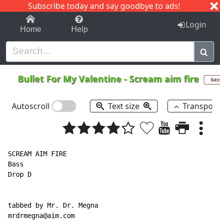
Subscribe today and say goodbye to ads!
1-9
A
B
C
D
E
F
G
H
I
J
K
Login
Home
Help
Bullet For My Valentine
-
Scream aim fire
bas
Autoscroll
Text size
Transpos
SCREAM AIM FIRE

Bass

Drop D

tabbed by Mr. Dr. Megna

mrdrmegna@aim.com
