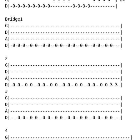
D|-0-0-0-0-0-0-0-0---------3-3-3-3----------|

Bridge1

G|--------------------------------------------|

D|--------------------------------------------|

A|--------------------------------------------|

D|-0-0-0--0-0--0-0--0-0--0-0--0-0--0-0--0-0---|

2

G|--------------------------------------------|

D|--------------------------------------------|

A|--------------------------------------------|

D|-0-0--0-0--0-0--0-0--0-0--0-0--0-0--0-0-3-3-|

3

G|--------------------------------------------|

D|--------------------------------------------|

A|--------------------------------------------|

D|---0-0--0-0--0-0--0-0--0-0--0-0--0-0--0-0---|

4

G|------------------------------------------------|
