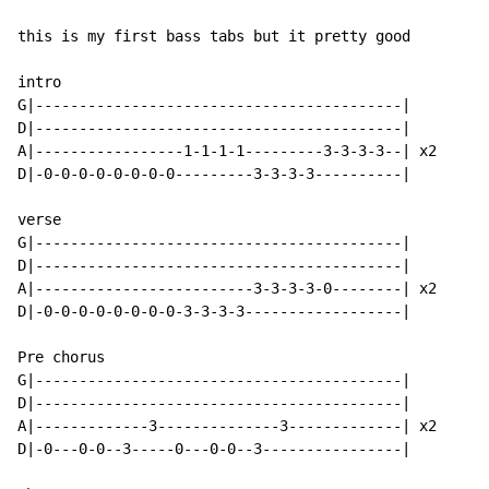
this is my first bass tabs but it pretty good

intro

G|------------------------------------------|

D|------------------------------------------|

A|-----------------1-1-1-1---------3-3-3-3--| x2

D|-0-0-0-0-0-0-0-0---------3-3-3-3----------|

verse

G|------------------------------------------|

D|------------------------------------------|

A|-------------------------3-3-3-3-0--------| x2

D|-0-0-0-0-0-0-0-0-3-3-3-3------------------|

Pre chorus

G|------------------------------------------|

D|------------------------------------------|

A|-------------3--------------3-------------| x2

D|-0---0-0--3-----0---0-0--3----------------|
