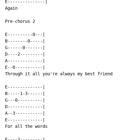
E---------------|

Again

Pre-chorus 2

E----------0---|

B--------0-----|

G------0-------|

D----2---------|

A--------------|

E--0-----------|

Through it all you're always my best friend

E--------------|

B-----1-3------|

G---0----------|

D--------------|

A--3-----------|

E--------------|

For all the words

E----2---------|
