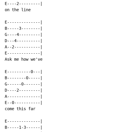
E----2---------|

on the line

E--------------|

B-----3--------|

G----4---------|

D---4----------|

A--2-----------|

E--------------|

Ask me how we've

E----------0---|

B--------0-----|

G------0-------|

D----2---------|

A--------------|

E--0-----------|

come this far

E--------------|

B-----1-3------|
