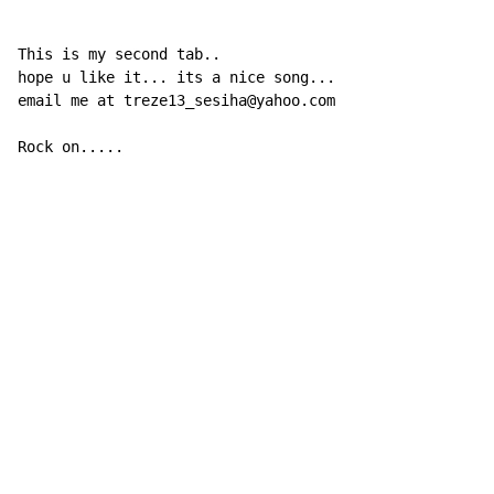
This is my second tab..

hope u like it... its a nice song...

email me at treze13_sesiha@yahoo.com

Rock on.....