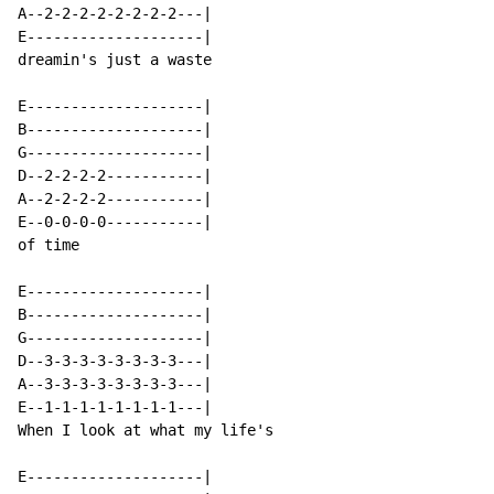
A--2-2-2-2-2-2-2-2---|

E--------------------|

dreamin's just a waste

E--------------------|

B--------------------|

G--------------------|

D--2-2-2-2-----------|

A--2-2-2-2-----------|

E--0-0-0-0-----------|

of time

E--------------------|

B--------------------|

G--------------------|

D--3-3-3-3-3-3-3-3---|

A--3-3-3-3-3-3-3-3---|

E--1-1-1-1-1-1-1-1---|

When I look at what my life's

E--------------------|
