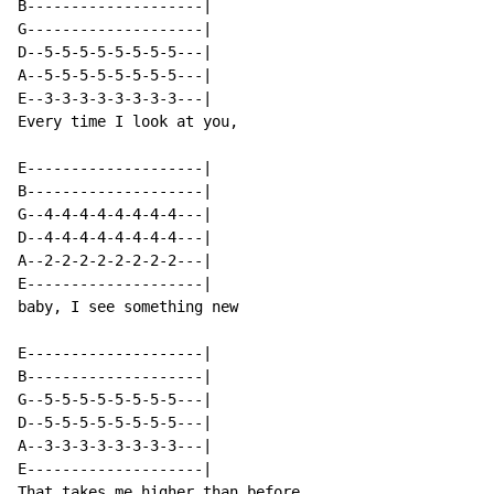
B--------------------|

G--------------------|

D--5-5-5-5-5-5-5-5---|

A--5-5-5-5-5-5-5-5---|

E--3-3-3-3-3-3-3-3---|

Every time I look at you,

E--------------------|

B--------------------|

G--4-4-4-4-4-4-4-4---|

D--4-4-4-4-4-4-4-4---|

A--2-2-2-2-2-2-2-2---|

E--------------------|

baby, I see something new

E--------------------|

B--------------------|

G--5-5-5-5-5-5-5-5---|

D--5-5-5-5-5-5-5-5---|

A--3-3-3-3-3-3-3-3---|

E--------------------|

That takes me higher than before
