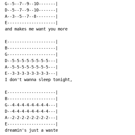
G--5--7--9--10-------|

D--5--7--9--10-------|

A--3--5--7--8--------|

E--------------------|

and makes me want you more

E--------------------|

B--------------------|

G--------------------|

D--5-5-5-5-5-5-5-5---|

A--5-5-5-5-5-5-5-5---|

E--3-3-3-3-3-3-3-3---|

I don't wanna sleep tonight,

E--------------------|

B--------------------|

G--4-4-4-4-4-4-4-4---|

D--4-4-4-4-4-4-4-4---|

A--2-2-2-2-2-2-2-2---|

E--------------------|

dreamin's just a waste
