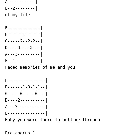
A-----------|

E--2--------|

of my life

E-------------|

B------1------|

G-----2--2-2--|

D----3----3---|

A---3---------|

E--1----------|

Faded memories of me and you

E---------------|

B------1-3-1-1--|

G---- 0-----0---|

D----2----------|

A---3-----------|

E---------------|

Baby you were there to pull me through

Pre-chorus 1
