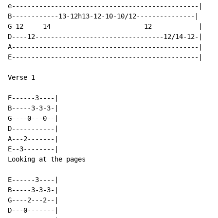
e------------------------------------------------|

B------------13-12h13-12-10-10/12---------------|

G-12-----14------------------------12------------|

D----12---------------------------------12/14-12-|

A------------------------------------------------|

E------------------------------------------------|

Verse 1

E------3----|

B-----3-3-3-|

G----0---0--|

D-----------|

A---2-------|

E--3--------|

Looking at the pages

E------3----|

B-----3-3-3-|

G----2---2--|

D---0-------|
