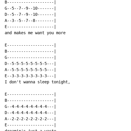
B--------------------|

G--5--7--9--10-------|

D--5--7--9--10-------|

A--3--5--7--8--------|

E--------------------|

and makes me want you more

E--------------------|

B--------------------|

G--------------------|

D--5-5-5-5-5-5-5-5---|

A--5-5-5-5-5-5-5-5---|

E--3-3-3-3-3-3-3-3---|

I don't wanna sleep tonight,

E--------------------|

B--------------------|

G--4-4-4-4-4-4-4-4---|

D--4-4-4-4-4-4-4-4---|

A--2-2-2-2-2-2-2-2---|

E--------------------|
