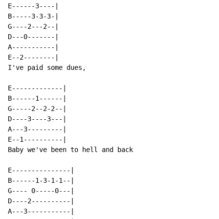
E------3----|

B-----3-3-3-|

G----2---2--|

D---0-------|

A-----------|

E--2--------|

I've paid some dues,

E-------------|

B------1------|

G-----2--2-2--|

D----3----3---|

A---3---------|

E--1----------|

Baby we've been to hell and back

E---------------|

B------1-3-1-1--|

G---- 0-----0---|

D----2----------|

A---3-----------|
