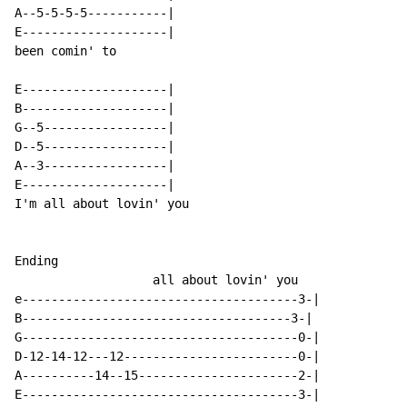
A--5-5-5-5-----------|

E--------------------|

been comin' to

E--------------------|

B--------------------|

G--5-----------------|

D--5-----------------|

A--3-----------------|

E--------------------|

I'm all about lovin' you

Ending

                   all about lovin' you

e--------------------------------------3-|

B-------------------------------------3-|

G--------------------------------------0-|

D-12-14-12---12------------------------0-|

A----------14--15----------------------2-|

E--------------------------------------3-|
