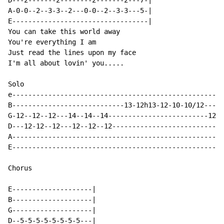
D---2-------2--------2-------2---7-|

A-0-0--2--3-3--2---0-0--2--3-3---5-|

E----------------------------------|

You can take this world away

You're everything I am

Just read the lines upon my face

I'm all about lovin' you.....

Solo

e-----------------------------------------------------
B----------------------------13-12h13-12-10-10/12-----
G-12--12--12---14--14--14-------------------------12--
D---12-12--12---12--12--12----------------------------
A-----------------------------------------------------
E-----------------------------------------------------
Chorus

E--------------------|

B--------------------|

G--------------------|

D--5-5-5-5-5-5-5-5---|
