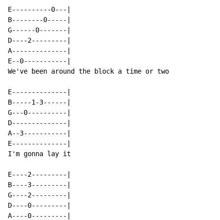
E----------0---|

B--------0-----|

G------0-------|

D----2---------|

A--------------|

E--0-----------|

We've been around the block a time or two

E--------------|

B-----1-3------|

G---0----------|

D--------------|

A--3-----------|

E--------------|

I'm gonna lay it

E----2---------|

B----3---------|

G----2---------|

D----0---------|

A----0---------|
