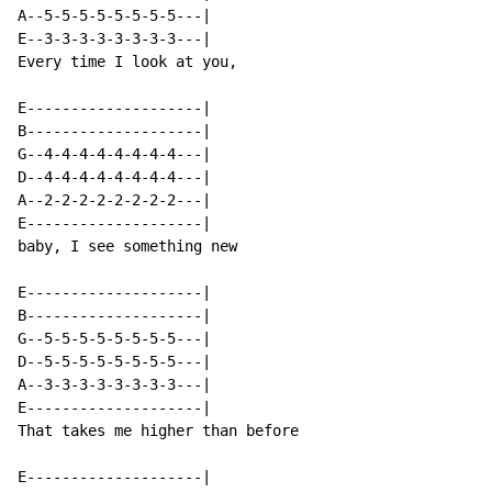
A--5-5-5-5-5-5-5-5---|

E--3-3-3-3-3-3-3-3---|

Every time I look at you,

E--------------------|

B--------------------|

G--4-4-4-4-4-4-4-4---|

D--4-4-4-4-4-4-4-4---|

A--2-2-2-2-2-2-2-2---|

E--------------------|

baby, I see something new

E--------------------|

B--------------------|

G--5-5-5-5-5-5-5-5---|

D--5-5-5-5-5-5-5-5---|

A--3-3-3-3-3-3-3-3---|

E--------------------|

That takes me higher than before

E--------------------|
