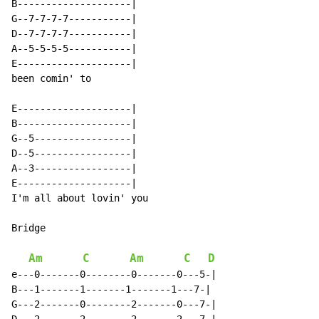
B--------------------|

G--7-7-7-7-----------|

D--7-7-7-7-----------|

A--5-5-5-5-----------|

E--------------------|

been comin' to

E--------------------|

B--------------------|

G--5-----------------|

D--5-----------------|

A--3-----------------|

E--------------------|

I'm all about lovin' you

Bridge

Am
C
Am
C
D
e---0-------0--------0-------0---5-|

B---1-------1-------1-------1---7-|

G---2-------0--------2-------0---7-|
