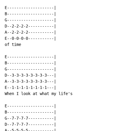
E--------------------|

B--------------------|

G--------------------|

D--2-2-2-2-----------|

A--2-2-2-2-----------|

E--0-0-0-0-----------|

of time

E--------------------|

B--------------------|

G--------------------|

D--3-3-3-3-3-3-3-3---|

A--3-3-3-3-3-3-3-3---|

E--1-1-1-1-1-1-1-1---|

When I look at what my life's

E--------------------|

B--------------------|

G--7-7-7-7-----------|

D--7-7-7-7-----------|

A--5-5-5-5-----------|
