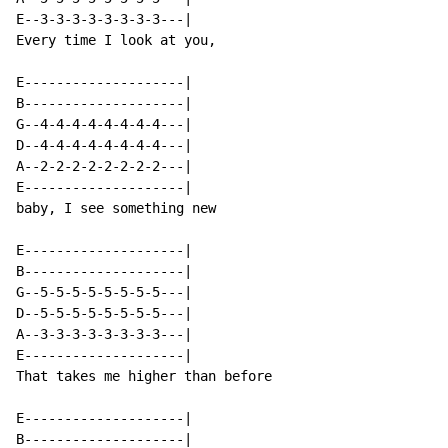
E--3-3-3-3-3-3-3-3---|

Every time I look at you,

E--------------------|

B--------------------|

G--4-4-4-4-4-4-4-4---|

D--4-4-4-4-4-4-4-4---|

A--2-2-2-2-2-2-2-2---|

E--------------------|

baby, I see something new

E--------------------|

B--------------------|

G--5-5-5-5-5-5-5-5---|

D--5-5-5-5-5-5-5-5---|

A--3-3-3-3-3-3-3-3---|

E--------------------|

That takes me higher than before

E--------------------|

B--------------------|
