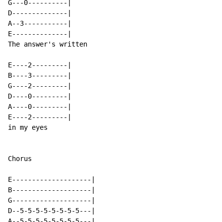
G---0----------|

D--------------|

A--3-----------|

E--------------|

The answer's written

E----2---------|

B----3---------|

G----2---------|

D----0---------|

A----0---------|

E----2---------|

in my eyes

Chorus

E--------------------|

B--------------------|

G--------------------|

D--5-5-5-5-5-5-5-5---|

A--5-5-5-5-5-5-5-5---|
