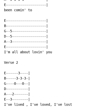
E--------------------|

been comin' to

E--------------------|

B--------------------|

G--5-----------------|

D--5-----------------|

A--3-----------------|

E--------------------|

I'm all about lovin' you

Verse 2

E------3----|

B-----3-3-3-|

G----0---0--|

D-----------|

A---2-------|

E--3--------|

I've lived , I've loved, I've lost
