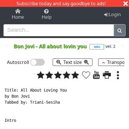
Subscribe today and say goodbye to ads!
1-9
A
B
C
D
E
F
G
H
I
J
K
Login
Home
Help
Bon Jovi
-
All about lovin you
ver. 2
tabs
Autoscroll
Text size
Transpos
Title: All About Loving You

by Bon Jovi

Tabbed by: Triani-Sesiha

Intro
