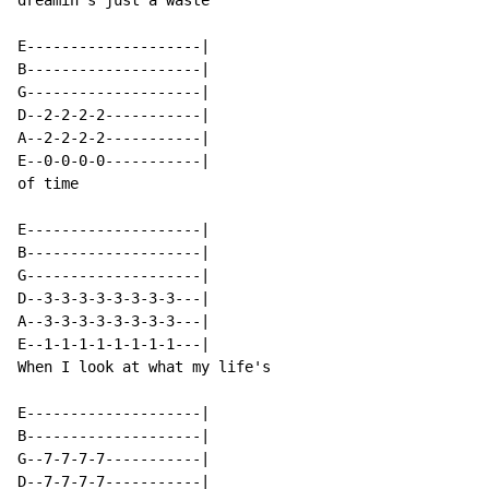
dreamin's just a waste

E--------------------|

B--------------------|

G--------------------|

D--2-2-2-2-----------|

A--2-2-2-2-----------|

E--0-0-0-0-----------|

of time

E--------------------|

B--------------------|

G--------------------|

D--3-3-3-3-3-3-3-3---|

A--3-3-3-3-3-3-3-3---|

E--1-1-1-1-1-1-1-1---|

When I look at what my life's

E--------------------|

B--------------------|

G--7-7-7-7-----------|

D--7-7-7-7-----------|
