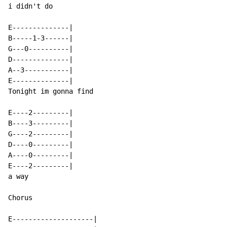
i didn't do

E--------------|

B-----1-3------|

G---0----------|

D--------------|

A--3-----------|

E--------------|

Tonight im gonna find

E----2---------|

B----3---------|

G----2---------|

D----0---------|

A----0---------|

E----2---------|

a way

Chorus

E--------------------|
