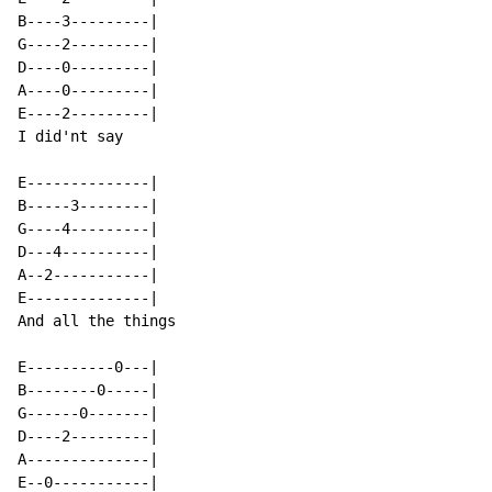
B----3---------|

G----2---------|

D----0---------|

A----0---------|

E----2---------|

I did'nt say

E--------------|

B-----3--------|

G----4---------|

D---4----------|

A--2-----------|

E--------------|

And all the things

E----------0---|

B--------0-----|

G------0-------|

D----2---------|

A--------------|

E--0-----------|
