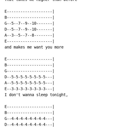
E--------------------|

B--------------------|

G--5--7--9--10-------|

D--5--7--9--10-------|

A--3--5--7--8--------|

E--------------------|

and makes me want you more

E--------------------|

B--------------------|

G--------------------|

D--5-5-5-5-5-5-5-5---|

A--5-5-5-5-5-5-5-5---|

E--3-3-3-3-3-3-3-3---|

I don't wanna sleep tonight,

E--------------------|

B--------------------|

G--4-4-4-4-4-4-4-4---|

D--4-4-4-4-4-4-4-4---|
