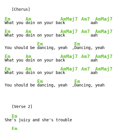
Em
Am
AmMaj7
Am7
AmMaj7
What you 
doin on your ba
ck       
    aa
Em
Am
AmMaj7
Am7
AmMaj7
What you 
doin on your ba
ck       
    aa
h

Em
Em
You should be 
dancing, yeah  ,
Em
Am
AmMaj7
Am7
AmMaj7
What you 
doin on your ba
ck       
    aa
Em
Am
AmMaj7
Am7
AmMaj7
What you 
doin on your ba
ck       
    aa
h

Em
Em
You should be 
dancing, yeah  ,
Dancing, yeah
Em
She
's juicy and she's trouble

Em