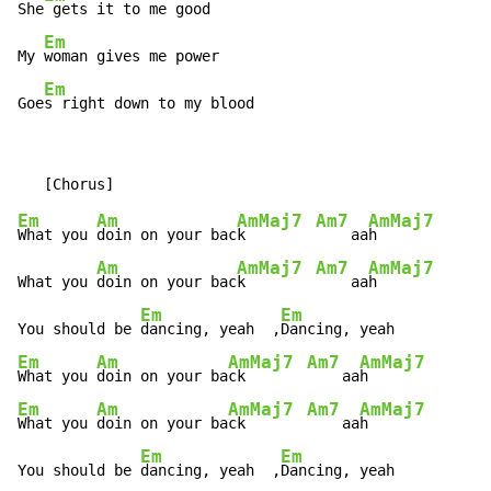
She
 gets it to me good

Em
My 
woman gives me power

Em
Goe
s right down to my blood
Em
Am
AmMaj7
Am7
AmMaj7
What you 
doin on your bac
k        
    aa
h

Am
AmMaj7
Am7
AmMaj7
What you 
doin on your bac
k        
    aa
h

Em
Em
You should be 
dancing, yeah  ,
Em
Am
AmMaj7
Am7
AmMaj7
What you 
doin on your ba
ck       
    aa
Em
Am
AmMaj7
Am7
AmMaj7
What you 
doin on your ba
ck       
    aa
h

Em
Em
You should be 
dancing, yeah  ,
Dancing, yeah