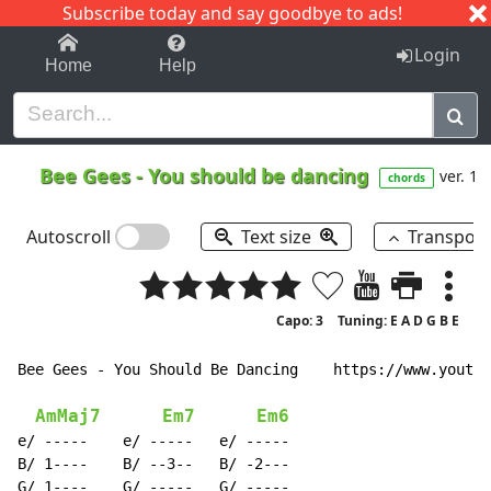
Subscribe today and say goodbye to ads!
1-9
A
B
C
D
E
F
G
H
I
J
K
Login
Home
Help
Bee Gees
-
You should be dancing
ver. 1
chords
Autoscroll
Text size
Transpos
Capo: 3
Tuning: E A D G B E
Bee Gees - You Should Be Dancing    https://www.youtub
AmMaj7
Em7
Em6
e/ -----    e/ -----   e/ -----

B/ 1----    B/ --3--   B/ -2---

G/ 1----    G/ -----   G/ -----
