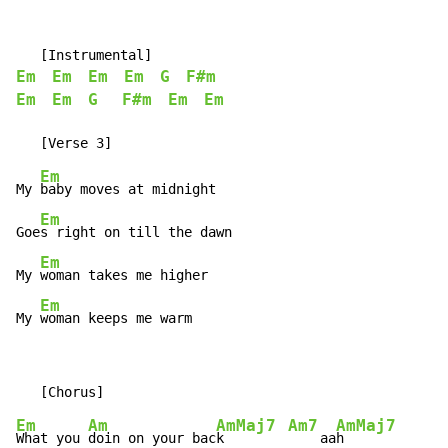
Em
Em
Em
Em
G
F#m
Em
Em
G
F#m
Em
Em
Em
My 
baby moves at midnight

Em
Goe
s right on till the dawn

Em
My 
woman takes me higher

Em
My 
woman keeps me warm
Em
Am
AmMaj7
Am7
AmMaj7
What you 
doin on your bac
k        
    aa
h
