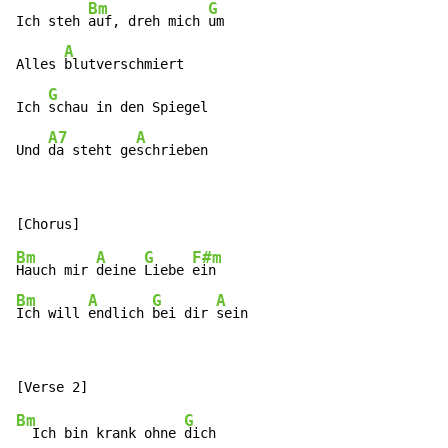
Bm
G
Ich steh 
auf, dreh mich 
um

A
Alles 
blutverschmiert

G
Ich 
schau in den Spiegel

A7
A
Und 
da steht ge
schrieben
Bm
A
G
F#m
Hauch mir 
deine 
Liebe 
Bm
A
G
A
Ich will 
endlich 
bei dir 
sein
Bm
G
  Ich bin krank ohne 
dich
