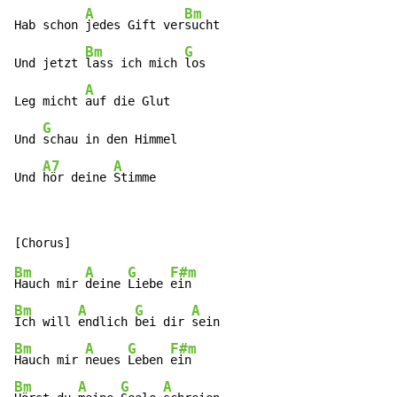
A
Bm
Hab schon 
jedes Gift ver
sucht

Bm
G
Und jetzt 
lass ich mich 
los

A
Leg micht 
auf die Glut

G
Und 
schau in den Himmel

A7
A
Und 
hör deine 
Stimme
Bm
A
G
F#m
Hauch mir 
deine 
Liebe 
Bm
A
G
A
Ich will 
endlich 
bei dir 
Bm
A
G
F#m
Hauch mir 
neues 
Leben 
Bm
A
G
A