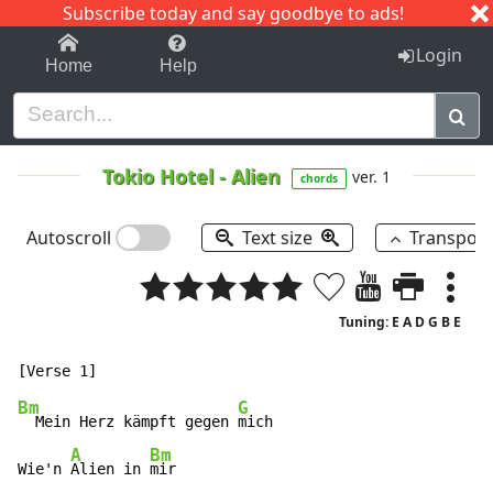
Subscribe today and say goodbye to ads!
1-9
A
B
C
D
E
F
G
H
I
J
K
Login
Home
Help
Tokio Hotel
-
Alien
ver. 1
chords
Autoscroll
Text size
Transpos
Tuning: E A D G B E
Bm
G
  Mein Herz kämpft gegen 
mich

A
Bm
Wie'n 
Alien in 
mir
