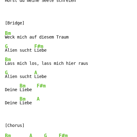
Hörst du 
meine 
Seele 
schreien
Bm
G
F#m
Alien sucht 
Bm
G
A
Alien sucht 
Liebe

Bm
F#m
Deine 
Liebe  
Bm
A
Deine 
Liebe  
Bm
A
G
F#m