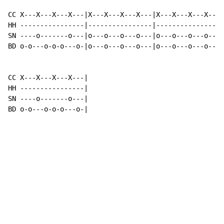
CC X---X---X---X---|X---X---X---X---|X---X---X---X---|
HH ----------------|----------------|----------------|
SN ----o-------o---|o---o---o---o---|o---o---o---o---|
BD o-o---o-o-o---o-|o---o---o---o---|o---o---o---o---|
CC X---X---X---X---|

HH ----------------|

SN ----o-------o---|

BD o-o---o-o-o---o-|