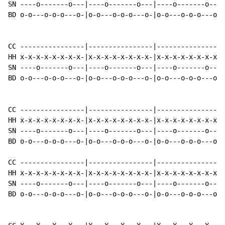
SN ----o-------o---|----o-------o---|----o-------o---|
BD o-o---o-o-o---o-|o-o---o-o-o---o-|o-o---o-o-o---o-|
CC ----------------|----------------|----------------|
HH x-x-x-x-x-x-x-x-|x-x-x-x-x-x-x-x-|x-x-x-x-x-x-x-x-|
SN ----o-------o---|----o-------o---|----o-------o---|
BD o-o---o-o-o---o-|o-o---o-o-o---o-|o-o---o-o-o---o-|
CC ----------------|----------------|----------------|
HH x-x-x-x-x-x-x-x-|x-x-x-x-x-x-x-x-|x-x-x-x-x-x-x-x-|
SN ----o-------o---|----o-------o---|----o-------o---|
BD o-o---o-o-o---o-|o-o---o-o-o---o-|o-o---o-o-o---o-|
CC ----------------|----------------|----------------|
HH x-x-x-x-x-x-x-x-|x-x-x-x-x-x-x-x-|x-x-x-x-x-x-x-x-|
SN ----o-------o---|----o-------o---|----o-------o---|
BD o-o---o-o-o---o-|o-o---o-o-o---o-|o-o---o-o-o---o-|