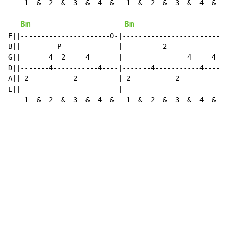
    1  &  2  &  3  &  4  &   1  &  2  &  3  &  4  &   
Bm
Bm
E||----------------------0-|------------------------|-
B||---------P--------------|----------2-------------|-
G||-------4--2-----4-------|----------------4-----4-|-
D||-------4-----------4----|-------4-----------4----|-
A||-2-----------2----------|-2-----------2----------|-
E||------------------------|------------------------|-
    1  &  2  &  3  &  4  &   1  &  2  &  3  &  4  &   