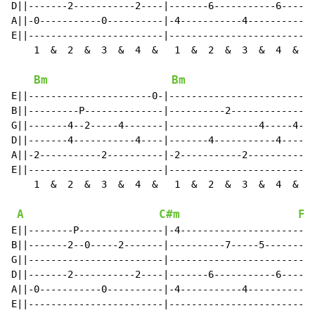
D||-------2-----------2----|-------6-----------6----|-
A||-0-----------0----------|-4-----------4----------|-
E||------------------------|------------------------|-
    1  &  2  &  3  &  4  &   1  &  2  &  3  &  4  &   
Bm
Bm
E||----------------------0-|------------------------|-
B||---------P--------------|----------2-------------|-
G||-------4--2-----4-------|----------------4-----4-|-
D||-------4-----------4----|-------4-----------4----|-
A||-2-----------2----------|-2-----------2----------|-
E||------------------------|------------------------|-
    1  &  2  &  3  &  4  &   1  &  2  &  3  &  4  &   
A
C#m
F#
E||--------P---------------|-4----------------------|-
B||-------2--0-----2-------|----------7-----5-------|-
G||------------------------|------------------------|-
D||-------2-----------2----|-------6-----------6----|-
A||-0-----------0----------|-4-----------4----------|-
E||------------------------|------------------------|-