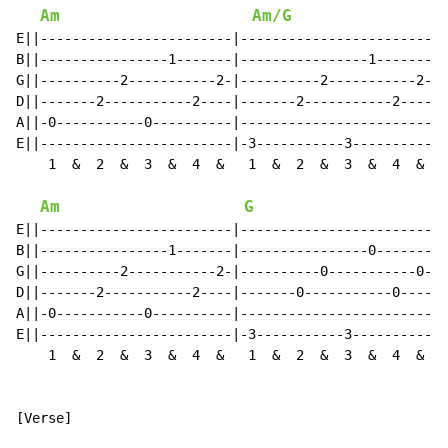
Am
Am/G
E||------------------------|------------------------|-
B||----------------1-------|----------------1-------|-
G||----------2-----------2-|----------2-----------2-|-
D||-------2-----------2----|-------2-----------2----|-
A||-0-----------0----------|------------------------|-
E||------------------------|-3-----------3----------|-
    1  &  2  &  3  &  4  &   1  &  2  &  3  &  4  &   
Am
G
E||------------------------|------------------------|-
B||----------------1-------|----------------0-------|-
G||----------2-----------2-|----------0-----------0-|-
D||-------2-----------2----|-------0-----------0----|-
A||-0-----------0----------|------------------------|-
E||------------------------|-3-----------3----------|-
    1  &  2  &  3  &  4  &   1  &  2  &  3  &  4  &   
[Verse]
