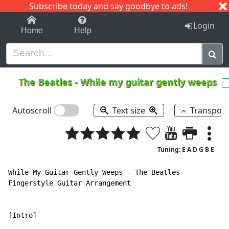
Subscribe today and say goodbye to ads!
1-9
A
B
C
D
E
F
G
H
I
J
K
Login
Home
Help
The Beatles
-
While my guitar gently weeps
Autoscroll
Text size
Transpos
Tuning: E A D G B E
While My Guitar Gently Weeps - The Beatles

Fingerstyle Guitar Arrangement

[Intro]
