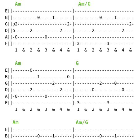
Am
Am/G
E||------------------------|------------------------|-
B||----------0-----1-------|----------0-----1-------|-
G||o2--------------------2-|----------------------2-|-
D||o------2-----------2----|-------2-----------2----|-
A||-0-----------0----------|------------------------|-
E||------------------------|-3-----------3----------|-
    1  &  2  &  3  &  4  &   1  &  2  &  3  &  4  &   
Am
G
E||-------0----------------|------------------------|-
B||----------1-----------0-|------------------------|-
G||----------------2-------|----------2-----0-------|-
D||-------2-----------2----|-------0-----------0----|-
A||-0-----------0----------|------------------------|-
E||------------------------|-3-----------3----------|-
    1  &  2  &  3  &  4  &   1  &  2  &  3  &  4  &   
Am
Am/G
E||------------------------|------------------------|-
B||----------0-----1-------|----------0-----1-------|-