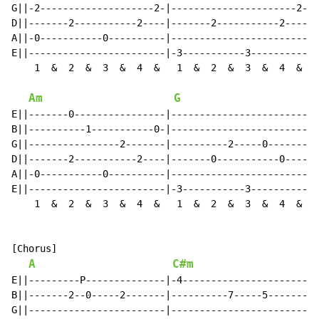
G||-2--------------------2-|----------------------2-|-
D||-------2-----------2----|-------2-----------2----|-
A||-0-----------0----------|------------------------|-
E||------------------------|-3-----------3----------|-
    1  &  2  &  3  &  4  &   1  &  2  &  3  &  4  &   
Am
G
E||-------0----------------|------------------------|-
B||----------1-----------0-|------------------------|-
G||----------------2-------|----------2-----0-------|-
D||-------2-----------2----|-------0-----------0----|-
A||-0-----------0----------|------------------------|-
E||------------------------|-3-----------3----------|-
    1  &  2  &  3  &  4  &   1  &  2  &  3  &  4  &   
[Chorus]

A
C#m
E||---------P--------------|-4----------------------|-
B||-------2--0-----2-------|----------7-----5-------|-
G||------------------------|------------------------|-