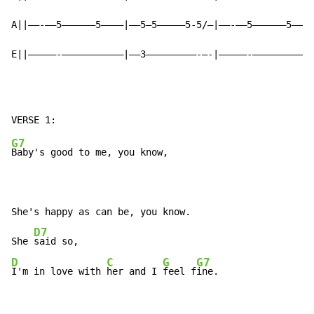
A||——-——5——————5————|——5—5—————5-5/—|——-——5——————5————
E||—————-———————————|——3—————————-—-|—————-———————————
G7
Baby's good to me, you know,

She's happy as can be, you know.

D7
She 
D
C
G
G7
I'm in love with 
her and I 
feel f
ine.