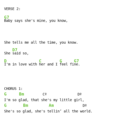
G7
Baby says she's mine, you know,

She tells me all the time, you know.

D7
She 
D
C
G
G7
I'm in love with 
her and I 
feel fi
ne.
G
Bm
         Cº               Dº

G
Bm
Am
              Dº

She's so glad, she's tellin’ all the world.
