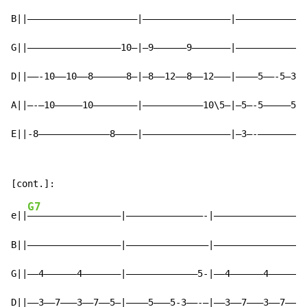
B||————————————————————|————————————————|—————————————
G||—————————————————10—|—9——————9———————|—————————————
D||——-10——10——8——————8—|—8——12——8——12———|————5——-5—3——
A||—-—10—————10————————|———————————10\5—|—5—-5—————5——
E||-8—————————————8————|————————————————|—3—-————————3
G7
e||
—————————————————|——————————————-|—————————————————
B||—————————————————|———————————————|—————————————————
G||——4——————4———————|—————————————5-|——4——————4———————
D||——3——7———3——7——5—|————5———5-3——-—|——3——7———3——7——5—