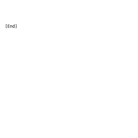
[End]