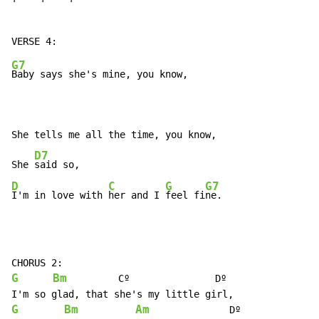
G7
Baby says she's mine, you know,

She tells me all the time, you know,

D7
She 
D
C
G
G7
I'm in love with 
her and I 
feel fi
ne.
G
Bm
         Cº               Dº

G
Bm
Am
              Dº
