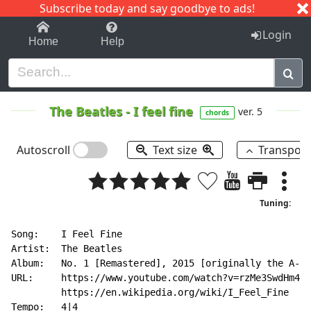
Subscribe today and say goodbye to ads!
1-9
A
B
C
D
E
F
G
H
I
J
K
Login
Home
Help
The Beatles
-
I feel fine
ver. 5
chords
Autoscroll
Text size
Transpos
Tuning:
Song:    I Feel Fine

Artist:  The Beatles

Album:   No. 1 [Remastered], 2015 [originally the A-si
URL:     https://www.youtube.com/watch?v=rzMe3SwdHm4;

         https://en.wikipedia.org/wiki/I_Feel_Fine

Tempo:   4|4
