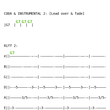
G7
G7
G7
|G7  |
  |
  |
  |

Riff 2:

G7
e||
——————————-—-—|-——————-————|———————-——-—|-——————-——
B||——————-————-——|-——————-————|———————-——-—|-——————-——
G||-——————-————-—|-——————-————|———————-——-—|-——————-——
D||—-—5—————-—3—-|——5—————3——-|——5—————3——-|——5—————3—
A||——————3/5——-——|————3/5———-—|————3/5———-—|————3/5———
E||—3-—————————-—|—3-—————————|—3-—————————|—3-———————