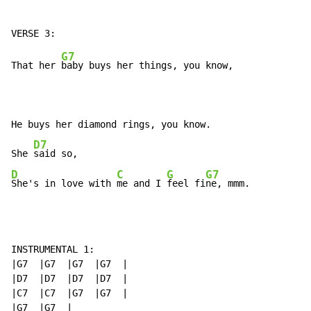
G7
That her 
baby buys her things, you know,

He buys her diamond rings, you know.

D7
She 
D
C
G
G7
She's in love with 
me and I 
feel fi
ne, mmm.
INSTRUMENTAL 1:

|G7  |G7  |G7  |G7  |

|D7  |D7  |D7  |D7  |

|C7  |C7  |G7  |G7  |

|G7  |G7  |
