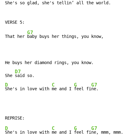
She's so glad, she's tellin’ all the world.

G7
That her 
baby buys her things, you know,

He buys her diamond rings, you know.

D7
She 
D
C
G
G7
She's in love with 
me and I 
feel fi
ne.
D
C
G
G7
She's in love with 
me and I 
feel fi