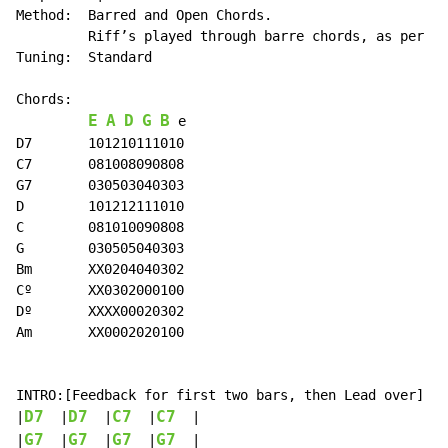
Method:  Barred and Open Chords.

         Riff’s played through barre chords, as per th
Tuning:  Standard

Chords:

E
A
D
G
B
 e

D7       101210111010

C7       081008090808

G7       030503040303

D        101212111010

C        081010090808

G        030505040303

Bm       XX0204040302

Cº       XX0302000100

Dº       XXXX00020302

Am       XX0002020100

INTRO:[Feedback for first two bars, then Lead over]

D7
D7
C7
C7
|
  |
  |
  |
  |

G7
G7
G7
G7
|
  |
  |
  |
  |
