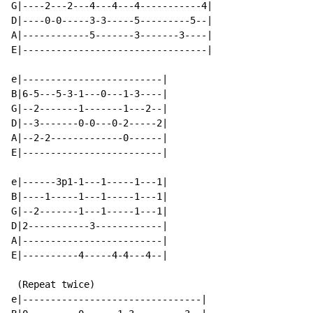
G|----2---2---4---4---4-----------4|

D|----0-0-----3-3-----5---------5--|

A|------------5-------3-------3----|

E|---------------------------------|

e|-------------------------|

B|6-5---5-3-1---0---1-3----|

G|--2-------1-------1---2--|

D|--3-------0-0---0-2-----2|

A|--2-2-------------0------|

E|-------------------------|

e|------3p1-1---1-----1---1|

B|----1-----1---1-----1---1|

G|--2-------1---1-----1---1|

D|2-----------3------------|

A|-------------------------|

E|----------4-----4-4---4--|

 (Repeat twice)

e|--------------------------------|
