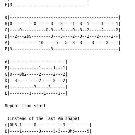
E|3-------------------------------|

e|---------------------------------------------|

B|0---------0------3---3----1--3--1-----1-----1|

G|----0----------0-3---3----0--3--2-----2-----2|

D|--2---2s9--------3---3----2--3--2---2-----2--|

A|------------10-----5---5--3--3----3-----3----|

E|3----------------3---------------------------|

e|-----------------------|

B|------------1-----1---1|

G|0---0h2-----2-----2---2|

D|--3---------2-----2---2|

A|----------3-----3------|

E|--------1-----1-----1--|

Repeat from start

 (Instead of the last Am shape)

e|0h3-1-----0-----------3----------|

B|----1-------3-----3-3---3h5-----5|
