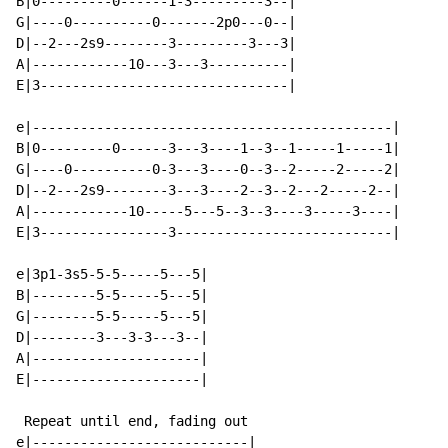
B|0---------0------1-3---------3--|

G|----0----------0-------2p0---0--|

D|--2---2s9--------3---------3---3|

A|------------10---3---3----------|

E|3-------------------------------|

e|---------------------------------------------|

B|0---------0------3---3----1--3--1-----1-----1|

G|----0----------0-3---3----0--3--2-----2-----2|

D|--2---2s9--------3---3----2--3--2---2-----2--|

A|------------10-----5---5--3--3----3-----3----|

E|3----------------3---------------------------|

e|3p1-3s5-5-5-----5---5|

B|--------5-5-----5---5|

G|--------5-5-----5---5|

D|--------3---3-3---3--|

A|---------------------|

E|---------------------|

 Repeat until end, fading out

e|---------------------------|
