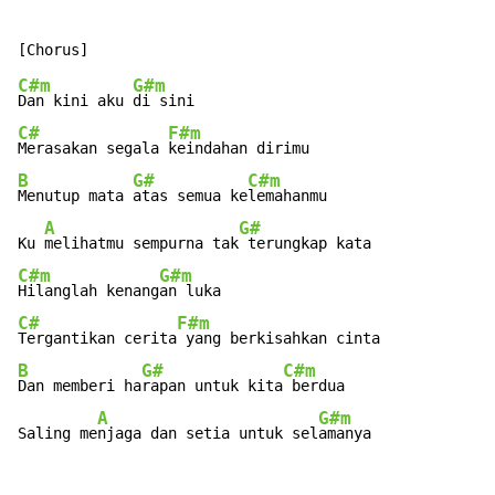
C#m
G#m
Dan kini aku 
C#
F#m
Merasakan segala 
B
G#
C#m
Menutup mata 
atas semua ke
lemahanmu

A
G#
Ku 
melihatmu sempurna tak
C#m
G#m
Hilanglah kenang
C#
F#m
Tergantikan cerita
B
G#
C#m
Dan memberi ha
rapan untuk kita
 berdua

A
G#m
Saling me
njaga dan setia untuk sel
amanya