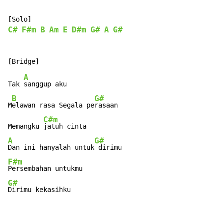
C#
F#m
B
Am
E
D#m
G#
A
G#
A
Tak 
sanggup aku

B
G#
M
elawan rasa Segala pe
rasaan

C#m
Memangku 
A
G#
Dan ini hanyalah untuk
F#m
G#
Dirimu kekasihku