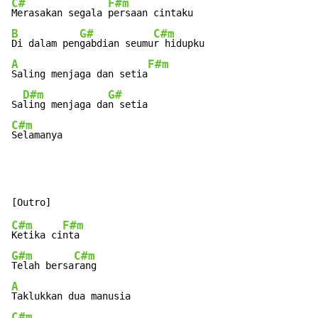
C#
F#m
Merasakan segala 
B
G#
C#m
Di dalam pen
gabdian seumu
A
F#m
Saling menjaga dan setia
D#m
G#
Sa
ling menjaga da
C#m
Selamanya
C#m
F#m
Ketika ci
G#m
C#m
Telah bersa
A
C#m