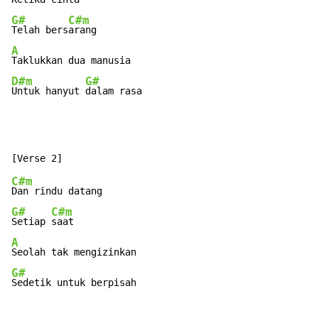
G#
C#m
Telah bers
A
D#m
G#
Untuk hanyut 
dalam rasa
C#m
G#
C#m
Setiap 
A
G#
Sedetik untuk berpisah