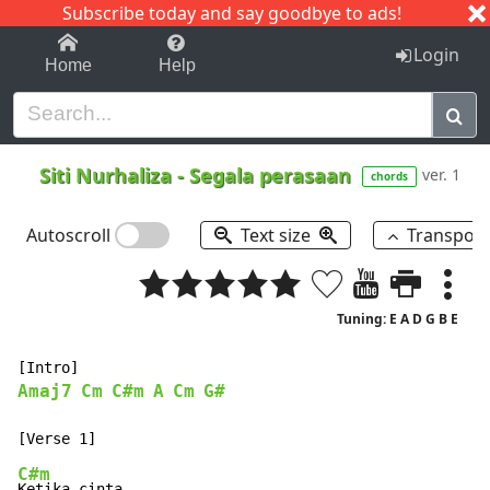
Subscribe today and say goodbye to ads!
1-9
A
B
C
D
E
F
G
H
I
J
K
Login
Home
Help
Siti Nurhaliza
-
Segala perasaan
ver. 1
chords
Autoscroll
Text size
Transpos
Tuning: E A D G B E
Amaj7
Cm
C#m
A
Cm
G#
C#m