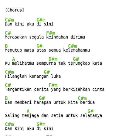
C#m
G#m
Dan kini aku 
C#
F#m
Merasakan segala 
B
G#
C#m
Menutup mata 
atas semua ke
lemahanmu

A
D#m
G#
Ku 
melihatmu sempu
rna tak te
C#m
G#
Hilanglah kenang
C#
F#m
Tergantikan cerita
B
G#
C#m
Dan memberi ha
rapan untuk kita
 berdua

A
G#
Saling me
njaga dan setia untuk sel
C#m
G#m
Dan kini aku 