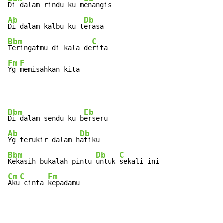
Di dalam rindu ku m
Ab
Db
Di dalam kalbu ku t
Bbm
C
Teringatmu di kala de
Fm
F
Yg 
memisahkan kita
Bbm
Eb
Di dalam sendu ku b
Ab
Db
Yg terukir dalam h
Bbm
Db
C
Kekasih bukalah pintu 
untuk 
Cm
C
Fm
Aku
 cinta 
kepadamu