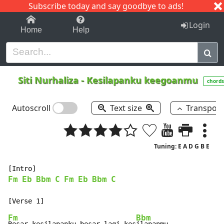
Subscribe today and say goodbye to ads!
1-9
A
B
C
D
E
F
G
H
I
J
K
Login
Home
Help
Siti Nurhaliza
-
Kesilapanku keegoanmu
chords
Autoscroll
Text size
Transpos
Tuning: E A D G B E
Fm
Eb
Bbm
C
Fm
Eb
Bbm
C
Fm
Bbm