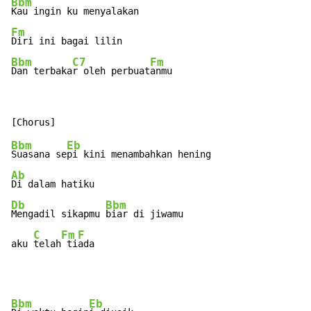
Bbm
Fm
Bbm
C7
Fm
Dan terbaka
r oleh perbuat
anmu
Bbm
Eb
Suasana se
Ab
Db
Bbm
Mengadil sikapmu 
biar di jiwamu

C
Fm
F
aku 
telah
 ti
ada
Bbm
Eb