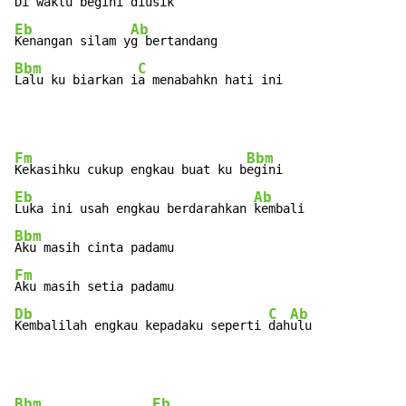
Di waktu begin
Eb
Ab
Kenangan silam y
Bbm
C
Lalu ku biarkan i
a menabahkn hati ini
Fm
Bbm
Kekasihku cukup engkau buat ku b
Eb
Ab
Luka ini usah engkau berdarahkan 
Bbm
Fm
Db
C
Ab
Kembalilah engkau kepadaku seperti 
dah
ulu
Bbm
Eb