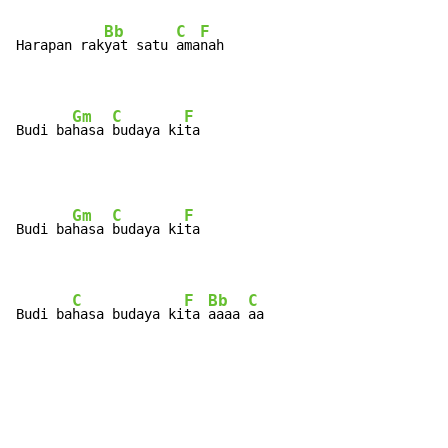
Bb
C
F
Harapan rak
yat satu 
ama
nah

Gm
C
F
Budi ba
hasa 
budaya ki
ta
Gm
C
F
Budi ba
hasa 
budaya ki
ta

C
F
Bb
C
Budi ba
hasa budaya ki
ta 
aaaa 
aa