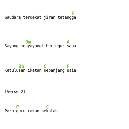
F
Saudara terdekat jiran tetang
ga
Dm
A
Sayang me
nyayangi bertegur 
sapa

Bb
C
F
Ketulu
san ikatan 
sepanjang 
usia
[Verse 2]

F
C
Para 
guru rakan se
kolah
