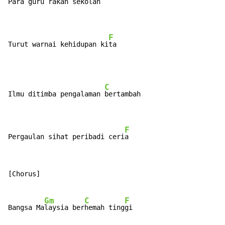
Para 
guru rakan se
kolah

F
Turut warnai kehidupan ki
ta
C
Ilmu ditimba pengalaman 
bertambah

F
Pergaulan sihat peribadi ceri
a
[Chorus]

Gm
C
F
Bangsa Ma
laysia ber
hemah ting
gi
