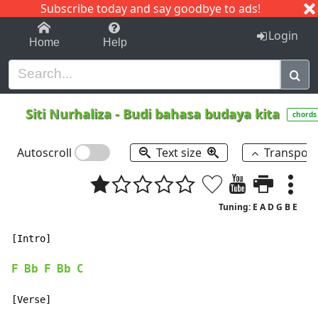
Subscribe today and say goodbye to ads!
1-9
A
B
C
D
E
F
G
H
I
J
K
Login
Home
Help
Siti Nurhaliza
-
Budi bahasa budaya kita
chords
Autoscroll
Text size
Transpos
Tuning: E A D G B E
[Intro]

F
Bb
F
Bb
C
[Verse]
