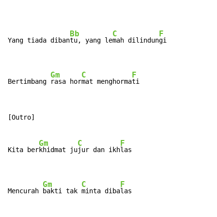
Bb
C
F
Yang tiada diban
tu, yang le
mah dilindun
gi

Gm
C
F
Bertimbang 
rasa hor
mat menghorma
ti
[Outro]

Gm
C
F
Kita ber
khidmat ju
jur dan ikh
las

Gm
C
F
Mencurah 
bakti tak 
minta diba
las