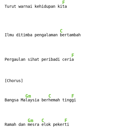
F
Turut warnai kehidupan ki
ta
C
Ilmu ditimba pengalaman 
bertambah

F
Pergaulan sihat peribadi ceri
a
[Chorus]

Gm
C
F
Bangsa Ma
laysia ber
hemah ting
gi

Gm
C
F
Ramah dan 
mesra 
elok peker
ti