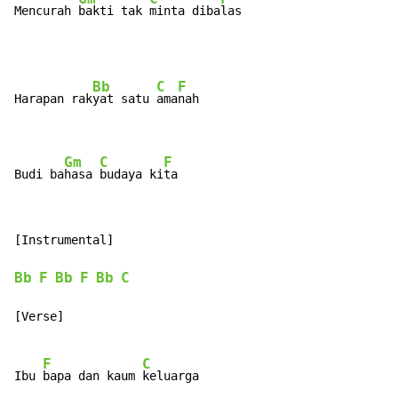
Mencurah 
bakti tak 
minta diba
las
Bb
C
F
Harapan rak
yat satu 
ama
nah

Gm
C
F
Budi ba
hasa 
budaya ki
ta
[Instrumental]

Bb
F
Bb
F
Bb
C
[Verse]

F
C
Ibu 
bapa dan kaum 
keluarga
