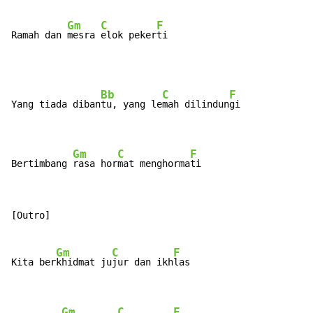
Gm
C
F
Ramah dan 
mesra 
elok peker
ti
Bb
C
F
Yang tiada diban
tu, yang le
mah dilindun
gi

Gm
C
F
Bertimbang 
rasa hor
mat menghorma
ti
[Outro]

Gm
C
F
Kita ber
khidmat ju
jur dan ikh
las

Gm
C
F