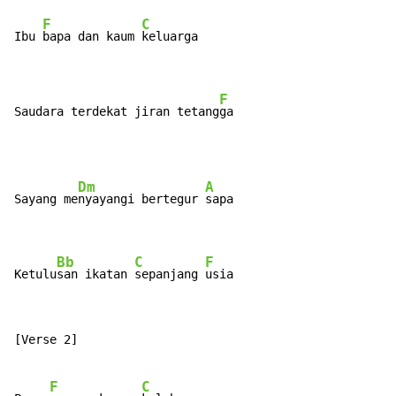
F
C
Ibu 
bapa dan kaum 
keluarga

F
Saudara terdekat jiran tetang
ga
Dm
A
Sayang me
nyayangi bertegur 
sapa

Bb
C
F
Ketulu
san ikatan 
sepanjang 
usia
[Verse 2]

F
C