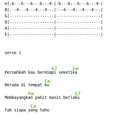
e|-6---6---6---6---4-|-6---6---6---6---4-|

B|---4---4---4---4---|---4---4---4---4---|

G|-------------------|-------------------|

D|-------------------|-------------------|

A|-------------------|-------------------|

E|-------------------|-------------------|

verse 1

G7
Cm
Pernahkah kau bermim
pi seketi
ka

Cm
Berada di tempat 
ku

Fm
G7
Membayangk
an pahit manis berla
ku

Cm
Tak siapa y
ang tahu