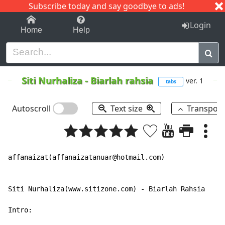
Subscribe today and say goodbye to ads!
1-9
A
B
C
D
E
F
G
H
I
J
K
Login
Home
Help
Siti Nurhaliza
-
Biarlah rahsia
ver. 1
tabs
Autoscroll
Text size
Transpos
affanaizat(affanaizatanuar@hotmail.com)

Siti Nurhaliza(www.sitizone.com) - Biarlah Rahsia

Intro:
