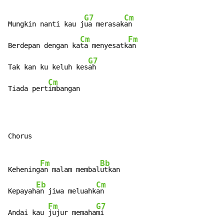
G7
Cm
Mungkin nanti kau j
ua merasak
an

Cm
Fm
Berdepan dengan ka
ta menyesatk
an

G7
Tak kan ku keluh kes
ah

Cm
Tiada pert
imbangan
Chorus

Fm
Bb
Kehening
an malam membal
utkan

Eb
Cm
Kepayah
an jiwa meluahk
an

Fm
G7
Andai kau 
jujur memaha
mi
