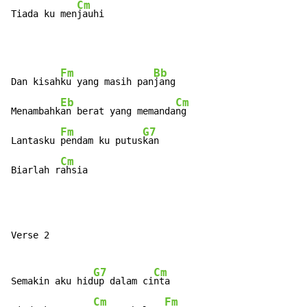
Cm
Tiada ku men
jauhi
Fm
Bb
Dan kisah
ku yang masih pan
jang

Eb
Cm
Menambahk
an berat yang memanda
ng

Fm
G7
Lantasku 
pendam ku putus
kan

Cm
Biarlah r
ahsia
Verse 2

G7
Cm
Semakin aku hid
up dalam ci
nta

Cm
Fm