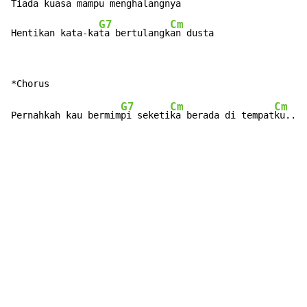
Tiada kuasa mam
pu menghalang
nya

G7
Cm
Hentikan kata-ka
ta bertulangk
an dusta
G7
Cm
Cm
Pernahkah kau bermim
pi seketi
ka berada di tempat
ku...