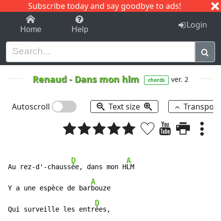
Subscribe today and say goodbye to ads!
1-9
A
B
C
D
E
F
G
H
I
J
K
Login
Home
Help
Renaud
-
Dans mon hlm
ver. 2
chords
Autoscroll
Text size
Transpos
D
A
Au rez-d'-chauss
ée, dans mon H
LM

A
Y a une espèce de bar
bouze

D
Qui surveille les entr
ées,
