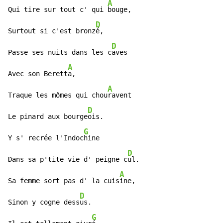
A
Qui tire sur tout c' qui 
bouge,

D
Surtout si c'est bronz
é,

D
Passe ses nuits dans les c
aves

A
Avec son Berett
a,

A
Traque les mômes qui chou
ravent

D
Le pinard aux bourge
ois.

G
Y s' recrée l'Indoc
hine

D
Dans sa p'tite vie d' peigne c
ul.

A
Sa femme sort pas d' la cuis
ine,

D
Sinon y cogne dess
us.

G