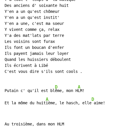
Des anciens d' soixante huit

Y'en a un qu'est chômeur

Y'en a un qu'est instit'

Y'en a une, c'est ma soeur

Y vivent comme ça, relax

Y'a des mat'lats par terre

Les voisins sont furax

Ils font un boucan d'enfer

Ils payent jamais leur loyer

Quand les huissiers déboulent

Ils écrivent à Libé

C'est vous dire s'ils sont cools .

D
A
Putain c' qu'il est bl
ême, mon H
LM!

A
D
Et la môme du huit
ième, le hasch, elle
 aime!
Au troisième, dans mon HLM
