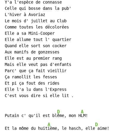
Y'a l'espèce de connasse

Celle qui bosse dans la pub'

L'hiver à Avoriaz

Le mois d' juillet au Club

Comme toutes les décolorées

Elle a sa Mini-Cooper

Elle allume tout l' quartier

Quand elle sort son cocker

Aux manifs de gonzesses

Elle est au premier rang

Mais elle veut pas d'enfants

Parc' que ça fait vieillir

Ça ramollit les fesses

Et pi ça fout des rides

Elle l'a lu dans l'Express

C'est vous dire si elle lit .

D
A
Putain c' qu'il est bl
ême, mon H
LM!

A
D
Et la môme du huit
ième, le hasch, elle
 aime!