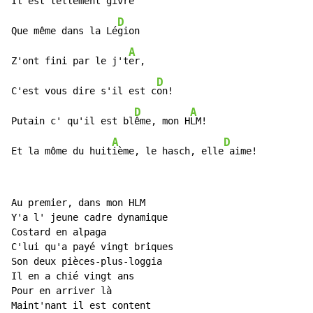
Il est tellement givr
é

D
Que même dans la Lé
gion

A
Z'ont fini par le j't
er,

D
C'est vous dire s'il est c
on!

D
A
Putain c' qu'il est bl
ême, mon H
LM!

A
D
Et la môme du huit
ième, le hasch, elle
 aime!
Au premier, dans mon HLM

Y'a l' jeune cadre dynamique

Costard en alpaga

C'lui qu'a payé vingt briques

Son deux pièces-plus-loggia

Il en a chié vingt ans

Pour en arriver là

Maint'nant il est content
