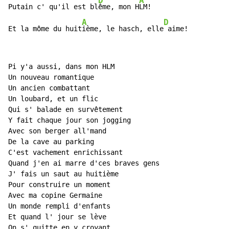
D
A
Putain c' qu'il est bl
ême, mon H
LM!

A
D
Et la môme du huit
ième, le hasch, elle
 aime!
Pi y'a aussi, dans mon HLM

Un nouveau romantique

Un ancien combattant

Un loubard, et un flic

Qui s' balade en survêtement

Y fait chaque jour son jogging

Avec son berger all'mand

De la cave au parking

C'est vachement enrichissant

Quand j'en ai marre d'ces braves gens

J' fais un saut au huitième

Pour construire un moment

Avec ma copine Germaine

Un monde rempli d'enfants

Et quand l' jour se lève

On s' quitte en y croyant
