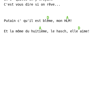
C'est vous dire si on rêve...

D
A
Putain c' qu'il est bl
ême, mon H
LM!

A
D
Et la môme du huit
ième, le hasch, elle
 aime!