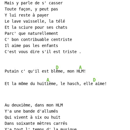
Mais y parle de s' casser

Toute façon, y peut pas

Y lui reste à payer

Le lave vaisselle, la télé

Et la sciure pour ses chats

Parc' que naturellement

C' bon contribuable centriste

Il aime pas les enfants

C'est vous dire s'il est triste .

D
A
Putain c' qu'il est bl
ême, mon H
LM!

A
D
Et la môme du huit
ième, le hasch, elle
 aime!
Au deuxième, dans mon HLM

Y'a une bande d'allumés

Qui vivent à six ou huit

Dans soixante mètres carrés

Y'a tout l' temps d' la musique
