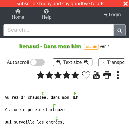
Subscribe today and say goodbye to ads!
1-9
A
B
C
D
E
F
G
H
I
J
K
Login
Home
Help
Renaud
-
Dans mon hlm
ver. 1
ukulele
Autoscroll
Text size
Transpos
C
F
Au rez-d'-chauss
ée, dans mon H
LM

F
Y a une espèce de bar
bouze

C
Qui surveille les entr
ées,
