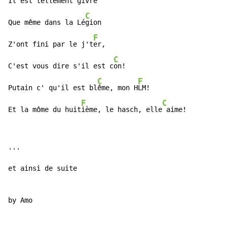
Il est tellement givr
é

C
Que même dans la Lé
gion

F
Z'ont fini par le j't
er,

C
C'est vous dire s'il est c
on!

C
F
Putain c' qu'il est bl
ême, mon H
LM!

F
C
Et la môme du huit
ième, le hasch, elle
 aime!
...

et ainsi de suite

by Amo