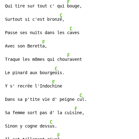
F
Qui tire sur tout c' qui 
bouge,

C
Surtout si c'est bronz
é,

C
Passe ses nuits dans les c
aves

F
Avec son Berett
a,

F
Traque les mômes qui chou
ravent

C
Le pinard aux bourge
ois.

F
Y s' recrée l'Indoc
hine

C
Dans sa p'tite vie d' peigne c
ul.

F
Sa femme sort pas d' la cuis
ine,

C
Sinon y cogne dess
us.

F