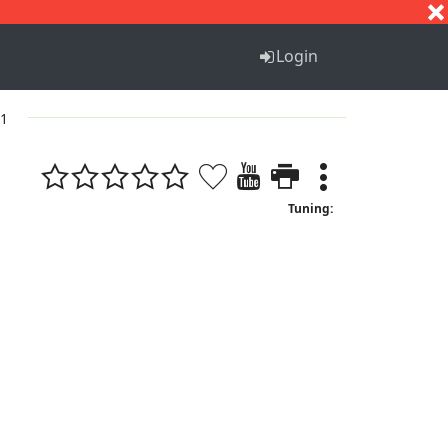
S
T
U
V
W
X
Y
Z
Login
 1
Tuning: