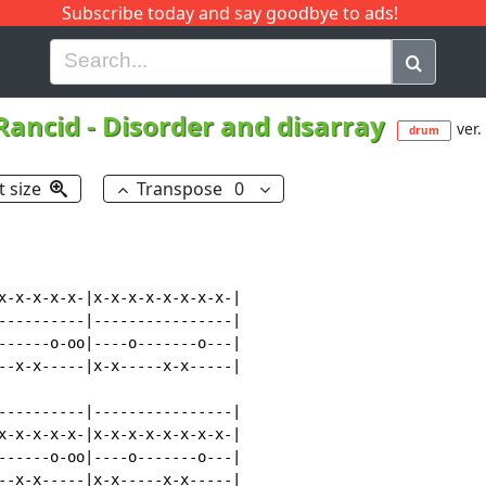
Subscribe today and say goodbye to ads!
G
H
I
J
K
L
M
N
O
P
Q
R
Rancid
-
Disorder and disarray
ver.
drum
t size
Transpose
0