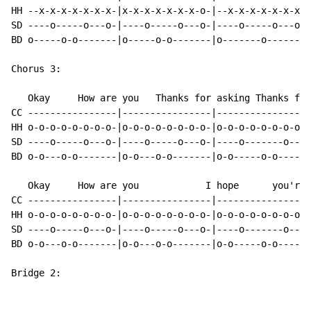
HH --x-x-x-x-x-x-x-|x-x-x-x-x-x-x-o-|--x-x-x-x-x-x-x-|
SD ----o-----o---o-|----o-----o---o-|----o-----o---o-|
BD o-----o-o-------|o-----o-o-------|o-------o-------|
Chorus 3:

   Okay     How are you   Thanks for asking Thanks for
CC ----------------|----------------|----------------|
HH o-o-o-o-o-o-o-o-|o-o-o-o-o-o-o-o-|o-o-o-o-o-o-o-o-|
SD ----o-----o---o-|----o-----o---o-|----o-------o---|
BD o-o---o-o-------|o-o---o-o-------|o-o-----o-o-----|
   Okay     How are you            I hope      you're 
CC ----------------|----------------|----------------|
HH o-o-o-o-o-o-o-o-|o-o-o-o-o-o-o-o-|o-o-o-o-o-o-o-o-|
SD ----o-----o---o-|----o-----o---o-|----o-------o---|
BD o-o---o-o-------|o-o---o-o-------|o-o-----o-o-----|
Bridge 2:
