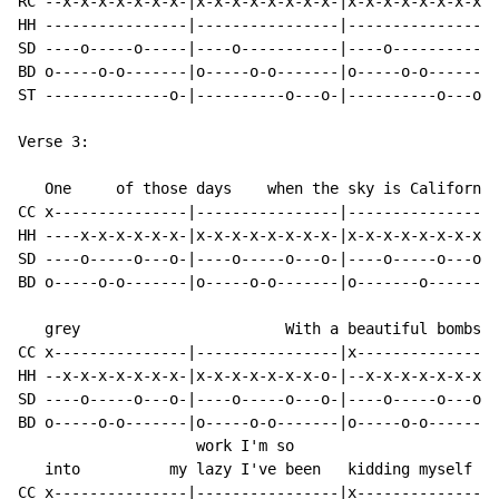
RC --x-x-x-x-x-x-x-|x-x-x-x-x-x-x-x-|x-x-x-x-x-x-x-x-|
HH ----------------|----------------|----------------|
SD ----o-----o-----|----o-----------|----o-----------|
BD o-----o-o-------|o-----o-o-------|o-----o-o-------|
ST --------------o-|----------o---o-|----------o---o-|
Verse 3:

   One     of those days    when the sky is California

CC x---------------|----------------|----------------|
HH ----x-x-x-x-x-x-|x-x-x-x-x-x-x-x-|x-x-x-x-x-x-x-x-|
SD ----o-----o---o-|----o-----o---o-|----o-----o---o-|
BD o-----o-o-------|o-----o-o-------|o-------o-------|
   grey                       With a beautiful bombshe
CC x---------------|----------------|x---------------|
HH --x-x-x-x-x-x-x-|x-x-x-x-x-x-x-o-|--x-x-x-x-x-x-x-|
SD ----o-----o---o-|----o-----o---o-|----o-----o---o-|
BD o-----o-o-------|o-----o-o-------|o-----o-o-------|
                    work I'm so

   into          my lazy I've been   kidding myself   
CC x---------------|----------------|x---------------|