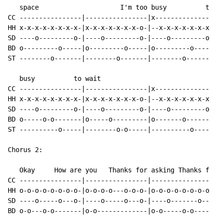
   space                     I'm too busy          to 
CC ----------------|----------------|x---------------|
HH x-x-x-x-x-x-x-x-|x-x-x-x-x-x-x-o-|--x-x-x-x-x-x-x-|
SD ----o---------o-|----o---------o-|----o---------o-|
BD o---------o-----|o---------o-----|o---------o-----|
ST --------o-------|--------o-------|--------o-------|
   busy          to wait                              
CC ----------------|----------------|x---------------|
HH x-x-x-x-x-x-x-x-|x-x-x-x-x-x-x-o-|--x-x-x-x-x-x-x-|
SD ----o---------o-|----o---------o-|----o---------o-|
BD o-----o-o-------|o-----o---------|o-------o-------|
ST ----------o-----|--------o-o-----|----------o-----|
Chorus 2:

   Okay     How are you   Thanks for asking Thanks for
CC ----------------|----------------|----------------|
HH o-o-o-o-o-o-o-o-|o-o-o-o---o-o-o-|o-o-o-o-o-o-o-o-|
SD ----o-----o---o-|----o-----o---o-|----o-------o---|
BD o-o---o-o-------|o-o-------------|o-o-----o-o-----|