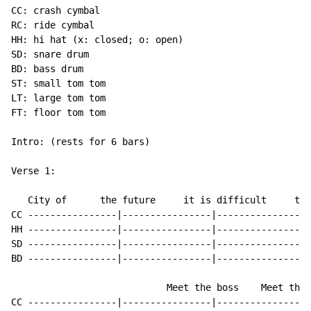
CC: crash cymbal

RC: ride cymbal

HH: hi hat (x: closed; o: open)

SD: snare drum

BD: bass drum

ST: small tom tom

LT: large tom tom

FT: floor tom tom

Intro: (rests for 6 bars)

Verse 1:

   City of      the future     it is difficult     to 
CC ----------------|----------------|----------------|
HH ----------------|----------------|----------------|
SD ----------------|----------------|----------------|
BD ----------------|----------------|----------------|
                            Meet the boss    Meet the 
CC ----------------|----------------|----------------|