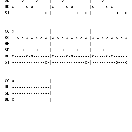
SD ----o-----o-----|----o-----------|----o-----------|
BD o-----o-o-------|o-----o-o-------|o-----o-o-------|
ST --------------o-|----------o---o-|----------o---o-|
CC x---------------|----------------|----------------|
RC --x-x-x-x-x-x-x-|x-x-x-x-x-x-x-x-|x-x-x-x-x-x-x-x-|
HH ----------------|----------------|----------------|
SD ----o-----o-----|----o-----o-----|----o-----------|
BD o-----o-o-------|o-----o-o-------|o-----o-o-------|
ST --------------o-|--------------o-|----------o---o-|
CC x---------------|

HH ----------------|

SD ----------------|

BD o---------------|