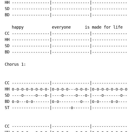
HH ----------------|----------------|----------------|
SD ----------------|----------------|----------------|
BD ----------------|----------------|----------------|
   happy            everyone      is made for life

CC ----------------|----------------|----------------|
HH ----------------|----------------|----------------|
SD ----------------|----------------|----------------|
BD ----------------|----------------|----------------|
Chorus 1:

CC ----------------|----------------|----------------|
HH o-o-o-o-o-o-o-o-|o-o-o-o---o-o-o-|o-o-o-o-o-o-o-o-|
SD ----o-----o---o-|----o-----o---o-|----o-------o---|
BD o-o---o-o-------|o-o---------o---|o-o-----o-o-----|
ST ----------------|--------o-------|----------------|
CC ----------------|----------------|----------------|