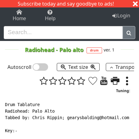
Subscribe today and say goodbye to ads!
1-9
A
B
C
D
E
F
G
H
I
J
K
Login
Home
Help
Radiohead
-
Palo alto
ver. 1
drum
Autoscroll
Text size
Transpos
Tuning:
Drum Tablature

Radiohead: Palo Alto

Tabbed by: Chris Rippin; gearysbalding@hotmail.com

Key:-
