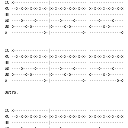
CC x---------------|----------------|----------------|
RC --x-x-x-x-x-x-x-|x-x-x-x-x-x-x-x-|x-x-x-x-x-x-x-x-|
HH ----------------|----------------|----------------|
SD ----o-----o-----|----o-----o-----|----o-----o-----|
BD o-----o-o-------|o-----o-o-------|o-----o-o-------|
ST --------------o-|--------------o-|--------------o-|
CC x---------------|----------------|----------------|
RC --x-x-x-x-x-x-x-|x-x-x-x-x-x-x-x-|x-x-x-x-x-x-x-x-|
HH ----------------|----------------|----------------|
SD ----o-----o-----|----o-----o-----|----o-----o-----|
BD o-----o-o-------|o-----o-o-------|o-----o-o-------|
ST --------------o-|--------------o-|------------o-o-|
Outro:

CC x---------------|----------------|----------------|
RC --x-x-x-x-x-x-x-|x-x-x-x-x-x-x-x-|x-x-x-x-x-x-x-x-|
HH ----------------|----------------|----------------|