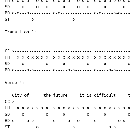
HH o-o-o-o---o-o-o-|o-o-o-o---o-o-o-|o-o-o-o-o-o-o-o-|
SD ----o-----o---o-|----o-----o---o-|----o-------o---|
BD o-o---o---------|o-o-------------|o-o-----o-o-----|
ST --------o-------|--------o-------|----------------|
Transition 1:

                                                      
CC x---------------|----------------|----------------|
HH --x-x-x-x-x-x-x-|x-x-x-x-x-x-x-x-|x-x-x-x-x-x-x-x-|
SD ----o---------o-|----o---------o-|----o---------o-|
BD o-----o-o-------|o-----o-o-------|o-----o-o-------|
Verse 2:

   City of      the future     it is difficult     to 
CC x---------------|----------------|----------------|
HH --x-x-x-x-x-x-x-|x-x-x-x-x-x-x-x-|x-x-x-x-x-x-x-x-|
SD ----o---------o-|----o---------o-|----o---------o-|
BD o-----o-o-------|o-----o---o-----|o---------o-o---|
ST ----------o-----|--------o-------|------o-o-------|
                                                      