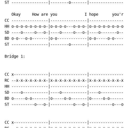
ST ----------------|--------o-------|----------------|
   Okay     How are you            I hope      you're 
CC ----------------|----------------|----------------|
HH o-o-o-o-o-o-o-o-|o-o-o-o---o-o-o-|o-o-o-o-o-o-o-o-|
SD ----o-----o---o-|----o-----o---o-|----o-------o---|
BD o-o---o-o-------|o-o-------------|o-o-----o-o-----|
ST ----------------|--------o-------|----------------|
Bridge 1:

CC x---------------|----------------|----------------|
RC --x-x-x-x-x-x-x-|x-x-x-x-x-x-x-x-|x-x-x-x-x-x-x-x-|
HH ----------------|----------------|----------------|
SD ----o-----------|----o-----------|----o-----------|
BD o-----o-o-------|o-----o-o-------|o-----o-o-------|
ST ----------o---o-|----------o---o-|----------o---o-|
                                                      
CC x---------------|----------------|----------------|