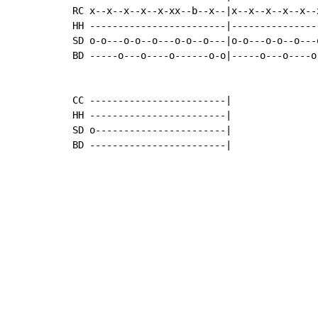
RC x--x--x--x--x-xx--b--x--|x--x--x--x--x--x
HH ------------------------|----------------
SD o-o---o-o--o---o-o--o---|o-o---o-o--o---o
BD -----o---o----o------o-o|-----o---o----o-
CC ------------------------|

HH ------------------------|

SD o-----------------------|

BD ------------------------|