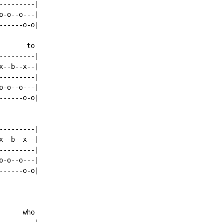
--------|

-o--o---|

-----o-o|

      to

--------|

--b--x--|

--------|

-o--o---|

-----o-o|

--------|

--b--x--|

--------|

-o--o---|

-----o-o|

     who
