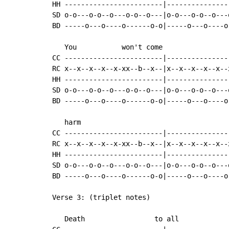
HH ------------------------|----------------
SD o-o---o-o--o---o-o--o---|o-o---o-o--o---o
BD -----o---o----o------o-o|-----o---o----o-
   You           won't come                 
CC ------------------------|----------------
RC x--x--x--x--x-xx--b--x--|x--x--x--x--x--x
HH ------------------------|----------------
SD o-o---o-o--o---o-o--o---|o-o---o-o--o---o
BD -----o---o----o------o-o|-----o---o----o-
   harm

CC ------------------------|----------------
RC x--x--x--x--x-xx--b--x--|x--x--x--x--x--x
HH ------------------------|----------------
SD o-o---o-o--o---o-o--o---|o-o---o-o--o---o
BD -----o---o----o------o-o|-----o---o----o-
Verse 3: (triplet notes)

   Death                 to all             