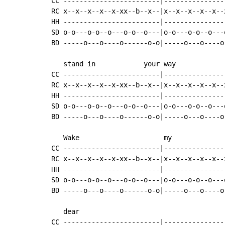
CC ------------------------|----------------
RC x--x--x--x--x-xx--b--x--|x--x--x--x--x--x
HH ------------------------|----------------
SD o-o---o-o--o---o-o--o---|o-o---o-o--o---o
BD -----o---o----o------o-o|-----o---o----o-
   stand in            your way

CC ------------------------|----------------
RC x--x--x--x--x-xx--b--x--|x--x--x--x--x--x
HH ------------------------|----------------
SD o-o---o-o--o---o-o--o---|o-o---o-o--o---o
BD -----o---o----o------o-o|-----o---o----o-
   Wake                     my

CC ------------------------|----------------
RC x--x--x--x--x-xx--b--x--|x--x--x--x--x--x
HH ------------------------|----------------
SD o-o---o-o--o---o-o--o---|o-o---o-o--o---o
BD -----o---o----o------o-o|-----o---o----o-
   dear

CC ------------------------|----------------