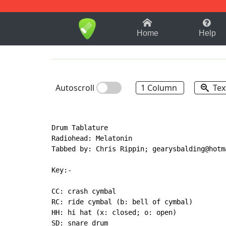
1-9
A
B
C
D
E
F
Home
Help
Autoscroll
1 Column
Tex
Drum Tablature

Radiohead: Melatonin

Tabbed by: Chris Rippin; gearysbalding@hotma
Key:-

CC: crash cymbal

RC: ride cymbal (b: bell of cymbal)

HH: hi hat (x: closed; o: open)

SD: snare drum
