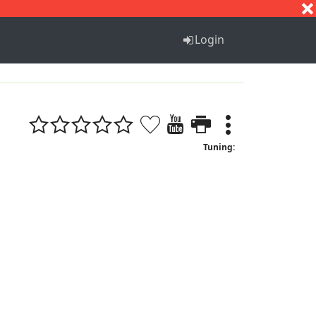
S
T
U
V
W
X
Y
Z
Login
Tuning: