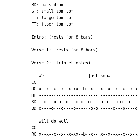
BD: bass drum

ST: small tom tom

LT: large tom tom

FT: floor tom tom

Intro: (rests for 8 bars)

Verse 1: (rests for 8 bars)

Verse 2: (triplet notes)

   We                  just know            
CC ------------------------|----------------
RC x--x--x--x--x-xx--b--x--|x--x--x--x--x-xx
HH ------------------------|----------------
SD --o---o-o--o---o-o--o---|o-o---o-o--o---o
BD o----o---o----o------o-o|-----o---o----o-
   will do well

CC ------------------------|----------------
RC x--x--x--x--x-xx--b--x--|x--x--x--x--x--x