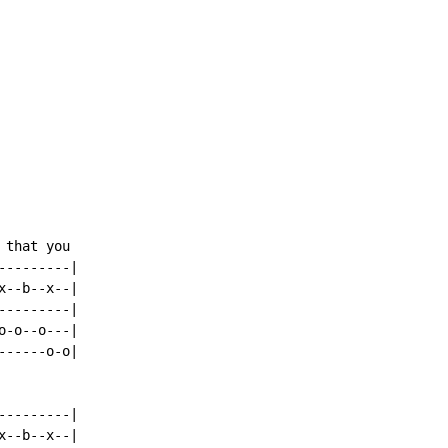
that you

--------|

--b--x--|

--------|

-o--o---|

-----o-o|

--------|

--b--x--|
