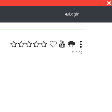
S
T
U
V
W
X
Y
Z
Login
Tuning: