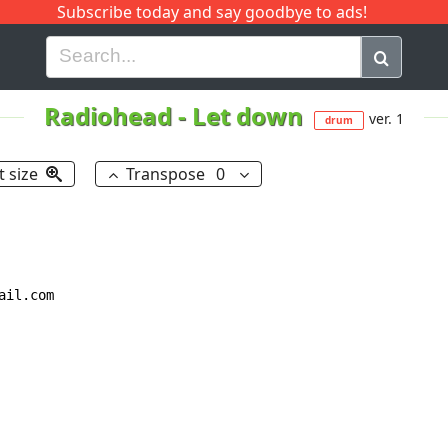
Subscribe today and say goodbye to ads!
G
H
I
J
K
L
M
N
O
P
Q
R
Radiohead
-
Let down
ver. 1
drum
t size
Transpose
0