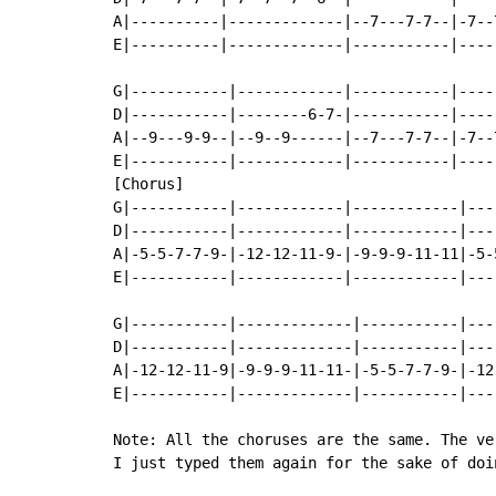
A|----------|-------------|--7---7-7--|-7--7
E|----------|-------------|-----------|-----
G|-----------|------------|-----------|-----
D|-----------|--------6-7-|-----------|-----
A|--9---9-9--|--9--9------|--7---7-7--|-7--7
E|-----------|------------|-----------|-----
[Chorus]

G|-----------|------------|------------|----
D|-----------|------------|------------|----
A|-5-5-7-7-9-|-12-12-11-9-|-9-9-9-11-11|-5-5
E|-----------|------------|------------|----
G|-----------|-------------|-----------|---
D|-----------|-------------|-----------|---
A|-12-12-11-9|-9-9-9-11-11-|-5-5-7-7-9-|-12
E|-----------|-------------|-----------|---
Note: All the choruses are the same. The ve
I just typed them again for the sake of doin