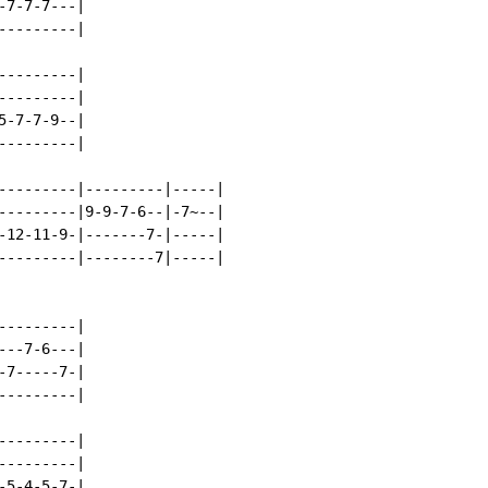
7-7-7---|

--------|

--------|

--------|

-7-7-9--|

--------|

---------|---------|-----|

---------|9-9-7-6--|-7~--|

-12-11-9-|-------7-|-----|

---------|--------7|-----|

--------|

--7-6---|

7-----7-|

--------|

--------|

--------|

5-4-5-7-|
