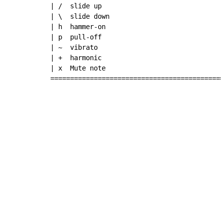
| /  slide up

| \  slide down

| h  hammer-on

| p  pull-off

| ~  vibrato

| +  harmonic

| x  Mute note

===========================================