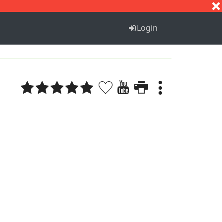
S
T
U
V
W
X
Y
Z
Login