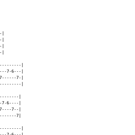
|

|

|

|

--------|

--7-6---|

------7-|

--------|

-------|

7-6----|

----7--|

------7|

--------|

--7-6---|
