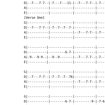
D|--7---7-7--|-7---7---11-|--7---7-7--|-7--7
A|-----------|------------|-----------|-----
E|-----------|------------|-----------|-----
[Verse One]

G|-----------|------------|-----------|-----
D|--7---7-7--|-7--7--7--7-|-----------|-----
A|-----------|------------|--7---7-7--|-7---
E|-----------|------------|-----------|-----
G|----------|-------------|-----------|-----
D|----------|---------6-7-|-----------|-----
A|-9---9-9--|--9--9-------|--7---7-7--|-7--7
E|----------|-------------|-----------|-----
G|-----------|------------|-----------|-----
D|--7---7-7--|-7--7--7--76|-----------|-----
A|-----------|------------|--7---7-7--|-7---
E|-----------|------------|-----------|-----
G|-----------|------------|-----------|-----
D|-----------|--------6-7-|---------9-|-7-6-