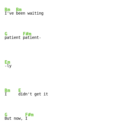
Bm
Bm
I've 
been waiting

G
F#m
patient 
patient-
Em
Bm
E
I     
didn't get it

G
F#m
But now, 
I