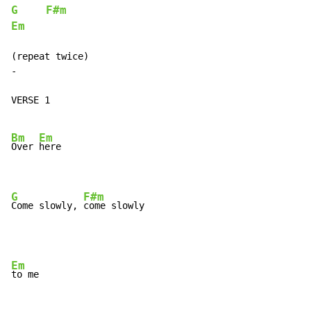
G
F#m
Em
-
VERSE 1

Bm
Em
Over 
here

G
F#m
Come slowly, 
come slowly
Em