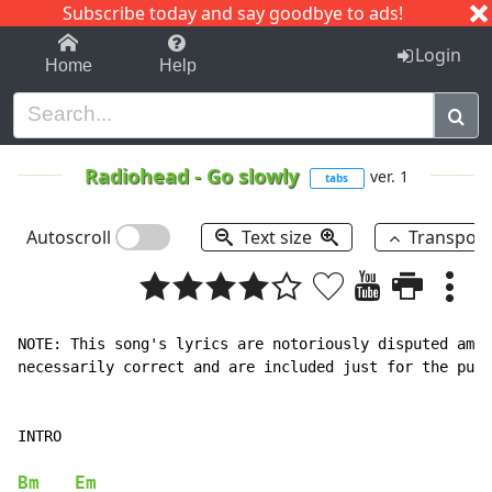
Subscribe today and say goodbye to ads!
1-9
A
B
C
D
E
F
G
H
I
J
K
Login
Home
Help
Radiohead
-
Go slowly
ver. 1
tabs
Autoscroll
Text size
Transpos
NOTE: This song's lyrics are notoriously disputed amon
necessarily correct and are included just for the purp
INTRO

Bm
Em