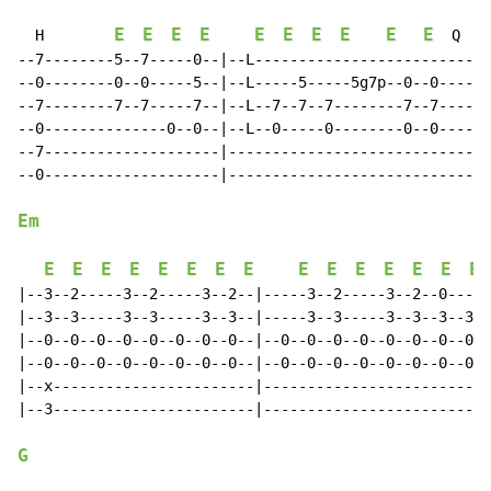
E
E
E
E
E
E
E
E
E
E
  H        
  Q

--7--------5--7-----0--|--L-------------------------|

--0--------0--0-----5--|--L-----5-----5g7p--0--0----|

--7--------7--7-----7--|--L--7--7--7--------7--7----|

--0--------------0--0--|--L--0-----0--------0--0----|

--7--------------------|----------------------------|

--0--------------------|----------------------------|

Em
E
E
E
E
E
E
E
E
E
E
E
E
E
E
E
|--3--2-----3--2-----3--2--|-----3--2-----3--2--0-----
|--3--3-----3--3-----3--3--|-----3--3-----3--3--3--3--
|--0--0--0--0--0--0--0--0--|--0--0--0--0--0--0--0--0--
|--0--0--0--0--0--0--0--0--|--0--0--0--0--0--0--0--0--
|--x-----------------------|--------------------------
|--3-----------------------|--------------------------
G