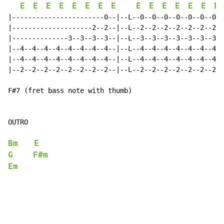
E
E
E
E
E
E
E
E
E
E
E
E
E
E
E
|-----------------------0--|--L--0--0--0--0--0--0--0--
|--------------------2--2--|--L--2--2--2--2--2--2--2--
|--------------3--3--3--3--|--L--3--3--3--3--3--3--3--
|--4--4--4--4--4--4--4--4--|--L--4--4--4--4--4--4--4--
|--4--4--4--4--4--4--4--4--|--L--4--4--4--4--4--4--4--
|--2--2--2--2--2--2--2--2--|--L--2--2--2--2--2--2--2--
F#7 (fret bass note with thumb)

OUTRO

Bm
E
G
F#m
Em