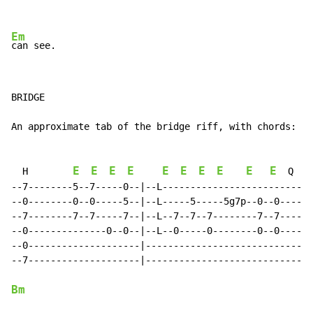
Em
BRIDGE

An approximate tab of the bridge riff, with chords:

E
E
E
E
E
E
E
E
E
E
  H        
  Q

--7--------5--7-----0--|--L-------------------------|

--0--------0--0-----5--|--L-----5-----5g7p--0--0----|

--7--------7--7-----7--|--L--7--7--7--------7--7----|

--0--------------0--0--|--L--0-----0--------0--0----|

--0--------------------|----------------------------|

--7--------------------|----------------------------| 
Bm