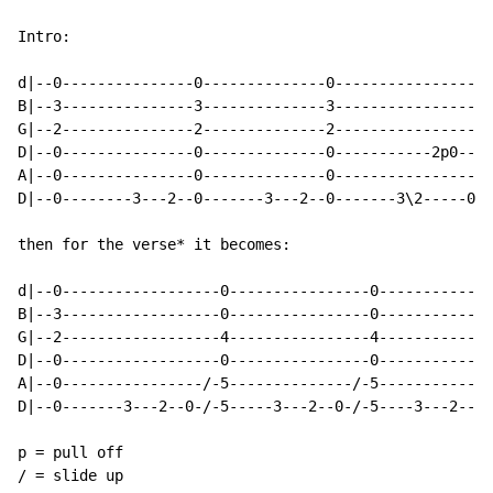
Intro:

d|--0---------------0--------------0------------------
B|--3---------------3--------------3------------------
G|--2---------------2--------------2------------------
D|--0---------------0--------------0-----------2p0----
A|--0---------------0--------------0------------------
D|--0--------3---2--0-------3---2--0-------3\2-----0--
then for the verse* it becomes:

d|--0------------------0----------------0-----------0-
B|--3------------------0----------------0-----------3-
G|--2------------------4----------------4-----------2-
D|--0------------------0----------------0-----------0-
A|--0----------------/-5--------------/-5-----------0-
D|--0-------3---2--0-/-5-----3---2--0-/-5----3---2--0-
p = pull off

/ = slide up
