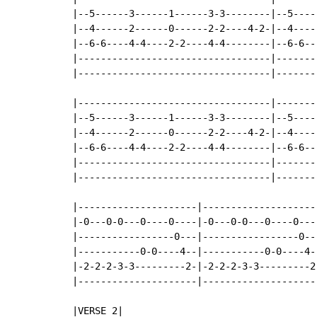
|--5------3------1------3-3--------|--5----
|--4------2------0------2-2----4-2-|--4----
|--6-6----4-4----2-2----4-4--------|--6-6--
|----------------------------------|-------
|----------------------------------|-------
|----------------------------------|-------
|--5------3------1------3-3--------|--5----
|--4------2------0------2-2----4-2-|--4----
|--6-6----4-4----2-2----4-4--------|--6-6--
|----------------------------------|-------
|----------------------------------|-------
|---------------------|--------------------
|-0---0-0---0----0----|-0---0-0---0----0---
|-----------------0---|-----------------0--
|-----------0-0----4--|-----------0-0----4-
|-2-2-2-3-3---------2-|-2-2-2-3-3---------2
|---------------------|--------------------
|VERSE 2|
