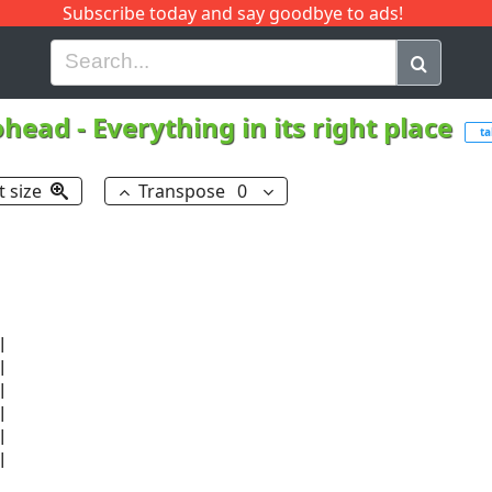
Subscribe today and say goodbye to ads!
G
H
I
J
K
L
M
N
O
P
Q
R
ohead
-
Everything in its right place
ta
t size
Transpose
0











