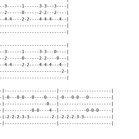
--3------1------3-3---3----|

--2------0------2-2---2----|

--4-4----2-2----4-4-4---4--|

---------------------------|

---------------------------|

---------------------------|

--3------1------3-3---0----|

--2------0------2-2----0---|

--4-4----2-2----4-4-4---4--|

-------------------------2-|

---------------------------|

-|---------------------|---------------------|

-|-0---0-0---0----0----|-0---0-0---0---------|

-|-----------------0---|---------------------|

-|-----------0-0----4--|-----------0-0-0-----|

-|-2-2-2-3-3---------2-|-2-2-2-3-3-----------|

-|---------------------|---------------------|
