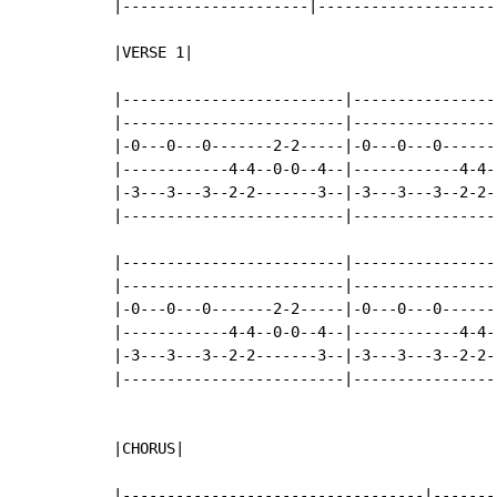
|---------------------|--------------------
|VERSE 1|

|-------------------------|-----------------
|-------------------------|-----------------
|-0---0---0-------2-2-----|-0---0---0-------
|------------4-4--0-0--4--|------------4-4--
|-3---3---3--2-2-------3--|-3---3---3--2-2--
|-------------------------|-----------------
|-------------------------|-----------------
|-------------------------|-----------------
|-0---0---0-------2-2-----|-0---0---0-------
|------------4-4--0-0--4--|------------4-4--
|-3---3---3--2-2-------3--|-3---3---3--2-2--
|-------------------------|-----------------
|CHORUS|

|----------------------------------|-------