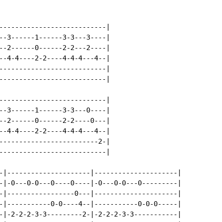
---------------------------|

--3------1------3-3---3----|

--2------0------2-2---2----|

--4-4----2-2----4-4-4---4--|

---------------------------|

---------------------------|

---------------------------|

--3------1------3-3---0----|

--2------0------2-2----0---|

--4-4----2-2----4-4-4---4--|

-------------------------2-|

---------------------------|

-|---------------------|---------------------|

-|-0---0-0---0----0----|-0---0-0---0---------|

-|-----------------0---|---------------------|

-|-----------0-0----4--|-----------0-0-0-----|

-|-2-2-2-3-3---------2-|-2-2-2-3-3-----------|
