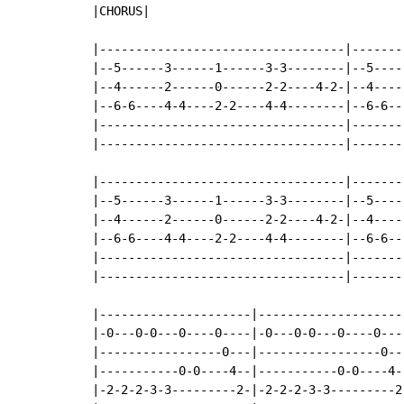
|CHORUS|

|----------------------------------|-------
|--5------3------1------3-3--------|--5----
|--4------2------0------2-2----4-2-|--4----
|--6-6----4-4----2-2----4-4--------|--6-6--
|----------------------------------|-------
|----------------------------------|-------
|----------------------------------|-------
|--5------3------1------3-3--------|--5----
|--4------2------0------2-2----4-2-|--4----
|--6-6----4-4----2-2----4-4--------|--6-6--
|----------------------------------|-------
|----------------------------------|-------
|---------------------|--------------------
|-0---0-0---0----0----|-0---0-0---0----0---
|-----------------0---|-----------------0--
|-----------0-0----4--|-----------0-0----4-
|-2-2-2-3-3---------2-|-2-2-2-3-3---------2