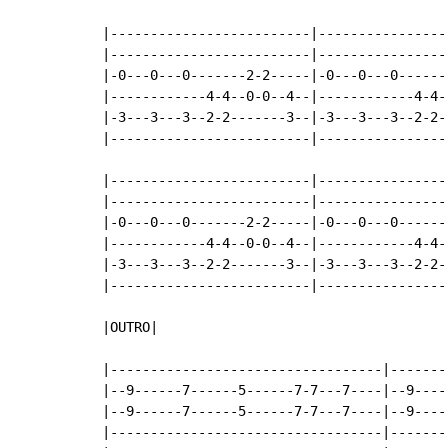
|-------------------------|-----------------
|-------------------------|-----------------
|-0---0---0-------2-2-----|-0---0---0-------
|------------4-4--0-0--4--|------------4-4--
|-3---3---3--2-2-------3--|-3---3---3--2-2--
|-------------------------|-----------------
|-------------------------|-----------------
|-------------------------|-----------------
|-0---0---0-------2-2-----|-0---0---0-------
|------------4-4--0-0--4--|------------4-4--
|-3---3---3--2-2-------3--|-3---3---3--2-2--
|-------------------------|-----------------
|OUTRO|

|----------------------------------|-------
|--9------7------5------7-7---7----|--9----
|--9------7------5------7-7---7----|--9----
|----------------------------------|-------