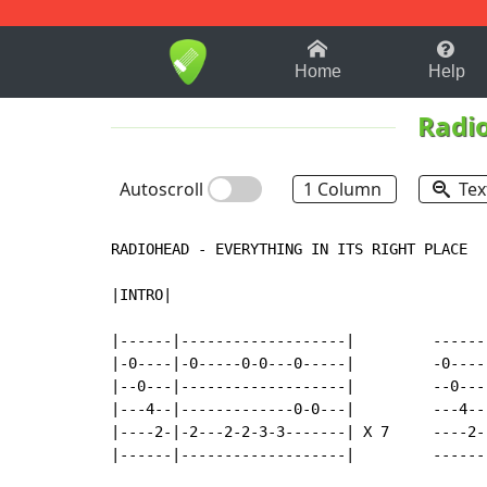
1-9
A
B
C
D
E
F
Home
Help
Radi
Autoscroll
1 Column
Tex
RADIOHEAD - EVERYTHING IN ITS RIGHT PLACE

|INTRO|

|------|-------------------|         ------|
|-0----|-0-----0-0---0-----|         -0----|
|--0---|-------------------|         --0---|
|---4--|-------------0-0---|         ---4--|
|----2-|-2---2-2-3-3-------| X 7     ----2-|
|------|-------------------|         ------|