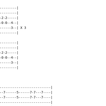
--------|

--------|

2-2-----|

0-0--4--|

-----3--| X 3

--------|

--------|

--------|

2-2-----|

0-0--4--|

-----3--|

--------|

---------------------------|

--7------5------7-7---7----|

--7------5------7-7---7----|

---------------------------|
