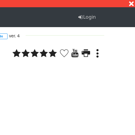
S
T
U
V
W
X
Y
Z
Login
ver. 4
bs