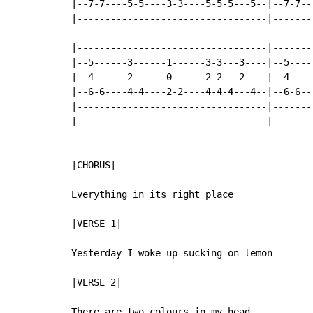
|--7-7----5-5----3-3----5-5-5---5--|--7-7--
|----------------------------------|-------
|----------------------------------|-------
|--5------3------1------3-3---3----|--5----
|--4------2------0------2-2---2----|--4----
|--6-6----4-4----2-2----4-4-4---4--|--6-6--
|----------------------------------|-------
|----------------------------------|-------
|CHORUS|

Everything in its right place

|VERSE 1|

Yesterday I woke up sucking on lemon

|VERSE 2|

There are two colours in my head
