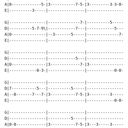
A|0-------------5-|3-----------7-5-|3---------3-3-0-|7
E|----------3-----|----------------|----------------|-
G|----------------|--------------7-|----------5-----|-
D|----------5-7-9\|------------7---|------------5---|-
A|0---------------|--3-------5-----|--------------7-|7
E|----------------|----------------|----------------|-
G|----------------|----------------|----------------|-
D|----------------|------------5---|----------------|-
A|0---------------|3-------------7-|3---------------|-
E|------------0-3-|----------------|------------0-0-|0
G|----------------|----------------|----------------|-
D|7-----------5---|----------5-----|----------------|-
A|--0-------7---7-|3-----------7-5-|3---------3-----|-
E|----------------|----------------|------------0-0-|0
G|----------------|----------------|----------------|-
D|----------------|----------5-----|----------------|-
A|0-0-------------|3-----------7-5-|3---3-----3-----|-