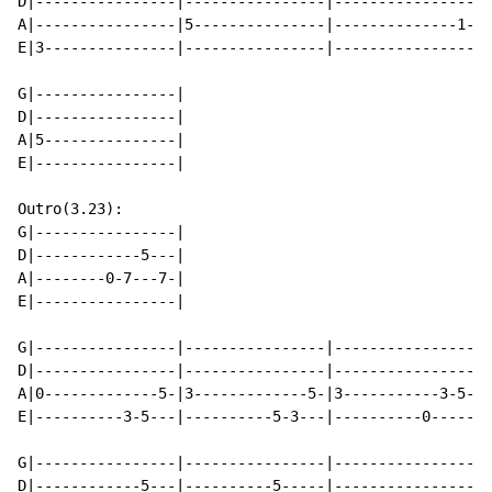
D|----------------|----------------|----------------|-
A|----------------|5---------------|--------------1-|-
E|3---------------|----------------|----------------|-
G|----------------|

D|----------------|

A|5---------------|

E|----------------|

Outro(3.23):

G|----------------|

D|------------5---|

A|--------0-7---7-|

E|----------------|

G|----------------|----------------|----------------|-
D|----------------|----------------|----------------|-
A|0-------------5-|3-------------5-|3-----------3-5-|7
E|----------3-5---|----------5-3---|----------0-----|-
G|----------------|----------------|----------------|-
D|------------5---|----------5-----|----------------|-