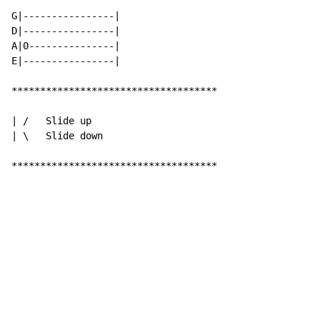
G|----------------|

D|----------------|

A|0---------------|

E|----------------|

************************************

| /   Slide up

| \   Slide down

************************************