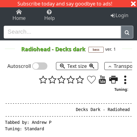
Subscribe today and say goodbye to ads!
1-9
A
B
C
D
E
F
G
H
I
J
K
Login
Home
Help
Radiohead
-
Decks dark
ver. 1
bass
Autoscroll
Text size
Transpos
Tuning:
------------------------------------------------------
                             Decks Dark - Radiohead

------------------------------------------------------
Tabbed by: Andrew P

Tuning: Standard
