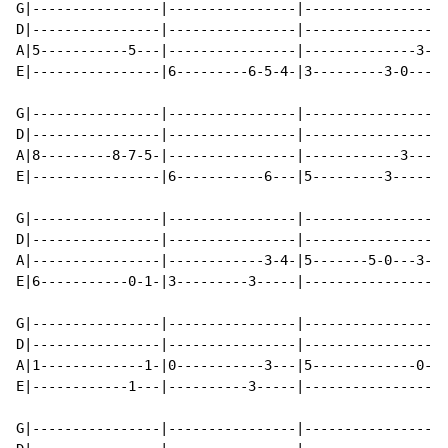
G|----------------|----------------|----------------|-
D|----------------|----------------|----------------|-
A|5-----------5---|----------------|--------------3-|5
E|----------------|6---------6-5-4-|3---------3-0---|-
G|----------------|----------------|----------------|-
D|----------------|----------------|----------------|-
A|8---------8-7-5-|----------------|------------3---|5
E|----------------|6-----------6---|5---------3-----|-
G|----------------|----------------|----------------|-
D|----------------|----------------|----------------|-
A|----------------|------------3-4-|5-------5-0---3-|-
E|6-----------0-1-|3---------3-----|----------------|-
G|----------------|----------------|----------------|-
D|----------------|----------------|----------------|-
A|1-------------1-|0-----------3---|5-------------0-|-
E|------------1---|----------3-----|----------------|-
G|----------------|----------------|----------------|-