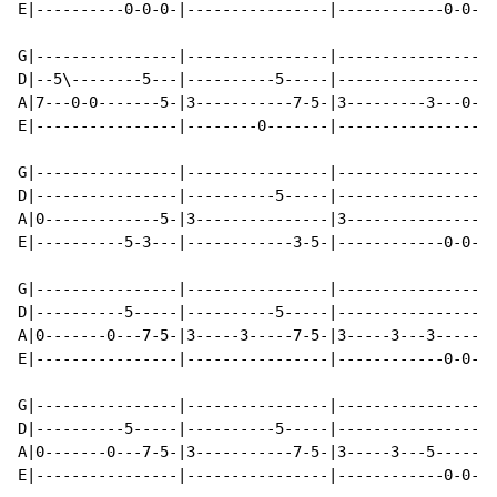
E|----------0-0-0-|----------------|------------0-0-|0
G|----------------|----------------|----------------|-
D|--5\--------5---|----------5-----|----------------|-
A|7---0-0-------5-|3-----------7-5-|3---------3---0-|0
E|----------------|--------0-------|----------------|-
G|----------------|----------------|----------------|-
D|----------------|----------5-----|----------------|-
A|0-------------5-|3---------------|3---------------|7
E|----------5-3---|------------3-5-|------------0-0-|-
G|----------------|----------------|----------------|-
D|----------5-----|----------5-----|----------------|-
A|0-------0---7-5-|3-----3-----7-5-|3-----3---3-----|7
E|----------------|----------------|------------0-0-|-
G|----------------|----------------|----------------|-
D|----------5-----|----------5-----|----------------|-
A|0-------0---7-5-|3-----------7-5-|3-----3---5-----|7
E|----------------|----------------|------------0-0-|-