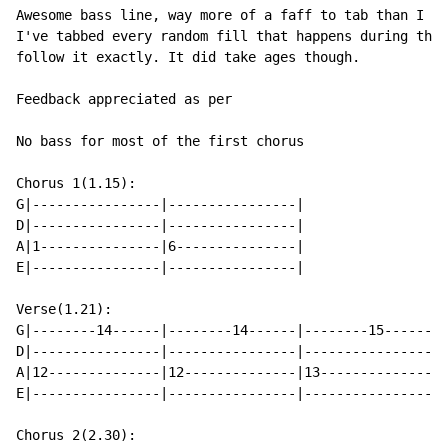
Awesome bass line, way more of a faff to tab than I an
I've tabbed every random fill that happens during the 
follow it exactly. It did take ages though.

Feedback appreciated as per

No bass for most of the first chorus

Chorus 1(1.15):

G|----------------|----------------|

D|----------------|----------------|

A|1---------------|6---------------|

E|----------------|----------------|

Verse(1.21):

G|--------14------|--------14------|--------15------|-
D|----------------|----------------|----------------|-
A|12--------------|12--------------|13--------------|1
E|----------------|----------------|----------------|-
Chorus 2(2.30):
