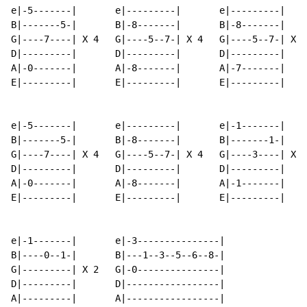
e|-5-------|       e|---------|       e|---------|    
B|-------5-|       B|-8-------|       B|-8-------|    
G|----7----| X 4   G|----5--7-| X 4   G|----5--7-| X 4
D|---------|       D|---------|       D|---------|    
A|-0-------|       A|-8-------|       A|-7-------|    
E|---------|       E|---------|       E|---------|    
e|-5-------|       e|---------|       e|-1-------|    
B|-------5-|       B|-8-------|       B|-------1-|    
G|----7----| X 4   G|----5--7-| X 4   G|----3----| X 4
D|---------|       D|---------|       D|---------|    
A|-0-------|       A|-8-------|       A|-1-------|    
E|---------|       E|---------|       E|---------|    
e|-1-------|       e|-3---------------|

B|----0--1-|       B|---1--3--5--6--8-|

G|---------| X 2   G|-0---------------|

D|---------|       D|-----------------|

A|---------|       A|-----------------|
