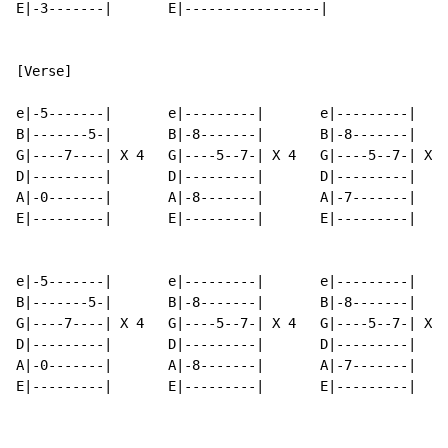
E|-3-------|       E|-----------------|

[Verse]

e|-5-------|       e|---------|       e|---------|    
B|-------5-|       B|-8-------|       B|-8-------|    
G|----7----| X 4   G|----5--7-| X 4   G|----5--7-| X 4
D|---------|       D|---------|       D|---------|    
A|-0-------|       A|-8-------|       A|-7-------|    
E|---------|       E|---------|       E|---------|    
e|-5-------|       e|---------|       e|---------|

B|-------5-|       B|-8-------|       B|-8-------|

G|----7----| X 4   G|----5--7-| X 4   G|----5--7-| X 4

D|---------|       D|---------|       D|---------|

A|-0-------|       A|-8-------|       A|-7-------|

E|---------|       E|---------|       E|---------|
