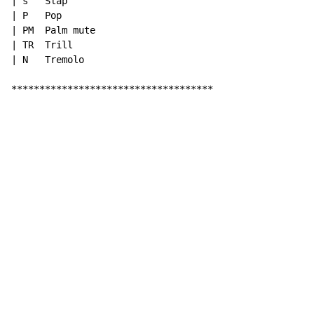
| s   Slap

| P   Pop

| PM  Palm mute

| TR  Trill

| N   Tremolo

************************************