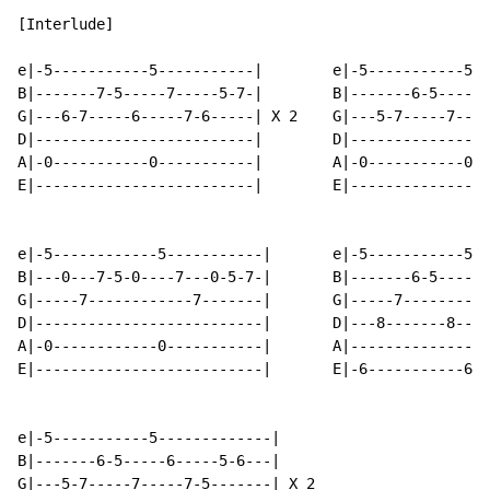
[Interlude]

e|-5-----------5-----------|        e|-5-----------5--
B|-------7-5-----7-----5-7-|        B|-------6-5-----6
G|---6-7-----6-----7-6-----| X 2    G|---5-7-----7----
D|-------------------------|        D|----------------
A|-0-----------0-----------|        A|-0-----------0--
E|-------------------------|        E|----------------
e|-5------------5-----------|       e|-5-----------5--
B|---0---7-5-0----7---0-5-7-|       B|-------6-5-----6
G|-----7------------7-------|       G|-----7----------
D|--------------------------|       D|---8-------8----
A|-0------------0-----------|       A|----------------
E|--------------------------|       E|-6-----------6--
e|-5-----------5-------------|

B|-------6-5-----6-----5-6---|

G|---5-7-----7-----7-5-------| X 2
