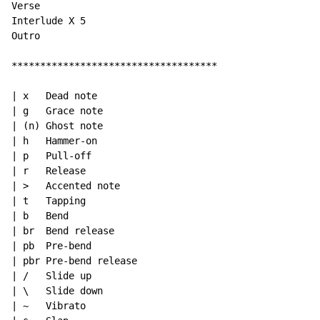
Verse

Interlude X 5

Outro

************************************

| x   Dead note

| g   Grace note

| (n) Ghost note

| h   Hammer-on

| p   Pull-off

| r   Release

| >   Accented note

| t   Tapping

| b   Bend

| br  Bend release

| pb  Pre-bend

| pbr Pre-bend release

| /   Slide up

| \   Slide down

| ~   Vibrato
