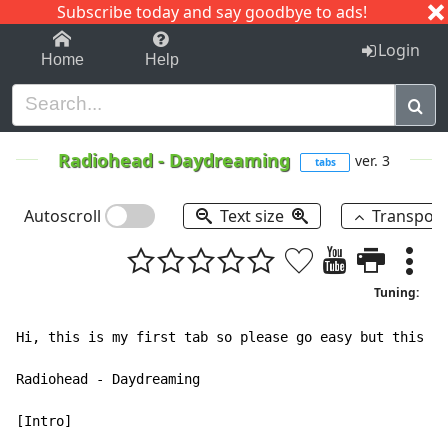
Subscribe today and say goodbye to ads!
1-9
A
B
C
D
E
F
G
H
I
J
K
Login
Home
Help
Radiohead
-
Daydreaming
ver. 3
tabs
Autoscroll
Text size
Transpos
Tuning:
Hi, this is my first tab so please go easy but this so
Radiohead - Daydreaming

[Intro]
