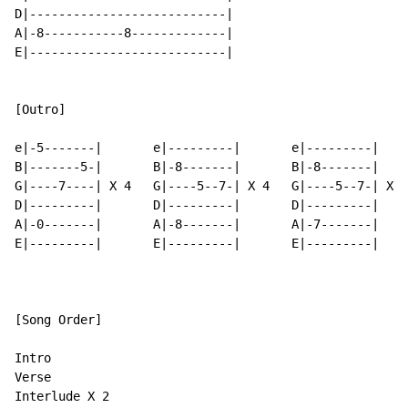
D|---------------------------|

A|-8-----------8-------------|

E|---------------------------|

[Outro]

e|-5-------|       e|---------|       e|---------|    
B|-------5-|       B|-8-------|       B|-8-------|    
G|----7----| X 4   G|----5--7-| X 4   G|----5--7-| X 4
D|---------|       D|---------|       D|---------|    
A|-0-------|       A|-8-------|       A|-7-------|    
E|---------|       E|---------|       E|---------|    
[Song Order]

Intro

Verse

Interlude X 2
