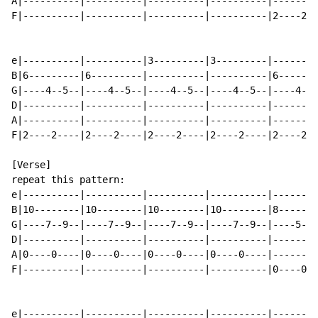
A|----------|----------|----------|----------|--------
F|----------|----------|----------|----------|2----2--
e|----------|----------|3---------|3---------|--------
B|6---------|6---------|----------|----------|6-------
G|----4--5--|----4--5--|----4--5--|----4--5--|----4--5
D|----------|----------|----------|----------|--------
A|----------|----------|----------|----------|--------
F|2----2----|2----2----|2----2----|2----2----|2----2--
[Verse]

repeat this pattern:

e|----------|----------|----------|----------|--------
B|10--------|10--------|10--------|10--------|8-------
G|----7--9--|----7--9--|----7--9--|----7--9--|----5--7
D|----------|----------|----------|----------|--------
A|0----0----|0----0----|0----0----|0----0----|--------
F|----------|----------|----------|----------|0----0--
e|----------|----------|----------|----------|--------