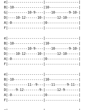
e|------------------|-----------------|

B|-10---------------|10---------------|

G|----------10-9----|---10-------9-10-|

D|----10-12------10-|------12-10------|

A|-0----------------|0----------------|

F|------------------|-----------------|

e|------------------|-----------------|

B|-10---------------|10---------------|

G|----------10-9----|---10-------9-10-|

D|----10-12------10-|------12-10------|

A|-0----------------|0----------------|

F|------------------|-----------------|

e|------------------|-----------------|

B|-10---------------|10---------------|

G|----------11--9---|---11------9-11--|

D|----9-12--------9-|------12-9-------|

A|-0----------------|0----------------|

F|------------------|-----------------|
